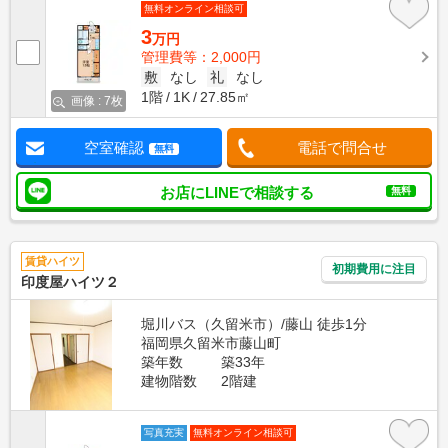
無料オンライン相談可
3
万円
管理費等：2,000円
敷
なし
礼
なし
1階
1K
27.85㎡
画像 : 7枚
空室確認
電話で問合せ
無料
お店にLINEで相談する
無料
賃貸ハイツ
初期費用に注目
印度屋ハイツ２
堀川バス（久留米市）/藤山 徒歩1分
福岡県久留米市藤山町
築年数
築33年
建物階数
2階建
写真充実
無料オンライン相談可