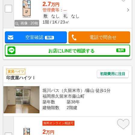
2.7
万円
管理費等：--
敷
なし
礼
なし
1階
1K
23㎡
画像 : 20枚
空室確認
電話で問合せ
無料
お店にLINEで相談する
無料
賃貸ハイツ
初期費用に注目
印度屋ハイツⅠ
堀川バス（久留米市）/藤山 徒歩1分
福岡県久留米市藤山町
築年数
築38年
建物階数
2階建
無料オンライン相談可
2
万円