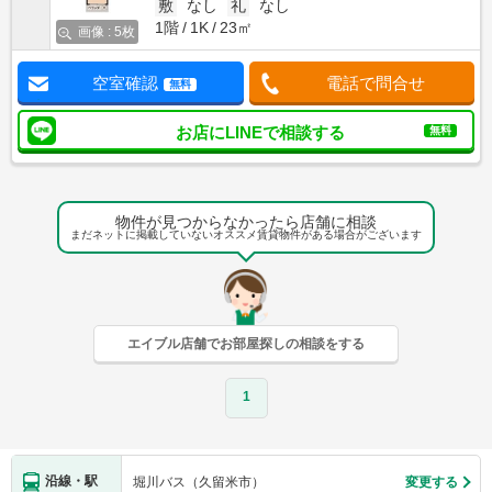
敷
なし
礼
なし
1階
1K
23㎡
画像 : 5枚
空室確認
電話で問合せ
無料
お店にLINEで相談する
無料
物件が見つからなかったら店舗に相談
まだネットに掲載していないオススメ賃貸物件がある場合がございます
エイブル店舗でお部屋探しの相談をする
1
沿線・駅
堀川バス（久留米市）
変更する