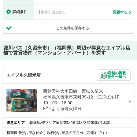
詳細条件
【家賃】設定無し
変更する
この条件を保存する
堀川バス（久留米市）（福岡県）
周辺が得意なエイブル店
舗で賃貸物件（マンション・アパート）を探す
この店舗の掲載
エイブル久留米店
賃貸物件一覧へ
西鉄天神大牟田線 西鉄久留米
福岡県久留米市東町39-12 江頭ビル1F
10：00～18:00
5/12より毎週火曜日
得意エリア
花畑駅/聖マリア病院前駅/津福駅/久留米駅/荒木駅
初期費用がお得な仲介手数料がお家賃の半月分（税別）です♪