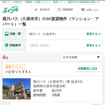
堀川バス（久留米市）（福岡県）の賃貸マンション・賃貸アパート・賃貸住宅の不動産情報を検索！不動産賃貸の物件探しは、お部屋探しのエイブル
保存条件
閲覧履歴
お気に入り
堀川バス（久留米市）の1K賃貸物件（マンション・ア
パート）一覧
沿線・駅
-
堀川バス（久留米市）
変更する
詳細条件
【家賃】設定無し
変更する
4
件
賃貸マンション
初期費用に注目
ハビタット３５１
堀川バス（久留米市）/東 徒歩5分
福岡県久留米市国分町
築年数
築29年
建物階数
3階建