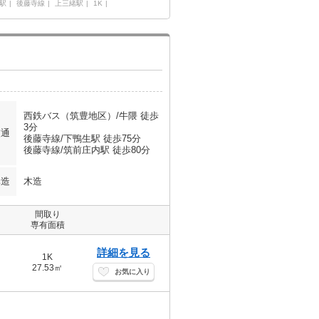
駅
後藤寺線
上三緒駅
1K
西鉄バス（筑豊地区）/牛隈 徒歩
3分
交通
後藤寺線/下鴨生駅 徒歩75分
後藤寺線/筑前庄内駅 徒歩80分
構造
木造
間取り
専有面積
詳細を見る
1K
27.53㎡
お気に入り