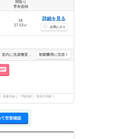
間取り
専有面積
詳細を見る
1K
27.53㎡
お気に入り
清掃費55,000円。敷金・礼金なし。バス・トイレ別。浴室換気乾燥式。室内に洗濯機置場あり。エアコン1基付き。TVインターホン付き。シャワー付独立洗面台。
初期費用に注目！
無料
後藤寺線
下鴨生駅
筑前庄内駅
めて空室確認