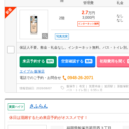
階
管理費
礼金
2.7
万円
なし
3,000円
2階
なし
インターネット無料
写真充実
来店予約する
空室確認する
初期費用を聞く
無料
無料
エイブル 飯塚店
0948-26-2071
電話でのご予約・お問合せ
飯塚市
有安
筑豊本線
鯰田駅
新飯塚駅
情報登録日
2026/08/07
バス・トイレ別
0.55ヶ月
さふらん
賃貸ハイツ
休日は混雑するため来店予約がオススメです！
福岡県飯塚市菰田西３丁目