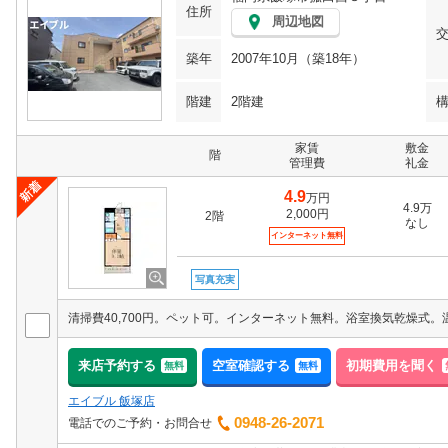
住所
周辺地図
築年
2007年10月（築18年）
階建
2階建
家賃
敷金
階
管理費
礼金
4.9
万円
4.9万
2,000円
2階
なし
インターネット無料
写真充実
来店予約する
空室確認する
初期費用を聞く
無料
無料
エイブル 飯塚店
0948-26-2071
電話でのご予約・お問合せ