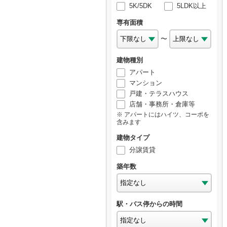
5K/5DK
5LDK以上
専有面積
〜
建物種別
アパート
マンション
戸建・テラスハウス
店舗・事務所・倉庫等
アパートにはハイツ、コーポを
含みます
建物タイプ
分譲賃貸
築年数
駅・バス停からの時間