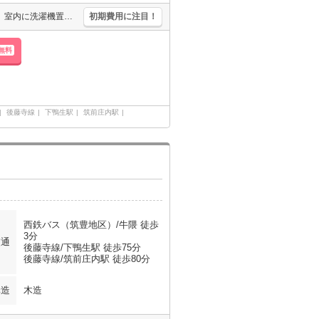
清掃費55,000円。敷金・礼金なし。バス・トイレ別。浴室換気乾燥式。室内に洗濯機置場あり。エアコン1基付き。TVインターホン付き。シャワー付独立洗面台。
初期費用に注目！
無料
後藤寺線
下鴨生駅
筑前庄内駅
西鉄バス（筑豊地区）/牛隈 徒歩
3分
交通
後藤寺線/下鴨生駅 徒歩75分
後藤寺線/筑前庄内駅 徒歩80分
構造
木造