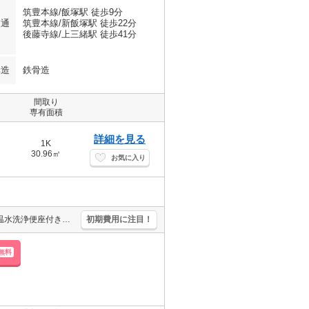
筑豊本線/飯塚駅 徒歩9分
交通
筑豊本線/新飯塚駅 徒歩22分
後藤寺線/上三緒駅 徒歩41分
構造
鉄骨造
間取り
専有面積
詳細を見る
1K
30.96㎡
お気に入り
清掃費40,700円。ペット可。インターネット無料。浴室換気乾燥式。温水洗浄便座付き。エアコン1基付き。TVインターホン付き。角部屋。シャワー付独立洗面台。仲介手数料家賃の0.55ヵ月分。
初期費用に注目！
無料