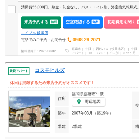
来店予約する
空室確認する
初期費用を聞く
無料
無料
エイブル 飯塚店
0948-26-2071
電話でのご予約・お問合せ
嘉麻市
牛隈
西鉄バス（筑豊地区）
牛隈
情報登録日
2026/08/02
アパート
1K
バス・トイレ別
0.55ヶ月
コスモヒルズ
賃貸アパート
休日は混雑するため来店予約がオススメです！
福岡県嘉麻市牛隈
住所
周辺地図
築年
2007年03月（築19年）
階建
2階建