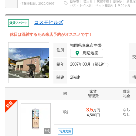
飯塚市
菰田西
筑豊本線
飯塚駅
新飯塚
情報登録日
2026/08/07
バス・トイレ別
ペット相談可
0.55ヶ月
コスモヒルズ
賃貸アパート
休日は混雑するため来店予約がオススメです！
福岡県嘉麻市牛隈
住所
周辺地図
築年
2007年03月（築19年）
階建
2階建
家賃
敷金
階
管理費
礼金
3.5
なし
万円
1階
なし
4,500円
写真充実