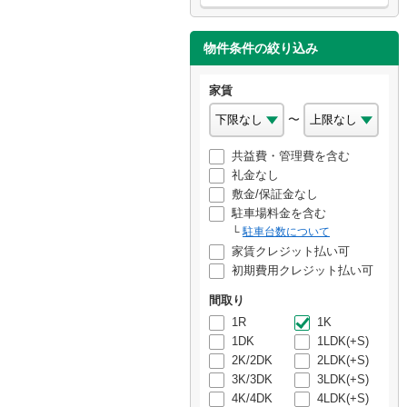
物件条件の絞り込み
家賃
〜
共益費・管理費を含む
礼金なし
敷金/保証金なし
駐車場料金を含む
駐車台数について
家賃クレジット払い可
初期費用クレジット払い可
間取り
1R
1K
1DK
1LDK(+S)
2K/2DK
2LDK(+S)
3K/3DK
3LDK(+S)
4K/4DK
4LDK(+S)