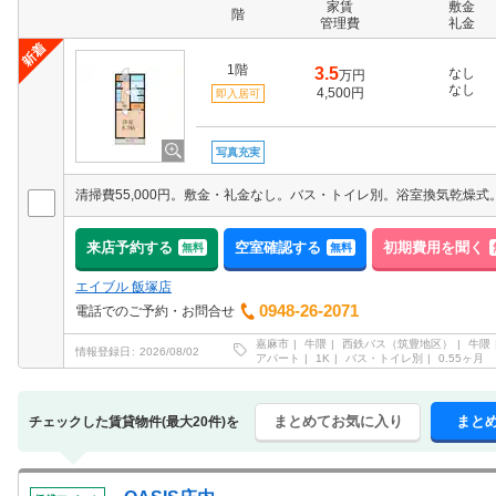
家賃
敷金
階
管理費
礼金
1階
3.5
なし
万円
なし
4,500円
即入居可
写真充実
来店予約する
空室確認する
初期費用を聞く
無料
無料
エイブル 飯塚店
0948-26-2071
電話でのご予約・お問合せ
嘉麻市
牛隈
西鉄バス（筑豊地区）
牛隈
情報登録日
2026/08/02
アパート
1K
バス・トイレ別
0.55ヶ月
まとめてお気に入り
まと
チェックした賃貸物件(最大20件)を