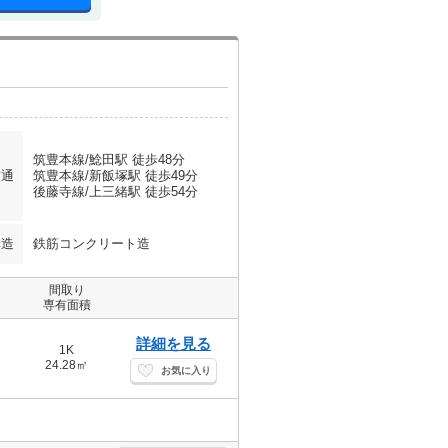
筑豊本線/鯰田駅 徒歩48分
交通
筑豊本線/新飯塚駅 徒歩49分
後藤寺線/上三緒駅 徒歩54分
構造
鉄筋コンクリート造
間取り
専有面積
詳細を見る
1K
24.28㎡
お気に入り