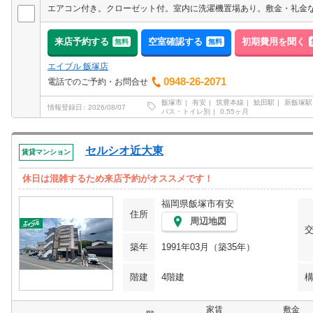
来店予約する
空室確認する
初期費用を聞く
無料
無料
エイブル 飯塚店
0948-26-2071
電話でのご予約・お問合せ
飯塚市
有安
筑豊本線
鯰田駅
新飯塚駅
情報登録日
2026/08/07
バス・トイレ別
0.55ヶ月
セルシオ近大東
賃貸マンション
休日は混雑するため来店予約がオススメです！
福岡県飯塚市有安
住所
周辺地図
築年
1991年03月（築35年）
階建
4階建
家賃
敷金