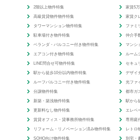
2階以上物件特集
家賃5
高級賃貸物件物件特集
家賃ク
タワーマンション物件特集
ファミ
駐車場付き物件特集
仲介手
ベランダ・バルコニー付き物件特集
マンシ
エアコン付き物件特集
ルーム
LINE問合せ可物件特集
セキュ
駅から徒歩10分以内物件特集
デザイ
ルーフバルコニー付き物件特集
光ファ
分譲物件特集
都市ガ
新築・築浅物件特集
駅から
更新料なし物件特集
エレベ
賃貸オフィス・貸事務所物件特集
専用庭
リフォーム・リノベーション済み物件特集
レトロ
SOHO向け物件特集
別宅・