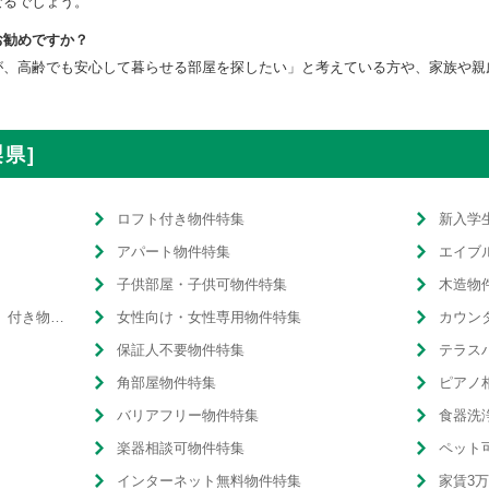
なるでしょう。
お勧めですか？
が、高齢でも安心して暮らせる部屋を探したい」と考えている方や、家族や親
県]
ロフト付き物件特集
新入学
アパート物件特集
エイブ
子供部屋・子供可物件特集
木造物
温水洗浄便座（ウォシュレット）付き物件特集
女性向け・女性専用物件特集
カウン
保証人不要物件特集
テラス
角部屋物件特集
ピアノ
バリアフリー物件特集
食器洗
楽器相談可物件特集
ペット
インターネット無料物件特集
家賃3