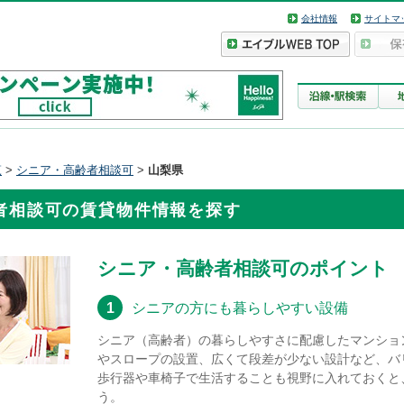
会社情報
サイトマ
覧
>
シニア・高齢者相談可
>
山梨県
者相談可の賃貸物件情報を探す
シニア・高齢者相談可のポイント
1
シニアの方にも暮らしやすい設備
シニア（高齢者）の暮らしやすさに配慮したマンショ
やスロープの設置、広くて段差が少ない設計など、バ
歩行器や車椅子で生活することも視野に入れておくと
う。