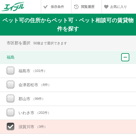
保存条件
閲覧履歴
お気に入り
ペット可の住所からペット可・ペット相談可の賃貸物
件を探す
市区郡を選択
50個まで選択できます
福島
福島市
（101件）
会津若松市
（8件）
郡山市
（99件）
いわき市
（202件）
須賀川市
（3件）