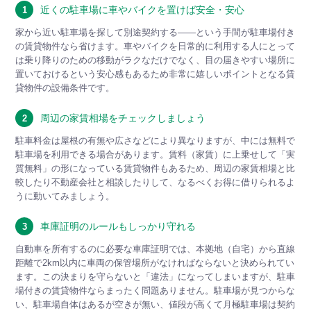
近くの駐車場に車やバイクを置けば安全・安心
1
家から近い駐車場を探して別途契約する――という手間が駐車場付き
の賃貸物件なら省けます。車やバイクを日常的に利用する人にとって
は乗り降りのための移動がラクなだけでなく、目の届きやすい場所に
置いておけるという安心感もあるため非常に嬉しいポイントとなる賃
貸物件の設備条件です。
周辺の家賃相場をチェックしましょう
2
駐車料金は屋根の有無や広さなどにより異なりますが、中には無料で
駐車場を利用できる場合があります。賃料（家賃）に上乗せして「実
質無料」の形になっている賃貸物件もあるため、周辺の家賃相場と比
較したり不動産会社と相談したりして、なるべくお得に借りられるよ
うに動いてみましょう。
車庫証明のルールもしっかり守れる
3
自動車を所有するのに必要な車庫証明では、本拠地（自宅）から直線
距離で2km以内に車両の保管場所がなければならないと決められてい
ます。この決まりを守らないと「違法」になってしまいますが、駐車
場付きの賃貸物件ならまったく問題ありません。駐車場が見つからな
い、駐車場自体はあるが空きが無い、値段が高くて月極駐車場は契約