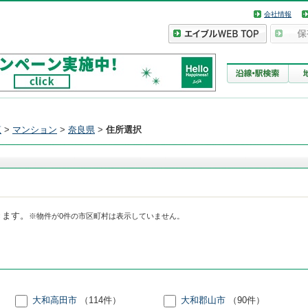
会社情報
覧
>
マンション
>
奈良県
>
住所選択
きます。
※物件が0件の市区町村は表示していません。
大和高田市
（114件）
大和郡山市
（90件）