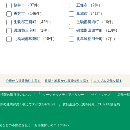
桜井市
（37件）
五條市
（2件）
香芝市
（146件）
葛城市
（41件）
生駒郡三郷町
（42件）
生駒郡斑鳩町
（16件）
磯城郡三宅町
（1件）
磯城郡田原本町
（13件）
北葛城郡広陵町
（18件）
北葛城郡河合町
（7件）
沿線から賃貸物件を探す
住所・地図から賃貸物件を探す
エイブル店舗を探す
人情報の取り扱いについて
ソーシャルメディアポリシー
サイトマップ
店舗一覧
件の疑問解決！教えてエイブルAGENT
賃貸生活の工夫を紹介！CHINTAI情報局
宅などの不動産を扱う、お部屋探しのエイブルへ