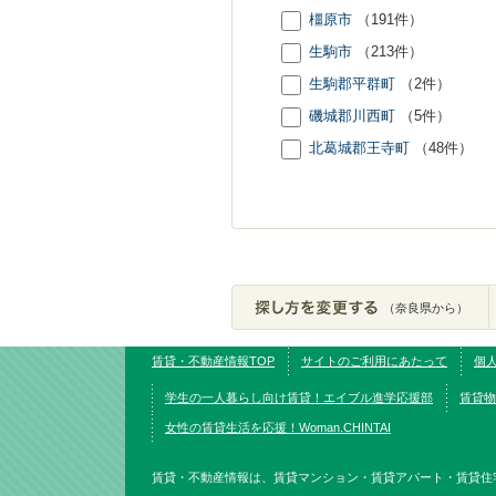
橿原市
（191件）
生駒市
（213件）
生駒郡平群町
（2件）
磯城郡川西町
（5件）
北葛城郡王寺町
（48件）
（奈良県から）
賃貸・不動産情報TOP
サイトのご利用にあたって
個
学生の一人暮らし向け賃貸！エイブル進学応援部
賃貸物
女性の賃貸生活を応援！Woman.CHINTAI
賃貸・不動産情報は、賃貸マンション・賃貸アパート・賃貸住