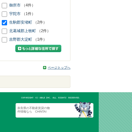
御所市
（4件）
宇陀市
（1件）
生駒郡安堵町
（2件）
北葛城郡上牧町
（2件）
吉野郡大淀町
（1件）
ページトップへ
奈良県の不動産賃貸の物
件情報なら CHINTAI