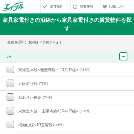
保存条件
閲覧履歴
お気に入り
家具家電付きの沿線から家具家電付きの賃貸物件を探
す
沿線を選択
50個まで選択できます
JR
東海道本線<琵琶湖線・JR京都線>
(114件)
大阪環状線
(73件)
おおさか東線
(24件)
東海道本線・山陽本線<JR神戸線>
(120件)
福知山線<JR宝塚線>
(1件)