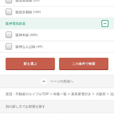
阪急箕面線
(1件)
阪急京都線
(74件)
阪神電気鉄道
阪神本線
(40件)
阪神なんば線
(4件)
駅を選ぶ
この条件で検索
ページの先頭へ
賃貸・不動産のエイブルTOP
>
特集一覧
>
家具家電付き
>
大阪府
>
沿
別の探し方でお部屋を探す