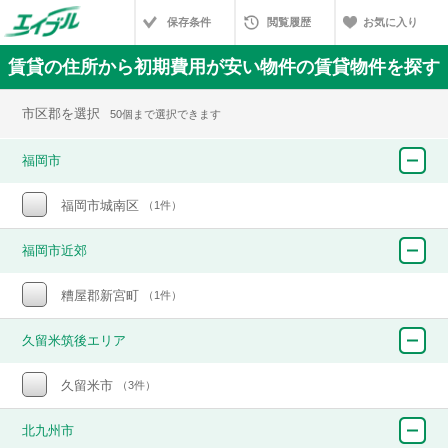
保存条件
閲覧履歴
お気に入り
賃貸の住所から初期費用が安い物件の賃貸物件を探す
市区郡を選択
50個まで選択できます
福岡市
福岡市城南区
（1件）
福岡市近郊
糟屋郡新宮町
（1件）
久留米筑後エリア
久留米市
（3件）
北九州市