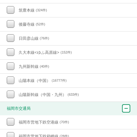
筑豊本線
(324件)
後藤寺線
(52件)
日田彦山線
(76件)
久大本線<ゆふ高原線>
(152件)
九州新幹線
(40件)
山陽本線（中国）
(16777件)
山陽新幹線（中国・九州）
(633件)
福岡市交通局
福岡市営地下鉄空港線
(70件)
福岡市営地下鉄箱崎線
(28件)