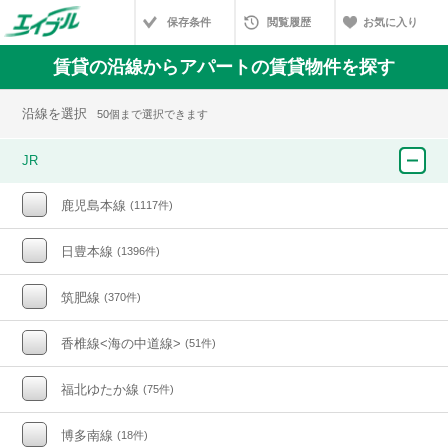
保存条件
閲覧履歴
お気に入り
賃貸の沿線からアパートの賃貸物件を探す
沿線を選択
50個まで選択できます
JR
鹿児島本線
(1117件)
日豊本線
(1396件)
筑肥線
(370件)
香椎線<海の中道線>
(51件)
福北ゆたか線
(75件)
博多南線
(18件)