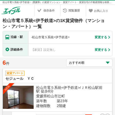
松山市電５系統<伊予鉄道>（愛媛県）の賃貸マンション・賃貸アパート・賃貸住宅の不動産情報を検索！不動産賃貸の物件探しは、お部屋探しのエイブル
保存条件
閲覧履歴
お気に入り
松山市電５系統<伊予鉄道>の1K賃貸物件（マンショ
ン・アパート）一覧
沿線・駅
-
松山市電５系統<伊予鉄道>
変更する
詳細条件
【家賃】設定無し
変更する
6
件
賃貸アパート
セジュール ＹＣ
NEW
松山市電５系統<伊予鉄道>/ＪＲ松山駅前
駅 徒歩8分
愛媛県松山市辻町
築年数
築23年
建物階数
2階建