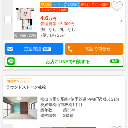
即入居
パノラマ
写真充実
無料オンライン相談可
インターネット無料
4.6
万円
管理費等：5,000円
敷
なし
礼
なし
7階
1K
25㎡
画像 : 23枚
空室確認
電話で問合せ
無料
お店にLINEで相談する
無料
賃貸マンション
ラウンドストーン枝松
松山市電５系統<伊予鉄道>/南町駅 徒歩21分
愛媛県松山市枝松1丁目
築年数
築35年
建物階数
3階建