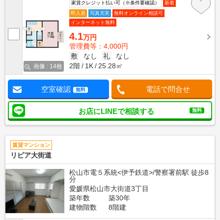
家賃クレジット払い可（※条件要確認）
新着
即入居
写真充実
無料オンライン相談可
インターネット無料
4.1
万円
管理費等：4,000円
敷
なし
礼
なし
2階
1K
25.28㎡
画像 : 14枚
空室確認
電話で問合せ
無料
お店にLINEで相談する
無料
賃貸マンション
リピア大街道
松山市電５系統<伊予鉄道>/警察署前駅 徒歩8
分
愛媛県松山市大街道3丁目
築年数
築30年
建物階数
8階建