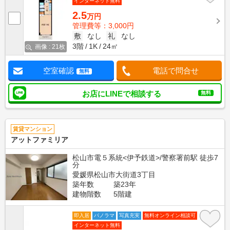
インターネット無料
2.5
万円
管理費等：3,000円
敷
なし
礼
なし
3階
1K
24㎡
画像 : 21枚
空室確認
電話で問合せ
無料
お店にLINEで相談する
無料
賃貸マンション
アットファミリア
松山市電５系統<伊予鉄道>/警察署前駅 徒歩7
分
愛媛県松山市大街道3丁目
築年数
築23年
建物階数
5階建
即入居
パノラマ
写真充実
無料オンライン相談可
インターネット無料