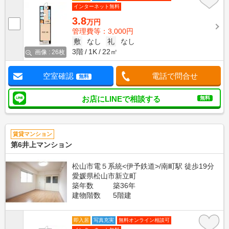
インターネット無料
3.8
万円
管理費等：3,000円
敷
なし
礼
なし
3階
1K
22㎡
画像 : 26枚
空室確認
電話で問合せ
無料
お店にLINEで相談する
無料
賃貸マンション
第6井上マンション
松山市電５系統<伊予鉄道>/南町駅 徒歩19分
愛媛県松山市新立町
築年数
築36年
建物階数
5階建
即入居
写真充実
無料オンライン相談可