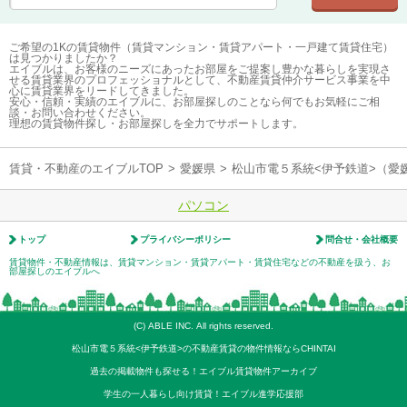
ご希望の1Kの賃貸物件（賃貸マンション・賃貸アパート・一戸建て賃貸住宅）
は見つかりましたか？
エイブルは、お客様のニーズにあったお部屋をご提案し豊かな暮らしを実現さ
せる賃貸業界のプロフェッショナルとして、不動産賃貸仲介サービス事業を中
心に賃貸業界をリードしてきました。
安心・信頼・実績のエイブルに、お部屋探しのことなら何でもお気軽にご相
談・お問い合わせください。
理想の賃貸物件探し・お部屋探しを全力でサポートします。
賃貸・不動産のエイブルTOP
>
愛媛県
>
松山市電５系統<伊予鉄道>（愛
パソコン
トップ
プライバシーポリシー
問合せ・会社概要
賃貸物件・不動産情報は、賃貸マンション・賃貸アパート・賃貸住宅などの不動産を扱う、お
部屋探しのエイブルへ
(C) ABLE INC. All rights reserved.
松山市電５系統<伊予鉄道>の不動産賃貸の物件情報ならCHINTAI
過去の掲載物件も探せる！エイブル賃貸物件アーカイブ
学生の一人暮らし向け賃貸！エイブル進学応援部