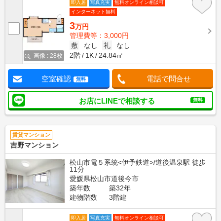
即入居
写真充実
無料オンライン相談可
インターネット無料
3
万円
管理費等：3,000円
敷
なし
礼
なし
2階
1K
24.84㎡
画像 : 28枚
空室確認
電話で問合せ
無料
お店にLINEで相談する
無料
賃貸マンション
吉野マンション
松山市電５系統<伊予鉄道>/道後温泉駅 徒歩
11分
愛媛県松山市道後今市
築年数
築32年
建物階数
3階建
即入居
写真充実
無料オンライン相談可