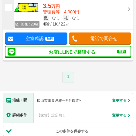
3.5
万円
管理費等：4,000円
敷
なし
礼
なし
4階
1K
22㎡
画像 : 20枚
空室確認
電話で問合せ
無料
お店にLINEで相談する
無料
1
沿線・駅
松山市電５系統<伊予鉄道>
変更する
詳細条件
【家賃】設定無し
変更する
この条件を保存する