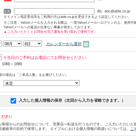
例）abc@able.co.jp
任意
※ドメイン指定受信等をご利用の方はable.co.jpを受信できるよう設定してください。
※ご注意：Yahoo!メールを入力される際は、一度Yahoo!メールへログインの上、使用
Yahoo!メールへの返信が出来ない事象が発生しております。
▲ご入力いただくとお問合せ完了通知を受け取れて便利です。
カレンダーから選択
※当日のご予約はお電話にてお問合せください。
10時～18時
望の場合は「ご来店人数」をお選びください。
入力した個人情報の保存（次回から入力を省略できます。）
ください
お客様からのお問合せについて、営業店へ転送を行うものです。 ご入力いただいた
話連絡等の目的で保管します。 エイブルにおける個人情報の取扱いについては、
こ