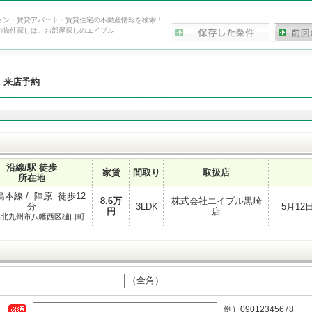
ョン・賃貸アパート・賃貸住宅の不動産情報を検索！
の物件探しは、お部屋探しのエイブル
>
来店予約
沿線/駅 徒歩
家賃
間取り
取扱店
所在地
本線 / 陣原 徒歩12
8.6
万
株式会社エイブル黒崎
分
3LDK
5月1
円
店
県北九州市八幡西区樋口町
（全角）
例）09012345678