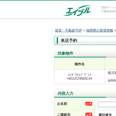
賃貸マンシ
不動産賃貸
賃貸・不動産TOP
>
福岡県の賃貸情報
来店予約
対象物件
物件名
鹿児島
ｺﾝﾀﾞｸﾄﾚｼﾞﾃﾞﾝｽ
HIGUCHIMACHI
福岡
内容入力
お名前
ご連絡先
電話番号