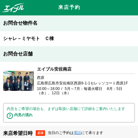
来店予約
お問合せ物件名
シャレ－ミヤモト Ｃ棟
お問合せ店舗
エイブル安佐南店
西原
広島県広島市安佐南区西原6-1-1セレッソコート西原1F
10:00～18:00
5月～7月：毎週火曜日 8月：5日
（水）、12日（水）
内見をご希望の場合も、まずは取扱い店舗にて詳細をご案内いたします
内見の流れ
来店希望日時
当日のご予約は
電話
にて承ります
必須