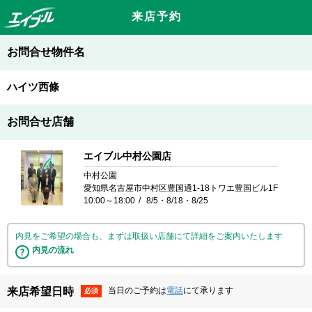
来店予約
お問合せ物件名
ハイツ西條
お問合せ店舗
エイブル中村公園店
中村公園
愛知県名古屋市中村区豊国通1-18トワエ豊国ビル1F
10:00～18:00
8/5・8/18・8/25
内見をご希望の場合も、まずは取扱い店舗にて詳細をご案内いたします
内見の流れ
来店希望日時
当日のご予約は
電話
にて承ります
必須