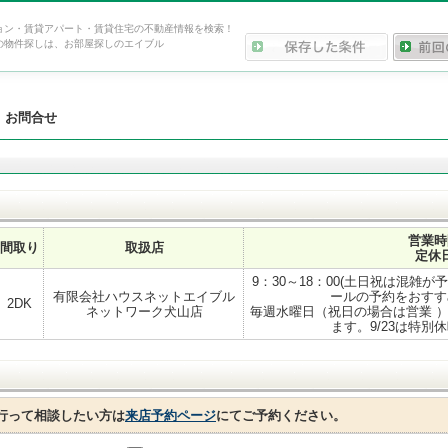
ョン・賃貸アパート・賃貸住宅の不動産情報を検索！
の物件探しは、お部屋探しのエイブル
>
お問合せ
営業時
間取り
取扱店
定休
9：30～18：00(土日祝は混雑
有限会社ハウスネットエイブル
ールの予約をおすす
2DK
ネットワーク犬山店
毎週水曜日（祝日の場合は営業 ）8
ます。9/23は特別
行って相談したい方は
来店予約ページ
にてご予約ください。