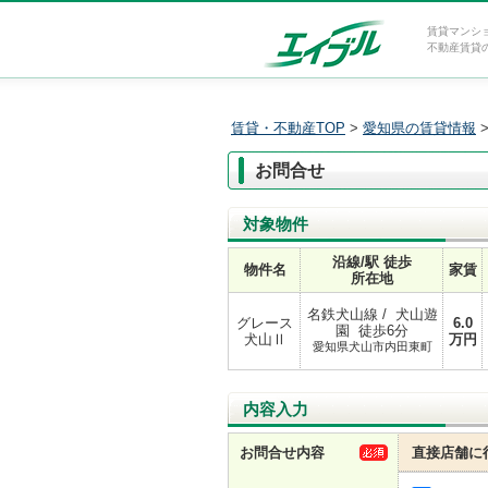
賃貸マンシ
不動産賃貸
賃貸・不動産TOP
>
愛知県の賃貸情報
お問合せ
対象物件
沿線/駅 徒歩
物件名
家賃
所在地
名鉄犬山線 / 犬山遊
グレース
6.0
園 徒歩6分
犬山Ⅱ
万円
愛知県犬山市内田東町
内容入力
お問合せ内容
直接店舗に