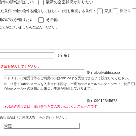
物件の情報がほしい
最新の空室状況が知りたい
似た条件の他の物件も紹介してほしい
（最も重視する条件：
家賃
間取り
囲の環境が知りたい
その他
などがございましたらご記入ください。
（全角）
絡方法を記入してください。
例）abc@able.co.jp
※ドメイン指定受信等をご利用の方はable.co.jpを受信できるよう設定してください。
※ご注意：Yahoo!メールを入力される際は、一度Yahoo!メールへログインの上、使用
Yahoo!メールへの返信が出来ない事象が発生しております。
例）09012345678
▲お急ぎの場合は、電話番号をご入力いただくとスムーズです
望の場合は「ご来店人数」をお選びください。