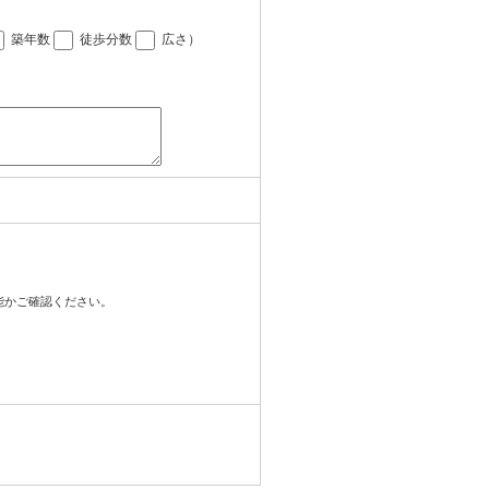
築年数
徒歩分数
広さ
）
可能かご確認ください。