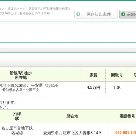
ョン・賃貸アパート・賃貸住宅の不動産情報を検索！
の物件探しは、お部屋探しのエイブル
沿線/駅 徒歩
家賃
間取り
所在地
地下鉄名城線 / 平安通 徒歩3分
4.5
万円
1DK
愛知県名古屋市北区平安
おります。
さい。
沿線
所在地
電話番号
駅
名古屋市営地下鉄
名城線
愛知県名古屋市北区大曽根3-14-5
052-981-34