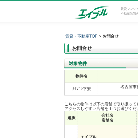
賃貸マンシ
不動産賃貸
賃貸・不動産TOP
>
お問合せ
お問合せ
対象物件
物件名
名古屋市営
ﾒｲｿﾞﾝ平安
こちらの物件は以下の店舗で取り扱って
アクセスしやすい店舗を１つお選びくだ
会社名
選択
店舗名
エイブル