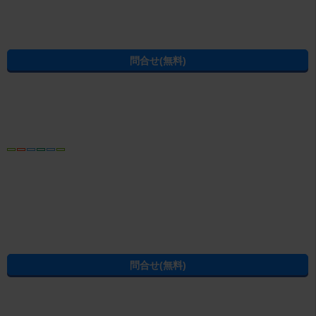
条件を指定して盛岡市の賃貸物件を探し直す
建物種別から盛岡市の賃貸物件を探す
盛岡市の賃貸アパート
盛岡市の賃貸マンション
盛岡市の賃貸一戸建て
間取りから盛岡市の賃貸物件を探す
盛岡市の1R/ワンルーム
盛岡市の1K
盛岡市の1DK
盛岡市の1LDK(+S)
盛岡市の2K/2DK(+S)
盛岡市の2LDK(+S)
盛岡市の3K/3DK/3LDK(+S)
盛岡市の4K/4DK/4LDK(+S)以上
ページの先頭へ
賃貸・不動産のエイブルTOP
>
岩手県
>
盛岡市
>
上盛岡駅
>
レジデン
パソコン
トップ
プライバシーポリシー
問合せ・会社概要