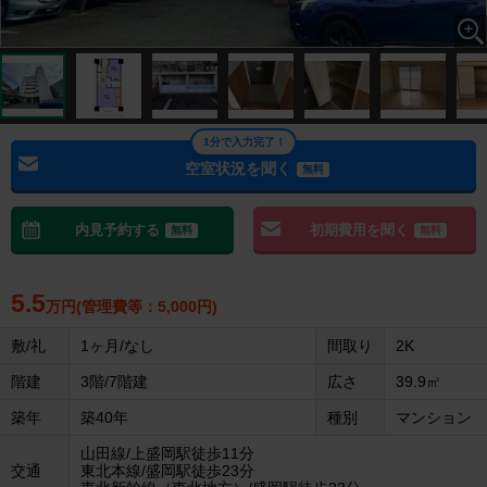
1分で入力完了！
空室状況を聞く
無料
内見予約する
初期費用を聞く
無料
無料
5.5
万円(管理費等：5,000円)
敷/礼
1ヶ月/なし
間取り
2K
階建
3階/7階建
広さ
39.9㎡
築年
築40年
種別
マンション
山田線/上盛岡駅徒歩11分
交通
東北本線/盛岡駅徒歩23分