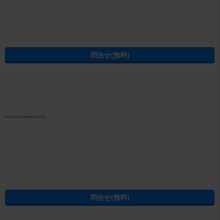
所在地
岩手県盛岡市本町通 1-9-31
平日9時～17時半 土曜日9時～15時 日曜日 祝
営業時間
日
免許番号
岩手県知事免許（11）第1506号
電話番号
019-651-3300
内見予約する
無料
電話でお問合せ
おすすめ
電話ならやりとりがスムーズです
お電話をおかけの際は、お問合せ番号
C03001073-000000056302
をお控
えの上、お電話ください