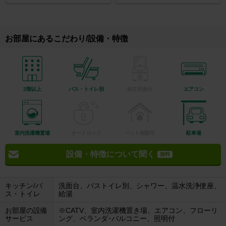
お部屋にあるこだわり/設備・特徴
2階以上
バス・トイレ別
独立洗面台
エアコン
室内洗濯機置場
オートロック
ペット相談可
駐車場
設備・特徴について聞く
無料
キッチン/バ
洗面台、バストイレ別、シャワー、温水洗浄便座、
ス・トイレ
給湯
お部屋の設備
※CATV、室内洗濯機置き場、エアコン、フローリ
サービス
ング、ベランダ･バルコニー、照明付