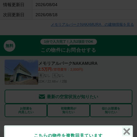
情報更新日
2026/08/04
次回更新日
2026/08/18
メモリアルパークNAKAMURA の建物情報を見る
1分で入力完了！入力2項目でOK
無料
この物件にお問合せする
メモリアルパークNAKAMURA
2.5万円
(管理費等：2,000円)
なし
なし
敷
礼
1DK / 22.68㎡ / 2階
最新の空室状況が知りたい
お部屋を
初期費用が
似たお部屋を
内見したい
知りたい
知りたい
こちらの物件を複数回見ています