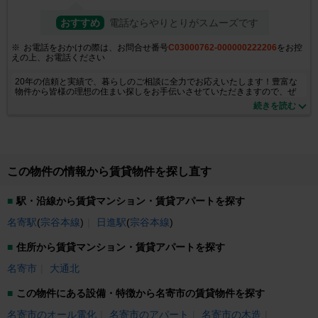
おすすめ
電話ならやりとりがスムーズです
お電話をおかけの際は、お問合せ番号
C03000762-000000222206
をお控
えの上、お電話ください
20年の信頼と実績で、暮らしのご相談に全力でお応えいたします！豊富な
物件から皆様の理想の住まい探しをお手伝いさせていただきますので、ぜ
ひ一度ご相談ください。
続きを読む
この物件の情報から賃貸物件を探し直す
駅・沿線から賃貸マンション・賃貸アパートを探す
名寄駅
(
宗谷本線
)
日進駅
(
宗谷本線
)
住所から賃貸マンション・賃貸アパートを探す
名寄市
大通北
この物件にある設備・特徴から名寄市の賃貸物件を探す
名寄市のオール電化
名寄市のアパート
名寄市の木造