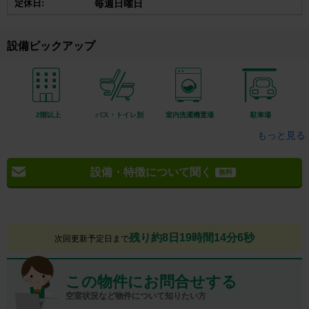
定休日:
毎週日曜日
設備ピックアップ
2階以上
バス・トイレ別
室内洗濯機置場
駐車場
もっと見る
設備・特徴について聞く
無料
残り約8日19時間14分5秒
次回更新予定日まで
この物件にお問合せする
空室状況など物件について知りたい方