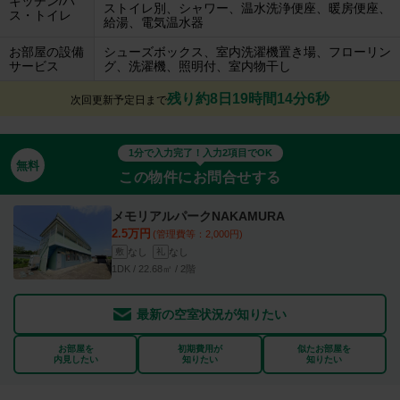
キッチン/バ
ストイレ別、シャワー、温水洗浄便座、暖房便座、
ス・トイレ
給湯、電気温水器
お部屋の設備
シューズボックス、室内洗濯機置き場、フローリン
サービス
グ、洗濯機、照明付、室内物干し
残り約8日19時間14分5秒
次回更新予定日まで
1分で入力完了！入力2項目でOK
無料
この物件にお問合せする
メモリアルパークNAKAMURA
2.5万円
(管理費等：2,000円)
なし
なし
敷
礼
1DK / 22.68㎡ / 2階
最新の空室状況が知りたい
お部屋を
初期費用が
似たお部屋を
内見したい
知りたい
知りたい