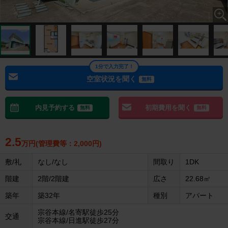
1分で入力完了！
空室状況を聞く
無料
内見予約する
初期費用を聞く
無料
無料
2.5
万円(管理費等：2,000円)
敷/礼
なし/なし
間取り
1DK
階建
2階/2階建
広さ
22.68㎡
築年
築32年
種別
アパート
宗谷本線/名寄駅徒歩25分
交通
宗谷本線/日進駅徒歩27分