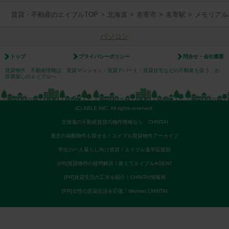
賃貸・不動産のエイブルTOP
>
北海道
>
名寄市
>
名寄駅
>
メモリアル
パソコン
トップ
プライバシーポリシー
問合せ・会社概要
賃貸物件・不動産情報は、賃貸マンション・賃貸アパート・賃貸住宅などの不動産を扱う、お
部屋探しのエイブルへ
(C) ABLE INC. All rights reserved.
北海道の不動産賃貸の物件情報なら CHINTAI
過去の掲載物件も探せる！エイブル賃貸物件アーカイブ
学生の一人暮らし向け賃貸！エイブル進学応援部
[PR]賃貸物件の疑問解決！教えてエイブルAGENT
[PR]賃貸生活の工夫を紹介！CHINTAI情報局
[PR]女性の賃貸生活を応援！Woman.CHINTAI