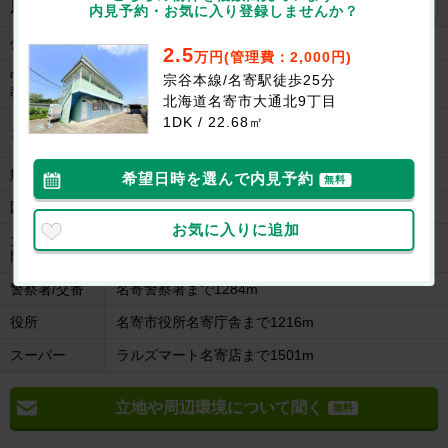
地図を見る
周辺施設
内見予約・お気に入り登録しませんか？
公園
大学公園まで361m
2.5
万円(管理費：2,000円)
中学校/中等
宗谷本線/名寄駅徒歩25分
名寄市立名寄東中学校まで633m
教育学校
北海道名寄市大通北9丁目
1DK / 22.68㎡
セイコーマート名寄大通店まで616m
コンビニ
セイコーマート名寄市立大学店まで806m
病院
医療法人社団三愛会名寄三愛病院まで655m
希望日時を選んで内見予約
無料
図書館
名寄市立大学図書館まで641m
お気に入りに追加
大学/短大/専
名寄市立大学まで849m
門学校
警察署/交番
名寄警察署まで1284m
役所
名寄市役所名寄庁舎まで1216m
スーパー
ラルズマート名寄店まで1501m
立地や周辺環境について聞く
無料