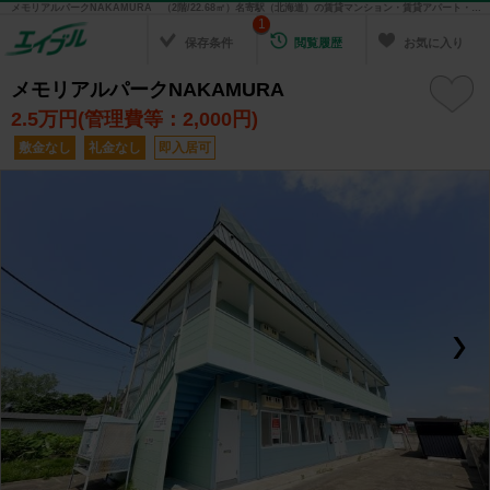
メモリアルパークNAKAMURA （2階/22.68㎡）名寄駅（北海道）の賃貸マンション・賃貸アパート・賃貸住宅の不動産情報を検索！ 不動産賃貸の物件探しは、お部屋探しのエイブル
1
保存条件
閲覧履歴
お気に入り
メモリアルパークNAKAMURA
2.5
万円(管理費等：2,000円)
敷金なし
礼金なし
即入居可