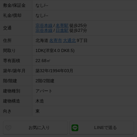
敷金/保証金
なし/--
礼金/償却
なし/--
宗谷本線
/
名寄駅
徒歩25分
交通
宗谷本線
/
日進駅
徒歩27分
住所
北海道
名寄市
大通北
9丁目
間取り
1DK(洋室4.0 DK8.5)
専有面積
22.68㎡
築年/築年月
築32年/1994年03月
階/階建
2階/2階建
建物種別
アパート
建物構造
木造
向き
東
お気に入り
LINEで送る