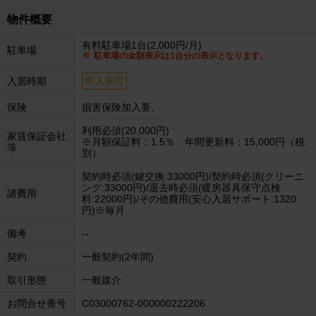
物件概要
有料駐車場1台(2,000円/月)
駐車場
駐車場の金額表示は1台分の表示となります。
入居時期
即入居可
保険
損害保険加入要。
利用必須(20,000円)
家賃保証会社
※月額保証料：1.5％ 年間更新料：15,000円（税
等
別）
契約時必須(鍵交換:33000円)/契約時必須(クリーニ
ング:33000円)/退去時必須(暖房器具保守点検
諸費用
料:22000円)/その他費用(安心入居サポート:1320
円)※毎月
備考
--
契約
一般契約(2年間)
取引形態
一般媒介
お問合せ番号
C03000762-000000222206