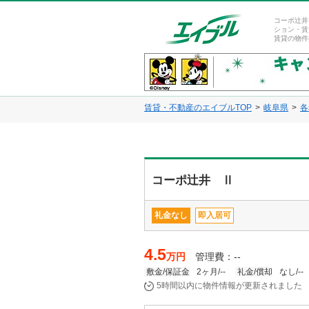
コーポ辻井
ション・賃
賃貸の物件
賃貸・不動産のエイブルTOP
岐阜県
各
コーポ辻井 Ⅱ
礼金なし
即入居可
4.5
万円
管理費：--
敷金/保証金
2ヶ月/--
礼金/償却
なし/--
5時間以内に物件情報が更新されました