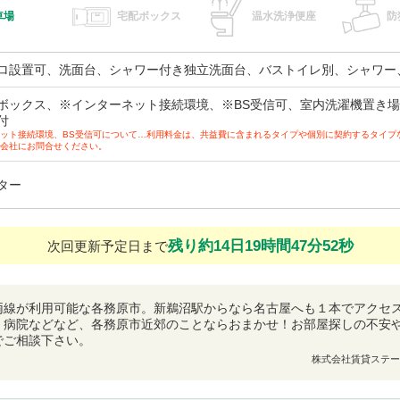
車場
宅配ボックス
温水洗浄便座
防
ロ設置可、洗面台、シャワー付き独立洗面台、バストイレ別、シャワー
ボックス、※インターネット接続環境、※BS受信可、室内洗濯機置き場
付
ット接続環境、BS受信可について…利用料金は、共益費に含まれるタイプや個別に契約するタイプ
会社にお問合せください。
ター
残り約14日19時間47分51秒
次回更新予定日まで
両線が利用可能な各務原市。新鵜沼駅からなら名古屋へも１本でアクセ
、病院などなど、各務原市近郊のことならおまかせ！お部屋探しの不安
でご相談下さい。
株式会社賃貸ステー