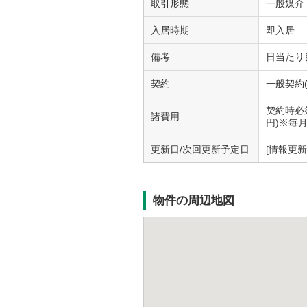
取引形態
一般媒介
入居時期
即入居
備考
日当たり
契約
一般契約(
契約時必須
諸費用
円)※毎
更新日/次回更新予定日
[情報更新日
物件の周辺地図