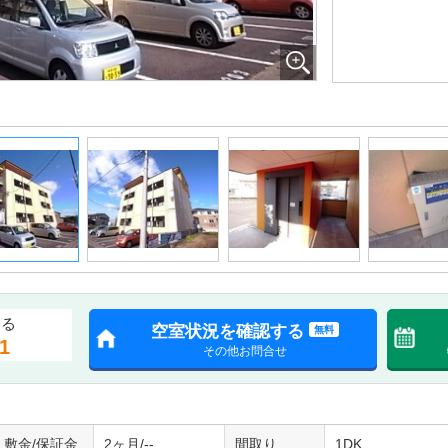
する
空室状況を確認する
無料
1
その他お問合せ
敷金/保証金
2ヶ月/--
間取り
1DK