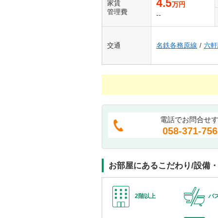
4.5
家賃
万円
管理費
--
交通
名鉄各務原線
/
六軒
電話でお問合せ
058-371-756
お部屋にあるこだわり/設備
2階以上
バ