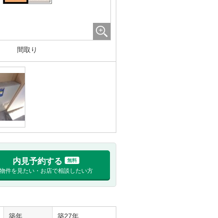
間取り
内見予約する
無料
物件を見たい・お店で相談したい方
築年
築27年