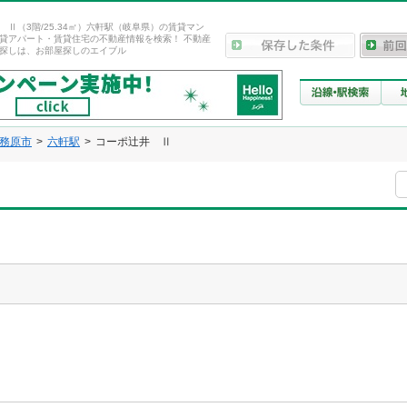
 Ⅱ（3階/25.34㎡）六軒駅（岐阜県）の賃貸マン
貸アパート・賃貸住宅の不動産情報を検索！ 不動産
探しは、お部屋探しのエイブル
務原市
六軒駅
コーポ辻井 Ⅱ