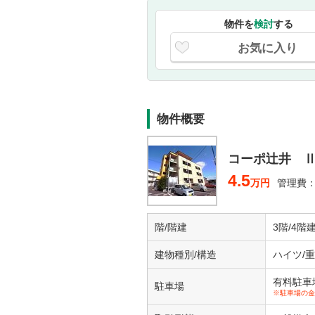
物件を
検討
する
お気に入り
物件概要
コーポ辻井 
4.5
万円
管理費：
階/階建
3階/4階
建物種別/構造
ハイツ/
有料駐車場1
駐車場
※駐車場の金