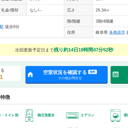
礼金/償却
なし/--
広さ
25.34㎡
階/階建
3階/4階建
駅
徒歩9分
住所
岐阜県
各務原市
残り約14日19時間47分51秒
次回更新予定日まで
する
空室状況を確認する
無料
1
その他お問合せ
・特徴
ス・トイレ別
独立洗面台
エアコン
室