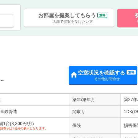
お部屋を提案してもらう
無料
店舗で提案を受けたい方
Ⅱ
空室状況を確認する
無料
その他お問合せ
--
建
築年/築年月
築27年
重量鉄骨造
間取り
1DK(D
台(3,300円/月)
保険
損害保
額表示は1台分の表示となります。