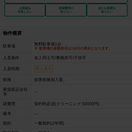
お部屋を
初期費用が
似たお部屋を
内見したい
知りたい
知りたい
物件概要
無料駐車場1台
駐車場
駐車場の金額表示は1台分の表示となります。
入居条件
友人同士可/事務所可/子供可
入居時期
即入居可
保険
損害保険加入要。
家賃保証会社
--
等
諸費用
契約時必須(クリーニング:50000円)
備考
--
契約
一般契約(2年間)