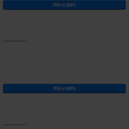
賃貸・不動産のエイブルTOP
>
静岡県
>
三島市
>
三島駅
>
パストラル
パソコン
トップ
プライバシーポリシー
問合せ・会社概要
賃貸物件・不動産情報は、賃貸マンション・賃貸アパート・賃貸住宅などの不動産を扱う、お
部屋探しのエイブルへ
(C) ABLE INC. All rights reserved.
静岡県の不動産賃貸の物件情報なら CHINTAI
過去の掲載物件も探せる！エイブル賃貸物件アーカイブ
学生の一人暮らし向け賃貸！エイブル進学応援部
[PR]賃貸物件の疑問解決！教えてエイブルAGENT
[PR]賃貸生活の工夫を紹介！CHINTAI情報局
[PR]女性の賃貸生活を応援！Woman.CHINTAI