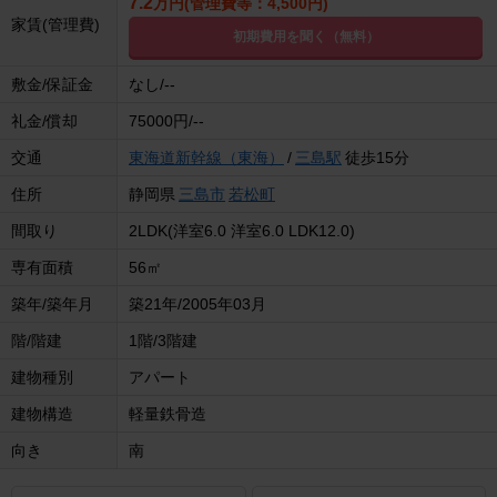
7.2
万円(管理費等：4,500円)
家賃(管理費)
初期費用を聞く（無料）
敷金/保証金
なし/--
礼金/償却
75000円/--
交通
東海道新幹線（東海）
/
三島駅
徒歩15分
住所
静岡県
三島市
若松町
間取り
2LDK(洋室6.0 洋室6.0 LDK12.0)
専有面積
56㎡
築年/築年月
築21年/2005年03月
階/階建
1階/3階建
建物種別
アパート
建物構造
軽量鉄骨造
向き
南