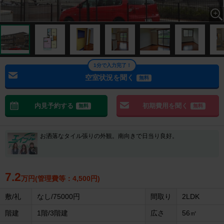
1分で入力完了！
空室状況を聞く
無料
内見予約する
初期費用を聞く
無料
無料
お洒落なタイル張りの外観。南向きで日当り良好。
7.2
万円(管理費等：4,500円)
敷/礼
なし/75000円
間取り
2LDK
階建
1階/3階建
広さ
56㎡