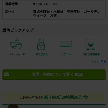
営業時間:
9：30～18：00
定休日:
毎週火曜日・水曜日 年末年始 ゴールデン
ウィーク お盆
設備ピックアップ
バス・トイレ別
独立洗面台
エアコン
室内洗濯機置場
もっと見る
設備・特徴について聞く
無料
残り約8日20時間26分6秒
お問合せ可能期間