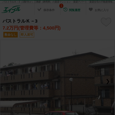
パストラルＫ－3（1階/56㎡）三島駅（静岡県）の賃貸マンション・賃貸アパート・賃貸住宅の不動産情報を検索！ 不動産賃貸の物件探しは、お部屋探しのエイブル
1
保存条件
閲覧履歴
お気に入り
パストラルＫ－3
7.2
万円(管理費等：4,500円)
敷金なし
即入居可