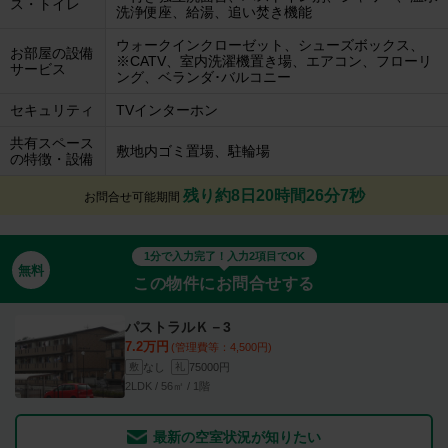
ス・トイレ
洗浄便座、給湯、追い焚き機能
ウォークインクローゼット、シューズボックス、
お部屋の設備
※CATV、室内洗濯機置き場、エアコン、フローリ
サービス
ング、ベランダ･バルコニー
セキュリティ
TVインターホン
共有スペース
敷地内ゴミ置場、駐輪場
の特徴・設備
残り約8日20時間26分6秒
お問合せ可能期間
1分で入力完了！入力2項目でOK
無料
この物件にお問合せする
パストラルＫ－3
7.2万円
(管理費等：4,500円)
なし
75000円
敷
礼
2LDK / 56㎡ / 1階
最新の空室状況が知りたい