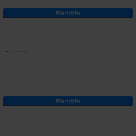
おすすめ
電話ならやりとりがスムーズです
お電話をおかけの際は、お問合せ番号
C03000232-000001291101
をお控
えの上、お電話ください
店内は明るい雰囲気のお店になっておりまして女性スタッフが多いので女
性のかた1人でも気軽に入れるお店です。三島駅から徒歩3分の所にあるお
店ですので遠方から来られるお客様、交通機関をご利用になられて来られ
続きを読む
るお客様でも安心してお越しいただけます。スタッフ一同、心よりお待ち
しております。
この物件の情報から賃貸物件を探し直す
駅・沿線から賃貸マンション・賃貸アパートを探す
三島駅
(
東海道新幹線（東海）
)
住所から賃貸マンション・賃貸アパートを探す
三島市
若松町
この物件にある設備・特徴から三島市の賃貸物件を探す
三島市のアパート