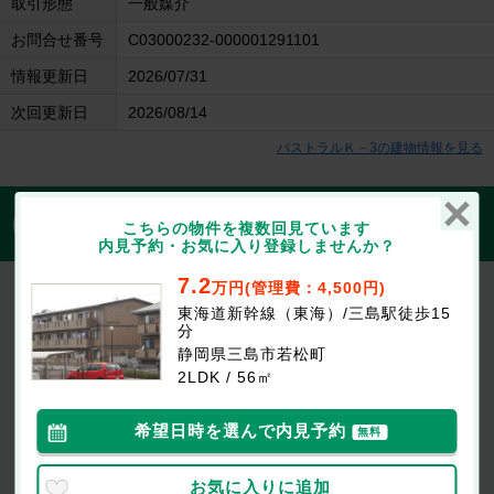
取引形態
一般媒介
お問合せ番号
C03000232-000001291101
情報更新日
2026/07/31
次回更新日
2026/08/14
パストラルＫ－3の建物情報を見る
1分で入力完了！入力2項目でOK
無料
こちらの物件を複数回見ています
この物件にお問合せする
内見予約・お気に入り登録しませんか？
7.2
パストラルＫ－3
万円(管理費：4,500円)
7.2万円
(管理費等：4,500円)
東海道新幹線（東海）/三島駅徒歩15
分
なし
75000円
敷
礼
静岡県三島市若松町
2LDK / 56㎡ / 1階
2LDK / 56㎡
最新の空室状況が知りたい
希望日時を選んで内見予約
無料
お部屋を
初期費用が
似たお部屋を
内見したい
知りたい
知りたい
お気に入りに追加