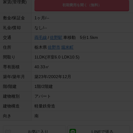
家賃(管理費)
初期費用を聞く（無料）
敷金/保証金
1ヶ月/--
礼金/償却
なし/--
交通
両毛線
/
佐野駅
車移動 5分1.5km
住所
栃木県
佐野市
堀米町
間取り
1LDK(洋室6.0 LDK10.5)
専有面積
40.33㎡
築年/築年月
築23年/2002年12月
階/階建
1階/2階建
建物種別
アパート
建物構造
軽量鉄骨造
向き
南
お気に入り
LINEで送る