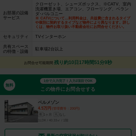
クローゼット、シューズボックス、※CATV、室内
洗濯機置き場、エアコン、フローリング、ベラン
お部屋の設備
ダ･バルコニー
サービス
CATVについて…利用料金は、共益費に含まれるタイプ
や個別に契約するタイプなど物件により異なります。詳し
くは、物件お取り扱い不動産会社にお問合せください。
セキュリティ
TVインターホン
共有スペース
駐車場2台以上
の特徴・設備
残り約10日17時間51分8秒
お問合せ可能期間
1分で入力完了！入力2項目でOK
無料
この物件にお問合せする
ベルメゾン
4.5万円
(管理費等：200円)
1ヶ月
なし
敷
礼
1LDK / 40.33㎡ / 1階
最新の空室状況が知りたい