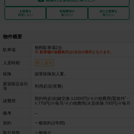
お部屋を
初期費用が
似たお部屋を
内見したい
知りたい
知りたい
物件概要
無料駐車場2台
駐車場
駐車場の金額表示は1台分の表示となります。
入居時期
即入居可
保険
損害保険加入要。
家賃保証会社
利用必須(実費)
等
契約時必須(鍵交換:11000円)/その他費用(緊急ｻﾎﾟｰ
諸費用
ﾄ:770円)※毎月/その他費用(火災保険:700円)※毎月
備考
--
契約
一般契約(2年間)
取引形態
一般媒介