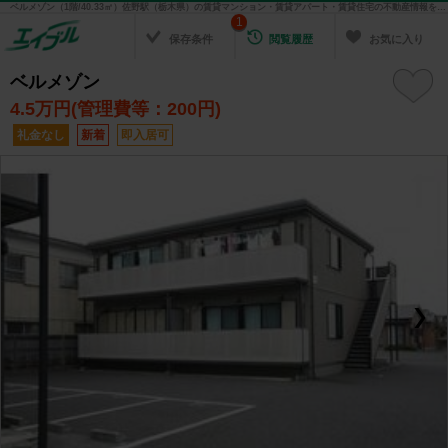
ベルメゾン（1階/40.33㎡）佐野駅（栃木県）の賃貸マンション・賃貸アパート・賃貸住宅の不動産情報を検索！ 不動産賃貸の物件探しは、お部屋探しのエイブル
1
保存条件
閲覧履歴
お気に入り
ベルメゾン
4.5
万円(管理費等：200円)
礼金なし
新着
即入居可