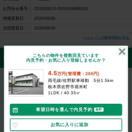
お問合せ番号
C03000010-000000488B101
情報更新日
2026/08/06
次回更新日
2026/08/20
ベルメゾンの建物情報を見る
1分で入力完了！入力2項目でOK
こちらの物件を複数回見ています
無料
内見予約・お気に入り登録しませんか？
この物件にお問合せする
4.5
万円(管理費：200円)
ベルメゾン
両毛線/佐野駅車移動 5分1.5km
4.5万円
(管理費等：200円)
栃木県佐野市堀米町
1ヶ月
なし
敷
礼
1LDK / 40.33㎡
1LDK / 40.33㎡ / 1階
最新の空室状況が知りたい
希望日時を選んで内見予約
無料
お部屋を
初期費用が
似たお部屋を
内見したい
知りたい
知りたい
お気に入りに追加