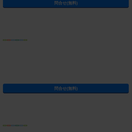
パソコン
トップ
プライバシーポリシー
問合せ・会社概要
賃貸物件・不動産情報は、賃貸マンション・賃貸アパート・賃貸住宅などの不動産を扱う、お
部屋探しのエイブルへ
(C) ABLE INC. All rights reserved.
栃木県の不動産賃貸の物件情報なら CHINTAI
過去の掲載物件も探せる！エイブル賃貸物件アーカイブ
学生の一人暮らし向け賃貸！エイブル進学応援部
[PR]賃貸物件の疑問解決！教えてエイブルAGENT
[PR]賃貸生活の工夫を紹介！CHINTAI情報局
[PR]女性の賃貸生活を応援！Woman.CHINTAI