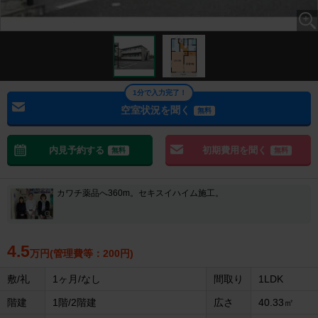
1分で入力完了！
空室状況を聞く
無料
内見予約する
初期費用を聞く
無料
無料
カワチ薬品へ360m。セキスイハイム施工。
4.5
万円(管理費等：200円)
敷/礼
1ヶ月/なし
間取り
1LDK
階建
1階/2階建
広さ
40.33㎡