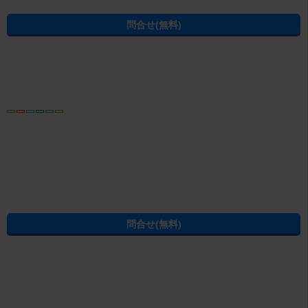
お電話をおかけの際は、お問合せ番号
C03000010-000000488B101
をお
控えの上、お電話ください
東北自動車道より1㎞の佐野新都市内にあり、近隣には佐野プレミアムアウ
トレット・イオン佐野新都市SC・佐野短期大学・佐野工業団地がありま
す。当店では人気の佐野新都市エリアをはじめ佐野市全域・岩舟町・藤岡
続きを読む
町の物件を取り揃えております。お近くにお買い物の際、またはお仕事の
お帰りにぜひお立ち寄り下さい。スタッフ一同心よりお待ち申し上げてお
ります。
この物件の情報から賃貸物件を探し直す
駅・沿線から賃貸マンション・賃貸アパートを探す
佐野駅
(
両毛線
)
住所から賃貸マンション・賃貸アパートを探す
佐野市
堀米町
この物件にある設備・特徴から佐野市の賃貸物件を探す
佐野市のアパート
佐野市の温水洗浄便座（ウォシュレット）付き
佐野市の角部屋