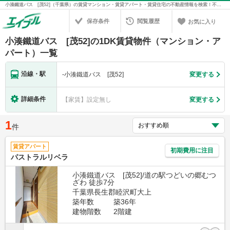
小湊鐵道バス [茂52]（千葉県）の賃貸マンション・賃貸アパート・賃貸住宅の不動産情報を検索！不動産賃貸の物件探しは、お部屋探しのエイブル
保存条件
閲覧履歴
お気に入り
小湊鐵道バス [茂52]の1DK賃貸物件（マンション・ア
パート）一覧
沿線・駅
-
小湊鐵道バス [茂52]
変更する
詳細条件
【家賃】設定無し
変更する
1
件
賃貸アパート
初期費用に注目
パストラルリベラ
小湊鐵道バス [茂52]/道の駅つどいの郷むつ
ざわ 徒歩7分
千葉県長生郡睦沢町大上
築年数
築36年
建物階数
2階建