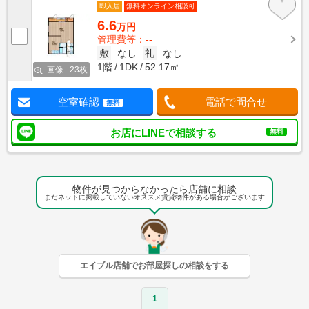
即入居
無料オンライン相談可
6.6
万円
管理費等：--
敷
なし
礼
なし
1階
1DK
52.17㎡
画像 : 23枚
空室確認
電話で問合せ
無料
お店にLINEで相談する
無料
物件が見つからなかったら店舗に相談
まだネットに掲載していないオススメ賃貸物件がある場合がございます
エイブル店舗でお部屋探しの相談をする
1