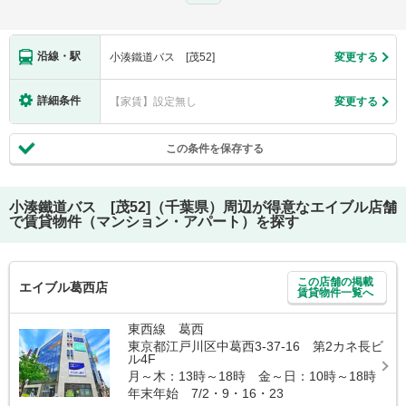
沿線・駅
小湊鐵道バス [茂52]
変更する
詳細条件
【家賃】設定無し
変更する
この条件を保存する
小湊鐵道バス [茂52]（千葉県）
周辺が得意なエイブル店舗
で賃貸物件（マンション・アパート）を探す
この店舗の掲載
エイブル葛西店
賃貸物件一覧へ
東西線 葛西
東京都江戸川区中葛西3-37-16 第2カネ長ビ
ル4F
月～木：13時～18時 金～日：10時～18時
年末年始 7/2・9・16・23