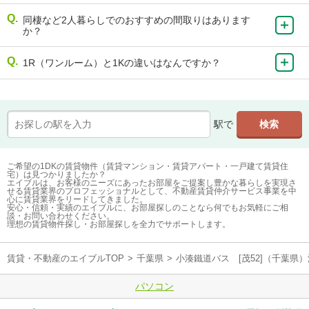
同棲など2人暮らしでのおすすめの間取りはあります
か？
1R（ワンルーム）と1Kの違いはなんですか？
駅で
ご希望の1DKの賃貸物件（賃貸マンション・賃貸アパート・一戸建て賃貸住
宅）は見つかりましたか？
エイブルは、お客様のニーズにあったお部屋をご提案し豊かな暮らしを実現さ
せる賃貸業界のプロフェッショナルとして、不動産賃貸仲介サービス事業を中
心に賃貸業界をリードしてきました。
安心・信頼・実績のエイブルに、お部屋探しのことなら何でもお気軽にご相
談・お問い合わせください。
理想の賃貸物件探し・お部屋探しを全力でサポートします。
賃貸・不動産のエイブルTOP
>
千葉県
>
小湊鐵道バス [茂52]（千葉
パソコン