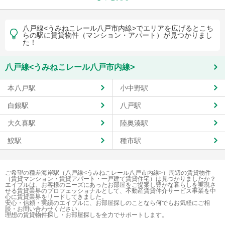
八戸線<うみねこレール八戸市内線>でエリアを広げるとこち
らの駅に賃貸物件（マンション・アパート）が見つかりまし
た！
八戸線<うみねこレール八戸市内線>
本八戸駅
小中野駅
白銀駅
八戸駅
大久喜駅
陸奥湊駅
鮫駅
種市駅
ご希望の種差海岸駅（八戸線<うみねこレール八戸市内線>）周辺の賃貸物件
（賃貸マンション・賃貸アパート・一戸建て賃貸住宅）は見つかりましたか？
エイブルは、お客様のニーズにあったお部屋をご提案し豊かな暮らしを実現さ
せる賃貸業界のプロフェッショナルとして、不動産賃貸仲介サービス事業を中
心に賃貸業界をリードしてきました。
安心・信頼・実績のエイブルに、お部屋探しのことなら何でもお気軽にご相
談・お問い合わせください。
理想の賃貸物件探し・お部屋探しを全力でサポートします。