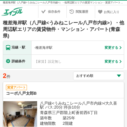
種差海岸駅（八戸線<うみねこレール八戸市内線>）・他周辺駅エリアの賃貸マンション・賃貸アパート・賃貸住宅の不動産情報を検索！不動産賃貸の物件探しは、お部屋探しのエイブル
保存条件
閲覧履歴
お気に入り
種差海岸駅（八戸線<うみねこレール八戸市内線>）・他
周辺駅エリアの賃貸物件・マンション・アパート(青森
県)
沿線・駅
-
種差海岸駅
変更する
詳細条件
【家賃】設定無し
変更する
2
件
賃貸アパート
コーポ八戸太郎B
八戸線<うみねこレール八戸市内線>/大久喜
駅 バス:20分:停歩10分
青森県三戸郡階上町蒼前西6丁目
築年数
築25年
建物階数
2階建