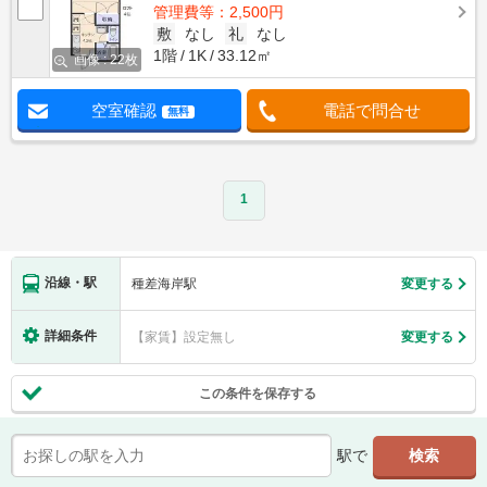
管理費等：2,500円
敷
なし
礼
なし
1階
1K
33.12㎡
画像 : 22枚
空室確認
電話で問合せ
無料
1
沿線・駅
種差海岸駅
変更する
詳細条件
【家賃】設定無し
変更する
この条件を保存する
駅で