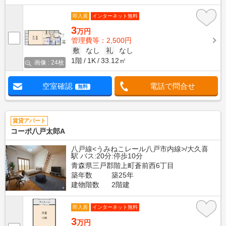
即入居
インターネット無料
3
万円
管理費等：2,500円
敷
なし
礼
なし
1階
1K
33.12㎡
画像 : 24枚
空室確認
電話で問合せ
無料
賃貸アパート
コーポ八戸太郎A
八戸線<うみねこレール八戸市内線>/大久喜
駅 バス:20分:停歩10分
青森県三戸郡階上町蒼前西6丁目
築年数
築25年
建物階数
2階建
即入居
インターネット無料
3
万円