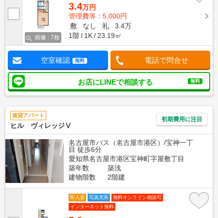
3.4
万円
管理費等：5,000円
敷
なし
礼
3.4万
1階
1K
23.19㎡
画像 : 7枚
空室確認
電話で問合せ
無料
お店にLINEで相談する
無料
賃貸アパート
初期費用に注目
ヒル ヴィレッジⅤ
名古屋市バス（名古屋市港区）/宝神一丁
目 徒歩6分
愛知県名古屋市港区宝神町字屋敷丁目
築年数
築浅
建物階数
2階建
即入居
写真充実
無料オンライン相談可
インターネット無料