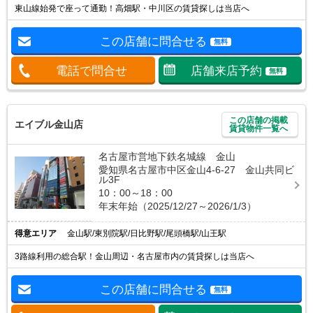
東山線始発で座って通勤！高畑駅・中川区の賃貸探しは当店へ
この店舗に問合せる
無料
電話で問合せ
店舗来店予約
無料
この店舗の掲載
エイブル金山店
賃貸物件一覧へ
名古屋市営地下鉄名城線 金山
愛知県名古屋市中区金山4-6-27 金山共同ビ
ル3F
10：00～18：00
年末年始（2025/12/27～2026/1/3）
得意エリア
金山駅/東別院駅/日比野駅/尾頭橋駅/山王駅
3路線利用の総合駅！金山周辺・名古屋市内の賃貸探しは当店へ
この店舗に問合せる
無料