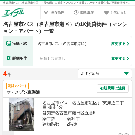
名古屋市バス（名古屋市港区）（愛知県）の賃貸マンション・賃貸アパート・賃貸住宅の不動産情報を検索！不動産賃貸の物件探しは、お部屋探しのエイブル
保存条件
閲覧履歴
お気に入り
名古屋市バス（名古屋市港区）の1K賃貸物件（マンシ
ョン・アパート）一覧
沿線・駅
-
名古屋市バス（名古屋市港区）
変更する
詳細条件
【家賃】設定無し
変更する
4
件
賃貸アパート
初期費用に注目
マ・メゾン東海通
名古屋市バス（名古屋市港区）/東海通二丁
目 徒歩3分
愛知県名古屋市熱田区五番町
築年数
築36年
建物階数
2階建