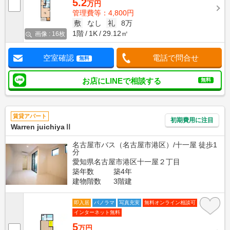
5.2
万円
管理費等：4,800円
敷
なし
礼
8万
1階
1K
29.12㎡
画像 : 16枚
空室確認
電話で問合せ
無料
お店にLINEで相談する
無料
賃貸アパート
初期費用に注目
Warren juichiyaⅡ
名古屋市バス（名古屋市港区）/十一屋 徒歩1
分
愛知県名古屋市港区十一屋２丁目
築年数
築4年
建物階数
3階建
即入居
パノラマ
写真充実
無料オンライン相談可
インターネット無料
5
万円