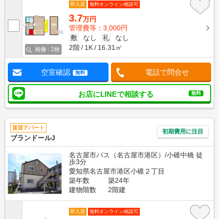
即入居
無料オンライン相談可
3.7
万円
管理費等：3,000円
敷
なし
礼
なし
2階
1K
16.31㎡
画像 : 2枚
空室確認
電話で問合せ
無料
お店にLINEで相談する
無料
賃貸アパート
初期費用に注目
ブランドールJ
名古屋市バス（名古屋市港区）/小碓中橋 徒
歩3分
愛知県名古屋市港区小碓２丁目
築年数
築24年
建物階数
2階建
即入居
無料オンライン相談可