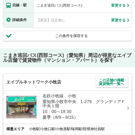
沿線・駅
こまき巡回バス(西部コース)
変更する
詳細条件
【家賃】設定無し
変更する
この条件を保存する
こまき巡回バス(西部コース)（愛知県）
周辺が得意なエイブ
ル店舗で賃貸物件（マンション・アパート）を探す
この店舗の掲載
エイブルネットワーク小牧店
賃貸物件一覧へ
名鉄小牧線 小牧
愛知県小牧市中央 1-279 グランディアＦ
中央１階
10：00～18:30
夏季（8/9～8/15）
得意エリア
小牧駅/小牧口駅/小牧原駅/味岡駅/田県神社前駅