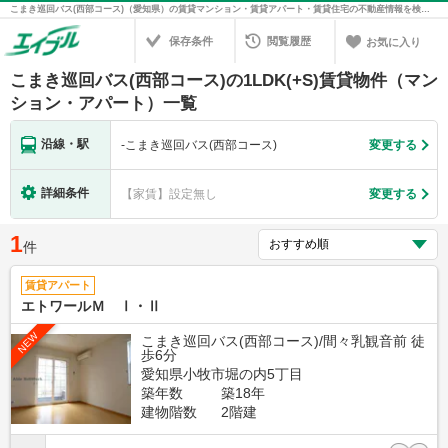
こまき巡回バス(西部コース)（愛知県）の賃貸マンション・賃貸アパート・賃貸住宅の不動産情報を検索！不動産賃貸の物件探しは、お部屋探しのエイブル
保存条件
閲覧履歴
お気に入り
こまき巡回バス(西部コース)の1LDK(+S)賃貸物件（マン
ション・アパート）一覧
沿線・駅
-
こまき巡回バス(西部コース)
変更する
詳細条件
【家賃】設定無し
変更する
1
件
賃貸アパート
エトワールＭ Ⅰ・Ⅱ
NEW
こまき巡回バス(西部コース)/間々乳観音前 徒
歩6分
愛知県小牧市堀の内5丁目
築年数
築18年
建物階数
2階建