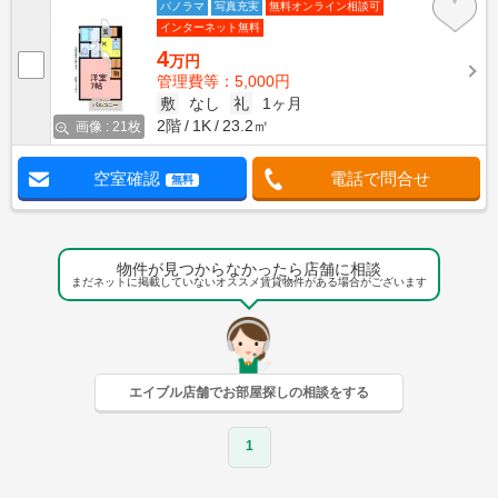
パノラマ
写真充実
無料オンライン相談可
インターネット無料
4
万円
管理費等：5,000円
敷
なし
礼
1ヶ月
2階
1K
23.2㎡
画像 : 21枚
空室確認
電話で問合せ
無料
物件が見つからなかったら店舗に相談
まだネットに掲載していないオススメ賃貸物件がある場合がございます
エイブル店舗でお部屋探しの相談をする
1