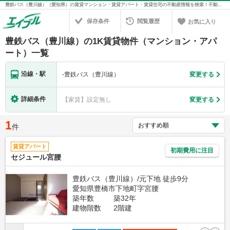
豊鉄バス（豊川線）（愛知県）の賃貸マンション・賃貸アパート・賃貸住宅の不動産情報を検索！不動産賃貸の物件探しは、お部屋探しのエイブル
保存条件
閲覧履歴
お気に入り
豊鉄バス（豊川線）の1K賃貸物件（マンション・アパ
ート）一覧
沿線・駅
-
豊鉄バス（豊川線）
変更する
詳細条件
【家賃】設定無し
変更する
1
件
賃貸アパート
初期費用に注目
セジュール宮腰
豊鉄バス（豊川線）/元下地 徒歩9分
愛知県豊橋市下地町字宮腰
築年数
築32年
建物階数
2階建