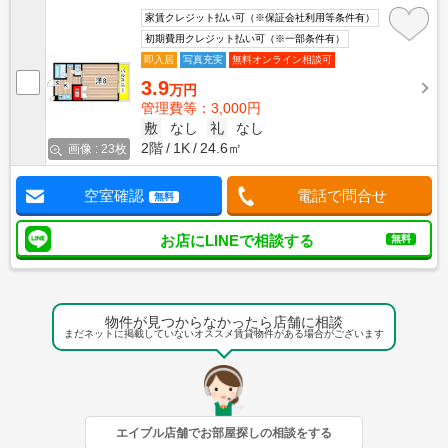
家賃クレジット払い可（※保証会社利用等条件有）
初期費用クレジット払い可（※一部条件有）
即入居
写真充実
無料オンライン相談可
3.9
万円
管理費等：3,000円
敷
なし
礼
なし
2階
1K
24.6㎡
画像 : 23枚
空室確認
電話で問合せ
無料
お店にLINEで相談する
無料
物件が見つからなかったら店舗に相談
まだネットに掲載していないオススメ賃貸物件がある場合がございます
エイブル店舗でお部屋探しの相談をする