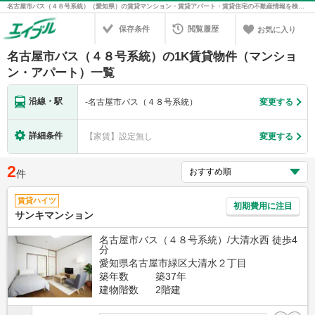
名古屋市バス（４８号系統）（愛知県）の賃貸マンション・賃貸アパート・賃貸住宅の不動産情報を検索！不動産賃貸の物件探しは、お部屋探しのエイブル
保存条件
閲覧履歴
お気に入り
名古屋市バス（４８号系統）の1K賃貸物件（マンショ
ン・アパート）一覧
沿線・駅
-
名古屋市バス（４８号系統）
変更する
詳細条件
【家賃】設定無し
変更する
2
件
賃貸ハイツ
初期費用に注目
サンキマンション
名古屋市バス（４８号系統）/大清水西 徒歩4
分
愛知県名古屋市緑区大清水２丁目
築年数
築37年
建物階数
2階建