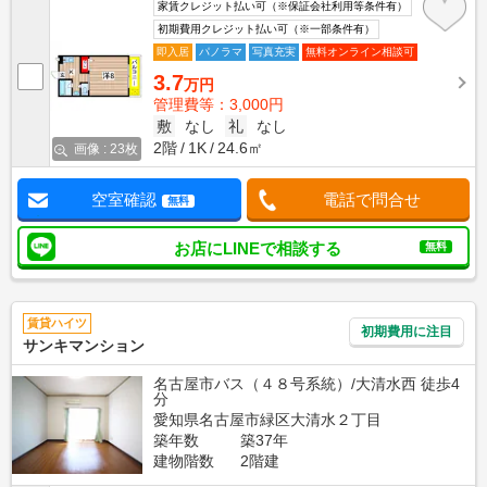
家賃クレジット払い可（※保証会社利用等条件有）
初期費用クレジット払い可（※一部条件有）
即入居
パノラマ
写真充実
無料オンライン相談可
3.7
万円
管理費等：3,000円
敷
なし
礼
なし
2階
1K
24.6㎡
画像 : 23枚
空室確認
電話で問合せ
無料
お店にLINEで相談する
無料
賃貸ハイツ
初期費用に注目
サンキマンション
名古屋市バス（４８号系統）/大清水西 徒歩4
分
愛知県名古屋市緑区大清水２丁目
築年数
築37年
建物階数
2階建