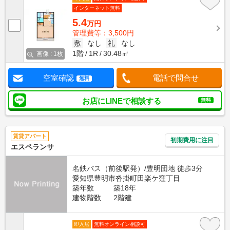
インターネット無料
5.4
万円
管理費等：3,500円
敷
なし
礼
なし
1階
1R
30.48㎡
画像 : 1枚
空室確認
電話で問合せ
無料
お店にLINEで相談する
無料
賃貸アパート
初期費用に注目
エスペランサ
名鉄バス（前後駅発）/豊明団地 徒歩3分
愛知県豊明市沓掛町田楽ケ窪丁目
築年数
築18年
建物階数
2階建
即入居
無料オンライン相談可