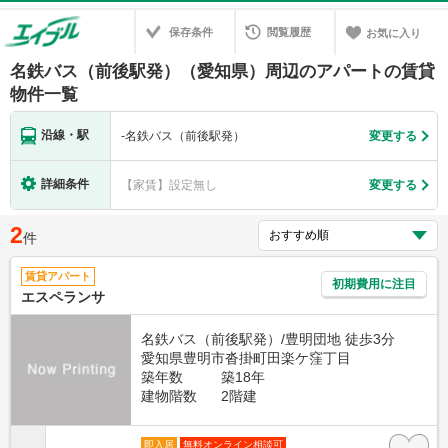
保存条件
閲覧履歴
お気に入り
名鉄バス（前後駅発）（愛知県）周辺のアパートの賃貸
物件一覧
沿線・駅
-
名鉄バス（前後駅発）
変更する
詳細条件
【家賃】設定無し
変更する
2
件
賃貸アパート
初期費用に注目
エスペランサ
名鉄バス（前後駅発）/豊明団地 徒歩3分
愛知県豊明市沓掛町田楽ケ窪丁目
築年数
築18年
建物階数
2階建
即入居
無料オンライン相談可