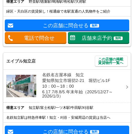
得意エリア
野並駅/徳重駅/鳴海駅/有松駅/大府駅
緑区・天白区の賃貸探し！桜通線で名駅直通の人気物件をご紹介
この店舗に問合せる
無料
電話で問合せ
店舗来店予約
無料
この店舗の掲載
エイブル知立店
賃貸物件一覧へ
名鉄名古屋本線 知立
愛知県知立市堀切2-21 堀切ビル1F
10：00～18：00
6.17.7/8.8/5.年末年始（2025/12/27～
2026/1/3）
得意エリア
知立駅/富士松駅/一ツ木駅/牛田駅/刈谷駅
名鉄知立駅は特急停車駅！知立・刈谷・安城周辺の賃貸は当店へ
この店舗に問合せる
無料