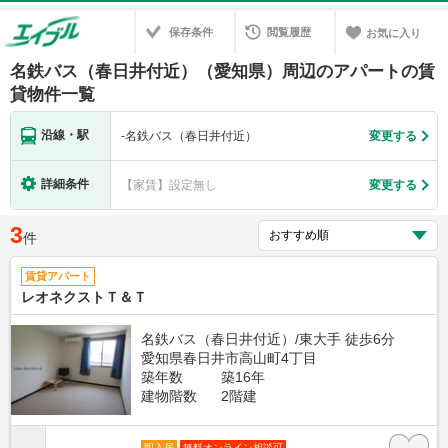
保存条件
閲覧履歴
お気に入り
名鉄バス（春日井付近）（愛知県）周辺のアパートの賃
貸物件一覧
沿線・駅
-
名鉄バス（春日井付近）
変更する
詳細条件
【家賃】設定無し
変更する
3
件
賃貸アパート
レオネクストＴ＆Ｔ
名鉄バス（春日井付近）/東大手 徒歩6分
愛知県春日井市高山町4丁目
築年数
築16年
建物階数
2階建
即入居
無料オンライン相談可