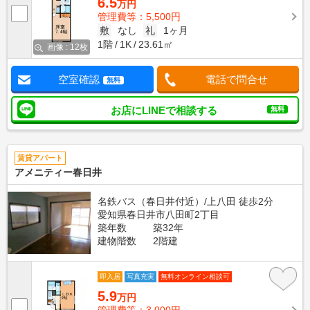
6.5
万円
管理費等：5,500円
敷
なし
礼
1ヶ月
1階
1K
23.61㎡
画像 : 12枚
空室確認
電話で問合せ
無料
お店にLINEで相談する
無料
賃貸アパート
アメニティー春日井
名鉄バス（春日井付近）/上八田 徒歩2分
愛知県春日井市八田町2丁目
築年数
築32年
建物階数
2階建
即入居
写真充実
無料オンライン相談可
5.9
万円