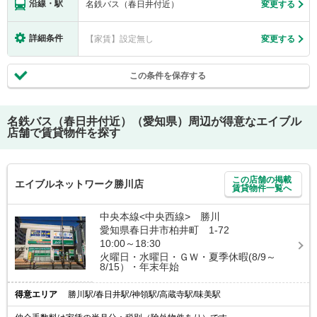
沿線・駅
名鉄バス（春日井付近）
変更する
詳細条件
【家賃】設定無し
変更する
この条件を保存する
名鉄バス（春日井付近）（愛知県）
周辺が得意なエイブル
店舗で賃貸物件を探す
この店舗の掲載
エイブルネットワーク勝川店
賃貸物件一覧へ
中央本線<中央西線> 勝川
愛知県春日井市柏井町 1-72
10:00～18:30
火曜日・水曜日・ＧＷ・夏季休暇(8/9～
8/15）・年末年始
得意エリア
勝川駅/春日井駅/神領駅/高蔵寺駅/味美駅