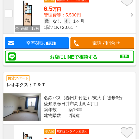
6.5
万円
管理費等：5,500円
敷
なし
礼
1ヶ月
1階
1K
23.61㎡
画像 : 12枚
空室確認
電話で問合せ
無料
お店にLINEで相談する
無料
賃貸アパート
レオネクストＴ＆Ｔ
名鉄バス（春日井付近）/東大手 徒歩6分
愛知県春日井市高山町4丁目
築年数
築16年
建物階数
2階建
即入居
無料オンライン相談可