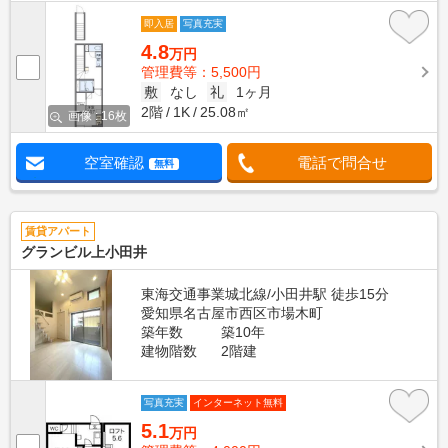
即入居
写真充実
4.8
万円
管理費等：5,500円
敷
なし
礼
1ヶ月
2階
1K
25.08㎡
画像 : 16枚
空室確認
電話で問合せ
無料
賃貸アパート
グランビル上小田井
東海交通事業城北線/小田井駅 徒歩15分
愛知県名古屋市西区市場木町
築年数
築10年
建物階数
2階建
写真充実
インターネット無料
5.1
万円