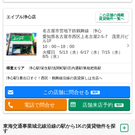
この店舗の掲載
エイブル浄心店
賃貸物件一覧へ
名古屋市営地下鉄鶴舞線 浄心
愛知県名古屋市西区上名古屋2-5-7 茂里川ビ
ル1F
10：00～18：00
火曜日 5/13（水）6/17（水）7/15（水）
8/5（水）
得意エリア
浄心駅/栄生駅/浅間町駅/庄内通駅/東枇杷島駅
浄心駅1番出口すぐ！西区・鶴舞線沿線の賃貸探しは当店へ
この店舗に問合せる
無料
電話で問合せ
店舗来店予約
無料
東海交通事業城北線沿線の駅から1Kの賃貸物件を探
す