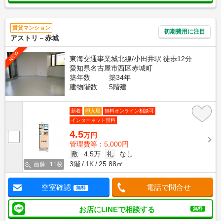
賃貸マンション
初期費用に注目
アストリ－赤城
NEW
東海交通事業城北線/小田井駅 徒歩12分
愛知県名古屋市西区赤城町
築年数
築34年
建物階数
5階建
新着
即入居
無料オンライン相談可
インターネット無料
4.5
万円
管理費等：5,000円
敷
4.5万
礼
なし
3階
1K
25.88㎡
画像 : 11枚
空室確認
電話で問合せ
無料
お店にLINEで相談する
無料