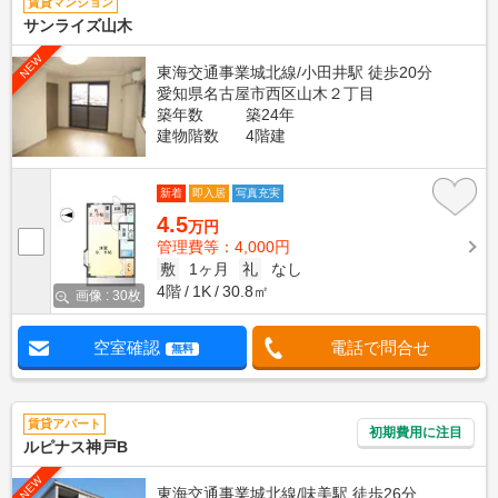
賃貸マンション
サンライズ山木
NEW
東海交通事業城北線/小田井駅 徒歩20分
愛知県名古屋市西区山木２丁目
築年数
築24年
建物階数
4階建
新着
即入居
写真充実
4.5
万円
管理費等：4,000円
敷
1ヶ月
礼
なし
4階
1K
30.8㎡
画像 : 30枚
空室確認
電話で問合せ
無料
賃貸アパート
初期費用に注目
ルピナス神戸B
NEW
東海交通事業城北線/味美駅 徒歩26分