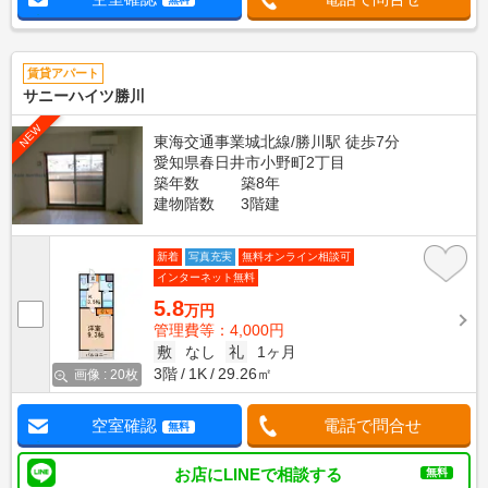
賃貸アパート
サニーハイツ勝川
NEW
東海交通事業城北線/勝川駅 徒歩7分
愛知県春日井市小野町2丁目
築年数
築8年
建物階数
3階建
新着
写真充実
無料オンライン相談可
インターネット無料
5.8
万円
管理費等：4,000円
敷
なし
礼
1ヶ月
3階
1K
29.26㎡
画像 : 20枚
空室確認
電話で問合せ
無料
お店にLINEで相談する
無料