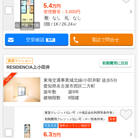
5.4
万円
管理費等：3,000円
敷
なし
礼
なし
3階
1K
26.24㎡
画像 : 15枚
空室確認
電話で問合せ
無料
賃貸マンション
初期費用に注目
RESIDENCIA上小田井
NEW
東海交通事業城北線/小田井駅 徒歩5分
愛知県名古屋市西区二方町
築年数
築9年
建物階数
8階建
家賃クレジット払い可（※保証会社利用等条件有）
初期費用クレジット払い可（※一部条件有）
新着
写真充実
無料オンライン相談可
6.3
万円