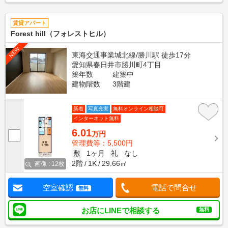
賃貸アパート
Forest hill（フォレストヒル）
NEW
東海交通事業城北線/勝川駅 徒歩17分
愛知県春日井市勝川町4丁目
築年数
建築中
建物階数
3階建
新着
写真充実
無料オンライン相談可
インターネット無料
6.01
万円
管理費等：5,500円
敷
1ヶ月
礼
なし
2階
1K
29.66㎡
画像 : 12枚
空室確認
電話で問合せ
無料
お店にLINEで相談する
無料