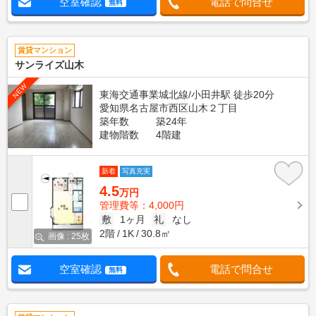
空室確認
電話で問合せ
無料
賃貸マンション
サンライズ山木
NEW
東海交通事業城北線/小田井駅 徒歩20分
愛知県名古屋市西区山木２丁目
築年数
築24年
建物階数
4階建
新着
写真充実
4.5
万円
管理費等：4,000円
敷
1ヶ月
礼
なし
2階
1K
30.8㎡
画像 : 25枚
空室確認
電話で問合せ
無料