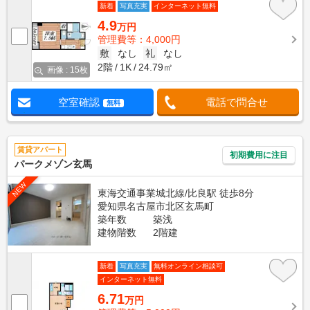
新着
写真充実
インターネット無料
4.9
万円
管理費等：4,000円
敷
なし
礼
なし
2階
1K
24.79㎡
画像 : 15枚
空室確認
電話で問合せ
無料
賃貸アパート
初期費用に注目
パークメゾン玄馬
NEW
東海交通事業城北線/比良駅 徒歩8分
愛知県名古屋市北区玄馬町
築年数
築浅
建物階数
2階建
新着
写真充実
無料オンライン相談可
インターネット無料
6.71
万円