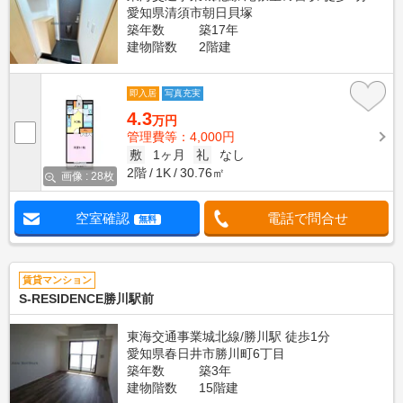
愛知県清須市朝日貝塚
築年数
築17年
建物階数
2階建
即入居
写真充実
4.3
万円
管理費等：4,000円
敷
1ヶ月
礼
なし
2階
1K
30.76㎡
画像 : 28枚
空室確認
電話で問合せ
無料
賃貸マンション
S‐RESIDENCE勝川駅前
東海交通事業城北線/勝川駅 徒歩1分
愛知県春日井市勝川町6丁目
築年数
築3年
建物階数
15階建