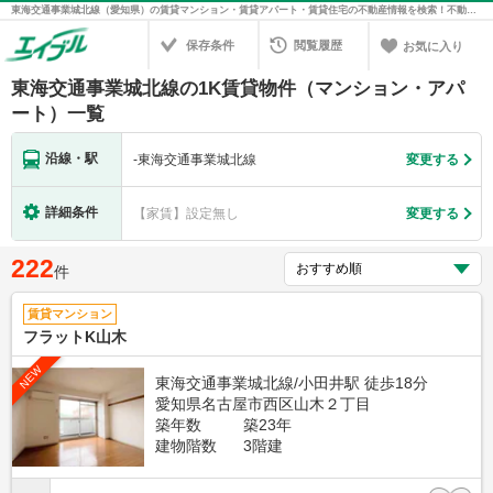
東海交通事業城北線（愛知県）の賃貸マンション・賃貸アパート・賃貸住宅の不動産情報を検索！不動産賃貸の物件探しは、お部屋探しのエイブル
保存条件
閲覧履歴
お気に入り
東海交通事業城北線の1K賃貸物件（マンション・アパ
ート）一覧
沿線・駅
-
東海交通事業城北線
変更する
詳細条件
【家賃】設定無し
変更する
222
件
賃貸マンション
フラットK山木
NEW
東海交通事業城北線/小田井駅 徒歩18分
愛知県名古屋市西区山木２丁目
築年数
築23年
建物階数
3階建