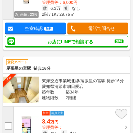
管理費等：6,000円
敷
6.3万
礼
なし
2階
1K
29.76㎡
画像 : 23枚
空室確認
電話で問合せ
無料
お店にLINEで相談する
無料
賃貸アパート
尾張星の宮駅 徒歩16分
NEW
東海交通事業城北線/尾張星の宮駅 徒歩16分
愛知県清須市朝日愛宕
築年数
築34年
建物階数
2階建
新着
写真充実
3.4
万円
管理費等：--