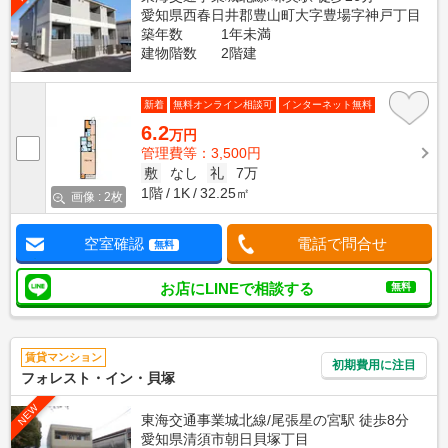
愛知県西春日井郡豊山町大字豊場字神戸丁目
築年数
1年未満
建物階数
2階建
新着
無料オンライン相談可
インターネット無料
6.2
万円
管理費等：3,500円
敷
なし
礼
7万
1階
1K
32.25㎡
画像 : 2枚
空室確認
電話で問合せ
無料
お店にLINEで相談する
無料
賃貸マンション
初期費用に注目
フォレスト・イン・貝塚
NEW
東海交通事業城北線/尾張星の宮駅 徒歩8分
愛知県清須市朝日貝塚丁目