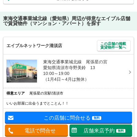
東海交通事業城北線（愛知県）
周辺が得意なエイブル店舗
で賃貸物件（マンション・アパート）を探す
この店舗の掲載
エイブルネットワーク清須店
賃貸物件一覧へ
東海交通事業城北線 尾張星の宮
愛知県清須市寺野美鈴 13
10:00～19:00
（1月4日～4月は無休）
得意エリア
尾張星の宮駅/清須市
いいお部屋に出会うまでとことん！！
この店舗に問合せる
無料
電話で問合せ
店舗来店予約
無料