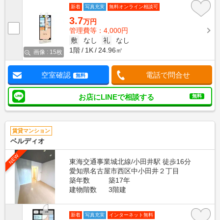
新着
写真充実
無料オンライン相談可
3.7
万円
管理費等：4,000円
敷
なし
礼
なし
1階
1K
24.96㎡
画像 : 15枚
空室確認
電話で問合せ
無料
お店にLINEで相談する
無料
賃貸マンション
ベルディオ
NEW
東海交通事業城北線/小田井駅 徒歩16分
愛知県名古屋市西区中小田井２丁目
築年数
築17年
建物階数
3階建
新着
写真充実
インターネット無料