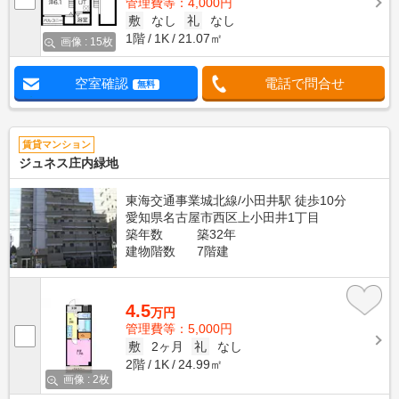
管理費等：4,000円
敷
なし
礼
なし
1階
1K
21.07㎡
画像 : 15枚
空室確認
電話で問合せ
無料
賃貸マンション
ジュネス庄内緑地
東海交通事業城北線/小田井駅 徒歩10分
愛知県名古屋市西区上小田井1丁目
築年数
築32年
建物階数
7階建
4.5
万円
管理費等：5,000円
敷
2ヶ月
礼
なし
2階
1K
24.99㎡
画像 : 2枚