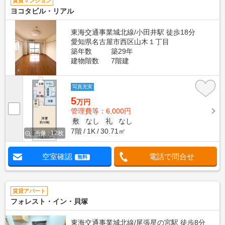
賃貸マンション
ヨコタビル・リアル
東海交通事業城北線/小田井駅 徒歩18分
愛知県名古屋市西区山木１丁目
築年数
築29年
建物階数
7階建
写真充実
5
万円
管理費等：6,000円
敷
なし
礼
なし
7階
1K
30.71㎡
画像 : 12枚
空室確認
電話で問合せ
無料
賃貸アパート
フォレスト・イン・貝塚
東海交通事業城北線/尾張星の宮駅 徒歩8分