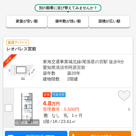
別の順番に並び替えてみませんか？
家賃が安い順
築年数が浅い順
面積が広い順
賃貸アパート
レオパレス宮前
NEW
東海交通事業城北線/尾張星の宮駅 徒歩9分
愛知県清須市阿原宮前
築年数
築20年
建物階数
2階建
新着
写真充実
4.8
万円
管理費等：5,500円
敷
なし
礼
1ヶ月
1階
1K
23.61㎡
画像 : 19枚