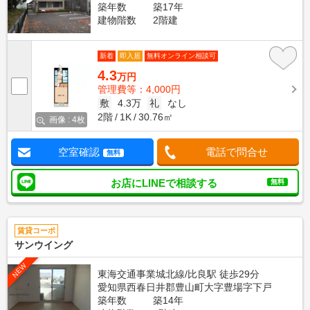
築年数
築17年
建物階数
2階建
新着
即入居
無料オンライン相談可
4.3
万円
管理費等：4,000円
敷
4.3万
礼
なし
2階
1K
30.76㎡
画像 : 4枚
空室確認
電話で問合せ
無料
お店にLINEで相談する
無料
賃貸コーポ
サンウイング
NEW
東海交通事業城北線/比良駅 徒歩29分
愛知県西春日井郡豊山町大字豊場字下戸
築年数
築14年