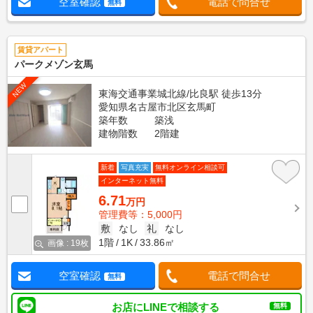
空室確認
電話で問合せ
無料
賃貸アパート
パークメゾン玄馬
NEW
東海交通事業城北線/比良駅 徒歩13分
愛知県名古屋市北区玄馬町
築年数
築浅
建物階数
2階建
新着
写真充実
無料オンライン相談可
インターネット無料
6.71
万円
管理費等：5,000円
敷
なし
礼
なし
1階
1K
33.86㎡
画像 : 19枚
空室確認
電話で問合せ
無料
お店にLINEで相談する
無料