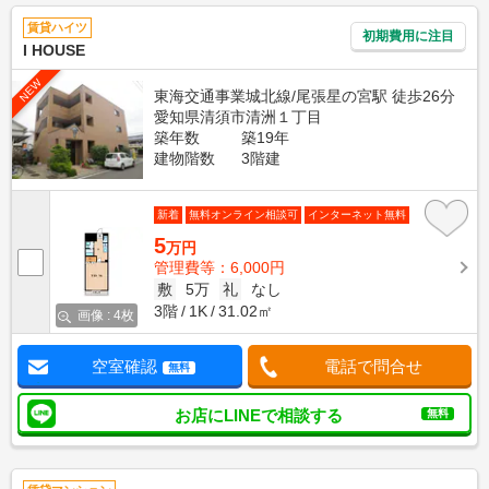
賃貸ハイツ
初期費用に注目
I HOUSE
NEW
東海交通事業城北線/尾張星の宮駅 徒歩26分
愛知県清須市清洲１丁目
築年数
築19年
建物階数
3階建
新着
無料オンライン相談可
インターネット無料
5
万円
管理費等：6,000円
敷
5万
礼
なし
3階
1K
31.02㎡
画像 : 4枚
空室確認
電話で問合せ
無料
お店にLINEで相談する
無料