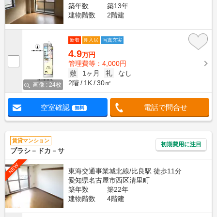
築年数
築13年
建物階数
2階建
新着
即入居
写真充実
4.9
万円
管理費等：4,000円
敷
1ヶ月
礼
なし
2階
1K
30㎡
画像 : 24枚
空室確認
電話で問合せ
無料
賃貸マンション
初期費用に注目
プラシ－ドカ－サ
NEW
東海交通事業城北線/比良駅 徒歩11分
愛知県名古屋市西区清里町
築年数
築22年
建物階数
4階建