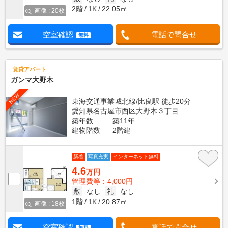
2階
1K
22.05㎡
画像 : 20枚
空室確認
電話で問合せ
無料
賃貸アパート
ガンマ大野木
NEW
東海交通事業城北線/比良駅 徒歩20分
愛知県名古屋市西区大野木３丁目
築年数
築11年
建物階数
2階建
新着
写真充実
インターネット無料
4.6
万円
管理費等：4,000円
敷
なし
礼
なし
1階
1K
20.87㎡
画像 : 18枚
空室確認
電話で問合せ
無料