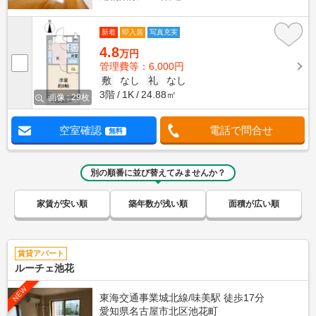
新着
即入居
写真充実
4.8
万円
管理費等：6,000円
敷
なし
礼
なし
3階
1K
24.88㎡
画像 : 29枚
空室確認
電話で問合せ
無料
別の順番に並び替えてみませんか？
家賃が安い順
築年数が浅い順
面積が広い順
賃貸アパート
ルーチェ池花
NEW
東海交通事業城北線/味美駅 徒歩17分
愛知県名古屋市北区池花町