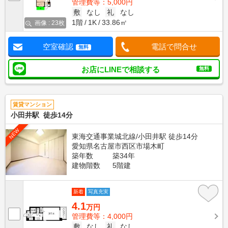
管理費等：5,000円
敷
なし
礼
なし
1階
1K
33.86㎡
画像 : 23枚
空室確認
電話で問合せ
無料
お店にLINEで相談する
無料
賃貸マンション
小田井駅 徒歩14分
NEW
東海交通事業城北線/小田井駅 徒歩14分
愛知県名古屋市西区市場木町
築年数
築34年
建物階数
5階建
新着
写真充実
4.1
万円
管理費等：4,000円
敷
なし
礼
なし