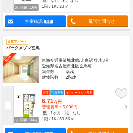
敷
なし
礼
なし
1階
1K
23㎡
画像 : 16枚
空室確認
電話で問合せ
無料
賃貸アパート
パークメゾン玄馬
NEW
東海交通事業城北線/比良駅 徒歩8分
愛知県名古屋市北区玄馬町
築年数
築浅
建物階数
2階建
新着
写真充実
インターネット無料
6.71
万円
管理費等：5,000円
敷
1ヶ月
礼
なし
1階
1K
33.86㎡
画像 : 34枚