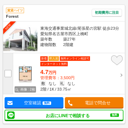
賃貸ハイツ
初期費用に注目
Forest
NEW
東海交通事業城北線/尾張星の宮駅 徒歩23分
愛知県名古屋市西区上橋町
築年数
築27年
建物階数
2階建
新着
即入居
無料オンライン相談可
インターネット無料
4.7
万円
管理費等：3,500円
敷
なし
礼
なし
2階
1K
33.75㎡
画像 : 2枚
空室確認
電話で問合せ
無料
お店にLINEで相談する
無料