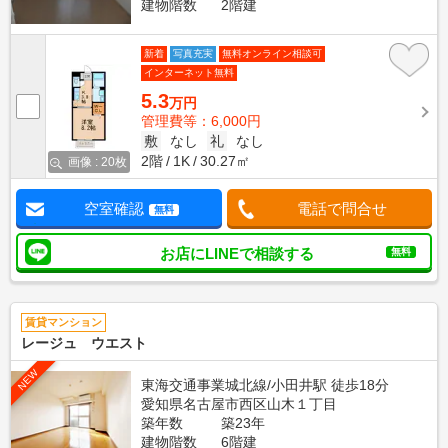
建物階数
2階建
新着
写真充実
無料オンライン相談可
インターネット無料
5.3
万円
管理費等：6,000円
敷
なし
礼
なし
2階
1K
30.27㎡
画像 : 20枚
空室確認
電話で問合せ
無料
お店にLINEで相談する
無料
賃貸マンション
レージュ ウエスト
NEW
東海交通事業城北線/小田井駅 徒歩18分
愛知県名古屋市西区山木１丁目
築年数
築23年
建物階数
6階建