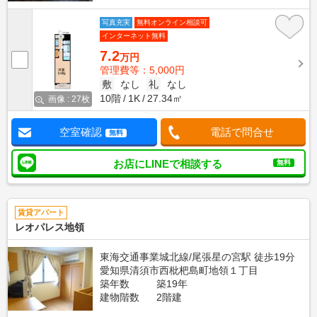
写真充実
無料オンライン相談可
インターネット無料
7.2
万円
管理費等：5,000円
敷
なし
礼
なし
10階
1K
27.34㎡
画像 : 27枚
空室確認
電話で問合せ
無料
お店にLINEで相談する
無料
賃貸アパート
レオパレス地領
東海交通事業城北線/尾張星の宮駅 徒歩19分
愛知県清須市西枇杷島町地領１丁目
築年数
築19年
建物階数
2階建