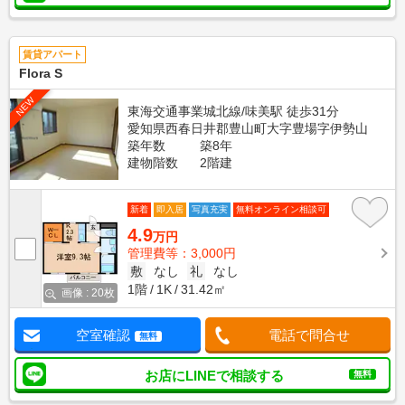
賃貸アパート
Flora S
NEW
東海交通事業城北線/味美駅 徒歩31分
愛知県西春日井郡豊山町大字豊場字伊勢山
築年数
築8年
建物階数
2階建
新着
即入居
写真充実
無料オンライン相談可
4.9
万円
管理費等：3,000円
敷
なし
礼
なし
1階
1K
31.42㎡
画像 : 20枚
空室確認
電話で問合せ
無料
お店にLINEで相談する
無料