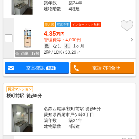
築年数
築24年
建物階数
4階建
即入居
写真充実
インターネット無料
4.35
万円
管理費等：4,000円
敷
なし
礼
1ヶ月
2階
1DK
30.29㎡
画像 : 19枚
空室確認
電話で問合せ
無料
賃貸マンション
桜町前駅 徒歩5分
名鉄西尾線/桜町前駅 徒歩5分
愛知県西尾市戸ケ崎3丁目
築年数
築24年
建物階数
4階建