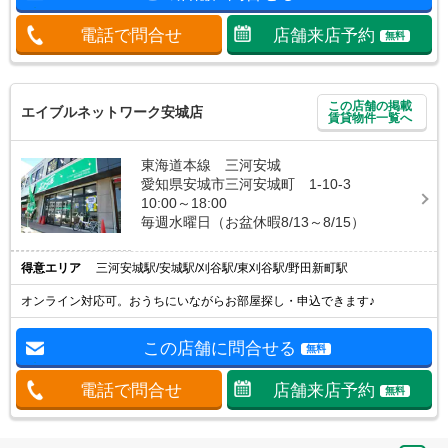
電話で問合せ
店舗来店予約
無料
この店舗の掲載
エイブルネットワーク安城店
賃貸物件一覧へ
東海道本線 三河安城
愛知県安城市三河安城町 1-10-3
10:00～18:00
毎週水曜日（お盆休暇8/13～8/15）
得意エリア
三河安城駅/安城駅/刈谷駅/東刈谷駅/野田新町駅
オンライン対応可。おうちにいながらお部屋探し・申込できます♪
この店舗に問合せる
無料
電話で問合せ
店舗来店予約
無料