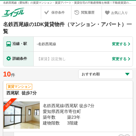
名鉄西尾線（愛知県）の賃貸マンション・賃貸アパート・賃貸住宅の不動産情報を検索！不動産賃貸の物件探しは、お部屋探しのエイブル
保存条件
閲覧履歴
お気に入り
名鉄西尾線の1DK賃貸物件（マンション・アパート）一
覧
沿線・駅
-
名鉄西尾線
変更する
詳細条件
【家賃】設定無し
変更する
10
件
賃貸マンション
西尾駅 徒歩7分
NEW
名鉄西尾線/西尾駅 徒歩7分
愛知県西尾市寄住町
築年数
築23年
建物階数
3階建