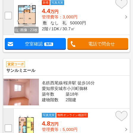
新着
写真充実
4.4
万円
管理費等：3,000円
敷
なし
礼
50000円
2階
1DK
30.7㎡
画像 : 23枚
空室確認
電話で問合せ
無料
賃貸コーポ
サンルミエール
名鉄西尾線/桜井駅 徒歩16分
愛知県安城市小川町御林
築年数
築18年
建物階数
2階建
写真充実
無料オンライン相談可
4.8
万円
管理費等：5,000円