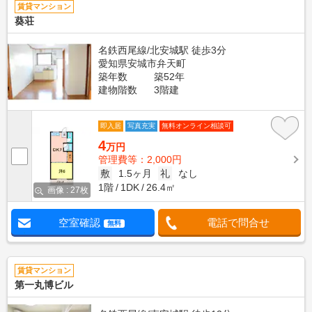
賃貸マンション
葵荘
名鉄西尾線/北安城駅 徒歩3分
愛知県安城市弁天町
築年数
築52年
建物階数
3階建
即入居
写真充実
無料オンライン相談可
4
万円
管理費等：2,000円
敷
1.5ヶ月
礼
なし
1階
1DK
26.4㎡
画像 : 27枚
空室確認
電話で問合せ
無料
賃貸マンション
第一丸博ビル