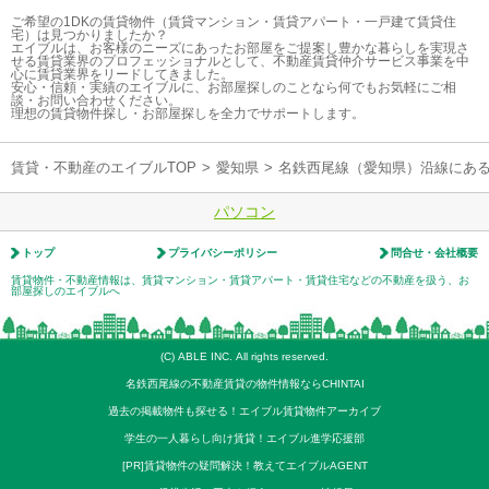
ご希望の1DKの賃貸物件（賃貸マンション・賃貸アパート・一戸建て賃貸住
宅）は見つかりましたか？
エイブルは、お客様のニーズにあったお部屋をご提案し豊かな暮らしを実現さ
せる賃貸業界のプロフェッショナルとして、不動産賃貸仲介サービス事業を中
心に賃貸業界をリードしてきました。
安心・信頼・実績のエイブルに、お部屋探しのことなら何でもお気軽にご相
談・お問い合わせください。
理想の賃貸物件探し・お部屋探しを全力でサポートします。
賃貸・不動産のエイブルTOP
>
愛知県
>
名鉄西尾線（愛知県）沿線にあ
パソコン
トップ
プライバシーポリシー
問合せ・会社概要
賃貸物件・不動産情報は、賃貸マンション・賃貸アパート・賃貸住宅などの不動産を扱う、お
部屋探しのエイブルへ
(C) ABLE INC. All rights reserved.
名鉄西尾線の不動産賃貸の物件情報ならCHINTAI
過去の掲載物件も探せる！エイブル賃貸物件アーカイブ
学生の一人暮らし向け賃貸！エイブル進学応援部
[PR]賃貸物件の疑問解決！教えてエイブルAGENT