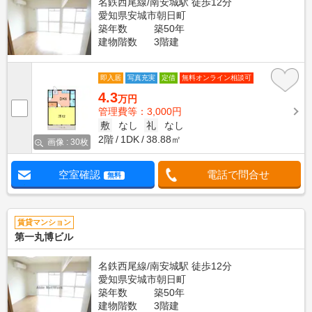
名鉄西尾線/南安城駅 徒歩12分
愛知県安城市朝日町
築年数
築50年
建物階数
3階建
即入居
写真充実
定借
無料オンライン相談可
4.3
万円
管理費等：3,000円
敷
なし
礼
なし
2階
1DK
38.88㎡
画像 : 30枚
空室確認
電話で問合せ
無料
賃貸マンション
第一丸博ビル
名鉄西尾線/南安城駅 徒歩12分
愛知県安城市朝日町
築年数
築50年
建物階数
3階建