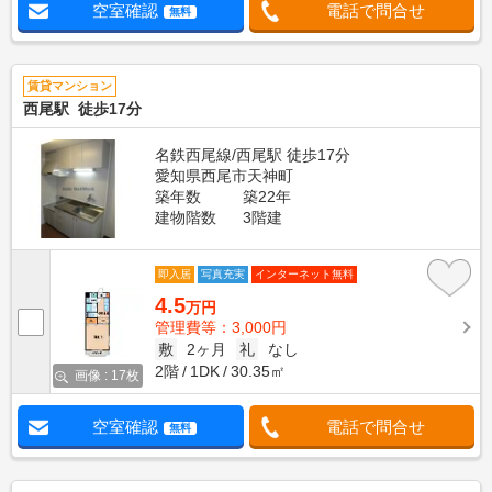
空室確認
電話で問合せ
無料
賃貸マンション
西尾駅 徒歩17分
名鉄西尾線/西尾駅 徒歩17分
愛知県西尾市天神町
築年数
築22年
建物階数
3階建
即入居
写真充実
インターネット無料
4.5
万円
管理費等：3,000円
敷
2ヶ月
礼
なし
2階
1DK
30.35㎡
画像 : 17枚
空室確認
電話で問合せ
無料