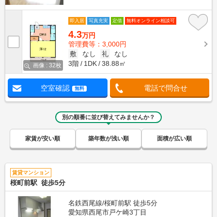
即入居
写真充実
定借
無料オンライン相談可
4.3
万円
管理費等：3,000円
敷
なし
礼
なし
3階
1DK
38.88㎡
画像 : 32枚
空室確認
電話で問合せ
無料
別の順番に並び替えてみませんか？
家賃が安い順
築年数が浅い順
面積が広い順
賃貸マンション
桜町前駅 徒歩5分
名鉄西尾線/桜町前駅 徒歩5分
愛知県西尾市戸ケ崎3丁目