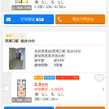
敷
なし
礼
なし
1-2階
1DK
42.58㎡
画像 : 33枚
空室確認
電話で問合せ
無料
賃貸マンション
西尾口駅 徒歩18分
名鉄西尾線/西尾口駅 徒歩18分
愛知県西尾市徳次町
築年数
築34年
建物階数
3階建
即入居
写真充実
インターネット無料
3.9
万円
管理費等：4,000円
敷
なし
礼
なし
3階
1DK
28㎡
画像 : 15枚