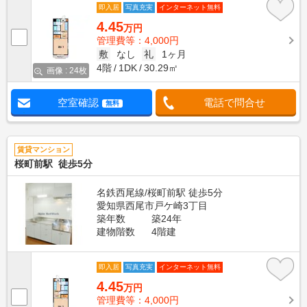
即入居
写真充実
インターネット無料
4.45
万円
管理費等：4,000円
敷
なし
礼
1ヶ月
4階
1DK
30.29㎡
画像 : 24枚
空室確認
電話で問合せ
無料
賃貸マンション
桜町前駅 徒歩5分
名鉄西尾線/桜町前駅 徒歩5分
愛知県西尾市戸ケ崎3丁目
築年数
築24年
建物階数
4階建
即入居
写真充実
インターネット無料
4.45
万円
管理費等：4,000円