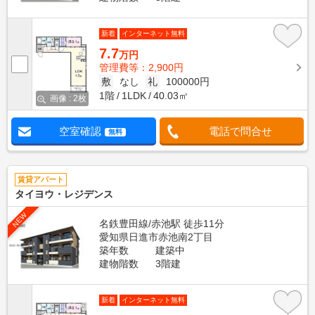
新着
インターネット無料
7.7
万円
管理費等：2,900円
敷
なし
礼
100000円
1階
1LDK
40.03㎡
画像 : 2枚
空室確認
電話で問合せ
無料
賃貸アパート
タイヨウ・レジデンス
NEW
名鉄豊田線/赤池駅 徒歩11分
愛知県日進市赤池南2丁目
築年数
建築中
建物階数
3階建
新着
インターネット無料