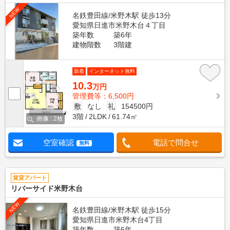
NEW
名鉄豊田線/米野木駅 徒歩13分
愛知県日進市米野木台４丁目
築年数
築6年
建物階数
3階建
新着
インターネット無料
10.3
万円
管理費等：6,500円
敷
なし
礼
154500円
3階
2LDK
61.74㎡
画像 : 2枚
空室確認
電話で問合せ
無料
賃貸アパート
リバーサイド米野木台
NEW
名鉄豊田線/米野木駅 徒歩15分
愛知県日進市米野木台4丁目
築年数
築6年