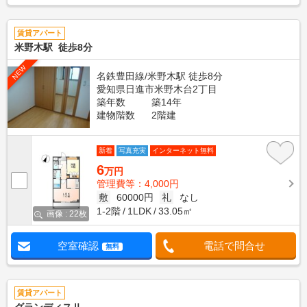
賃貸アパート
米野木駅 徒歩8分
NEW
名鉄豊田線/米野木駅 徒歩8分
愛知県日進市米野木台2丁目
築年数
築14年
建物階数
2階建
新着
写真充実
インターネット無料
6
万円
管理費等：4,000円
敷
60000円
礼
なし
1-2階
1LDK
33.05㎡
画像 : 22枚
空室確認
電話で問合せ
無料
賃貸アパート