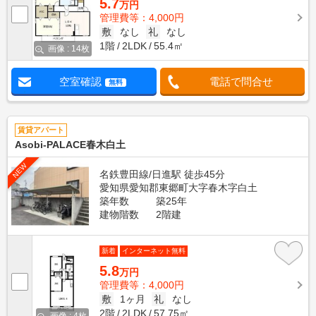
5.7
万円
管理費等：4,000円
敷
なし
礼
なし
1階
2LDK
55.4㎡
画像 : 14枚
空室確認
電話で問合せ
無料
賃貸アパート
Asobi-PALACE春木白土
NEW
名鉄豊田線/日進駅 徒歩45分
愛知県愛知郡東郷町大字春木字白土
築年数
築25年
建物階数
2階建
新着
インターネット無料
5.8
万円
管理費等：4,000円
敷
1ヶ月
礼
なし
2階
2LDK
57.75㎡