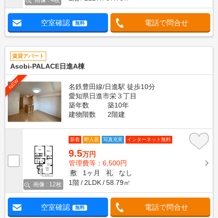
画像 : 4枚
空室確認
電話で問合せ
無料
賃貸アパート
Asobi-PALACE日進A棟
NEW
名鉄豊田線/日進駅 徒歩10分
愛知県日進市栄３丁目
築年数
築10年
建物階数
2階建
新着
即入居
写真充実
インターネット無料
9.5
万円
管理費等：6,500円
敷
1ヶ月
礼
なし
1階
2LDK
58.79㎡
画像 : 12枚
空室確認
電話で問合せ
無料