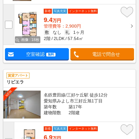
新着
写真充実
インターネット無料
9.4
万円
管理費等：2,900円
敷
なし
礼
1ヶ月
2階
2LDK
57.54㎡
画像 : 18枚
空室確認
電話で問合せ
無料
賃貸アパート
リビエラ
NEW
名鉄豊田線/三好ケ丘駅 徒歩12分
愛知県みよし市三好丘旭1丁目
築年数
築17年
建物階数
2階建
新着
写真充実
インターネット無料
6.9
万円