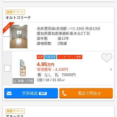
賃貸アパート
オルトコリーナ
NEW
名鉄豊田線/赤池駅 バス:19分:停歩13分
愛知県愛知郡東郷町春木台2丁目
築年数
築12年
建物階数
2階建
新着
写真充実
インターネット無料
4.95
万円
管理費等：4,100円
敷
なし
礼
70000円
1階
1K
31.65㎡
画像 : 17枚
空室確認
電話で問合せ
無料
賃貸アパート
アネックス