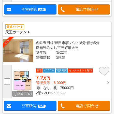
空室確認
電話で問合せ
無料
賃貸アパート
天王ガーデンＡ
NEW
名鉄豊田線/豊田市駅 バス:18分:停歩5分
愛知県みよし市三好町天王
築年数
築22年
建物階数
2階建
新着
パノラマ
写真充実
インターネット無料
7.2
万円
管理費等：6,000円
敷
なし
礼
75000円
2階
2LDK
59.2㎡
画像 : 21枚
空室確認
電話で問合せ
無料