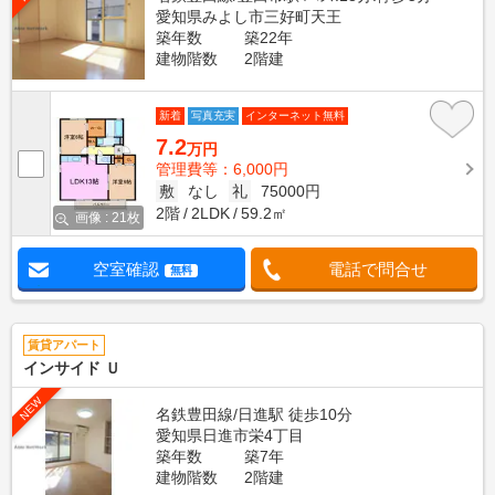
愛知県みよし市三好町天王
築年数
築22年
建物階数
2階建
新着
写真充実
インターネット無料
7.2
万円
管理費等：6,000円
敷
なし
礼
75000円
2階
2LDK
59.2㎡
画像 : 21枚
空室確認
電話で問合せ
無料
賃貸アパート
インサイド Ｕ
NEW
名鉄豊田線/日進駅 徒歩10分
愛知県日進市栄4丁目
築年数
築7年
建物階数
2階建