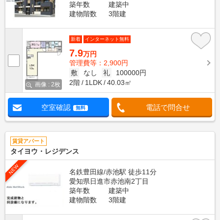
築年数
建築中
建物階数
3階建
新着
インターネット無料
7.9
万円
管理費等：2,900円
敷
なし
礼
100000円
2階
1LDK
40.03㎡
画像 : 2枚
空室確認
電話で問合せ
無料
賃貸アパート
タイヨウ・レジデンス
NEW
名鉄豊田線/赤池駅 徒歩11分
愛知県日進市赤池南2丁目
築年数
建築中
建物階数
3階建