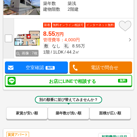
築年数
築浅
建物階数
2階建
新着
無料オンライン相談可
インターネット無料
8.55
万円
管理費等：4,000円
敷
なし
礼
8.55万
1階
1LDK
44.2㎡
画像 : 7枚
空室確認
電話で問合せ
無料
お店にLINEで相談する
無料
別の順番に並び替えてみませんか？
家賃が安い順
築年数が浅い順
面積が広い順
賃貸アパート
初期費用に注目