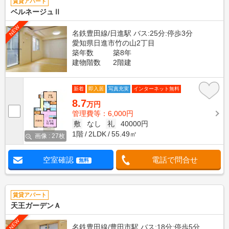
賃貸アパート
ベルネージュⅡ
NEW
名鉄豊田線/日進駅 バス:25分:停歩3分
愛知県日進市竹の山2丁目
築年数
築8年
建物階数
2階建
新着
即入居
写真充実
インターネット無料
8.7
万円
管理費等：6,000円
敷
なし
礼
40000円
1階
2LDK
55.49㎡
画像 : 27枚
空室確認
電話で問合せ
無料
賃貸アパート
天王ガーデンＡ
NEW
名鉄豊田線/豊田市駅 バス:18分:停歩5分