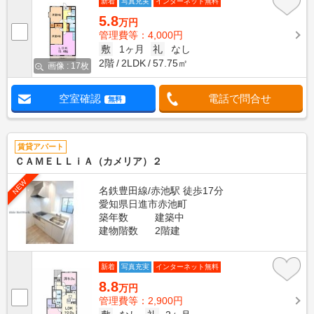
新着
写真充実
インターネット無料
5.8
万円
管理費等：4,000円
敷
1ヶ月
礼
なし
2階
2LDK
57.75㎡
画像 : 17枚
空室確認
電話で問合せ
無料
賃貸アパート
ＣＡＭＥＬＬｉＡ（カメリア）２
NEW
名鉄豊田線/赤池駅 徒歩17分
愛知県日進市赤池町
築年数
建築中
建物階数
2階建
新着
写真充実
インターネット無料
8.8
万円
管理費等：2,900円