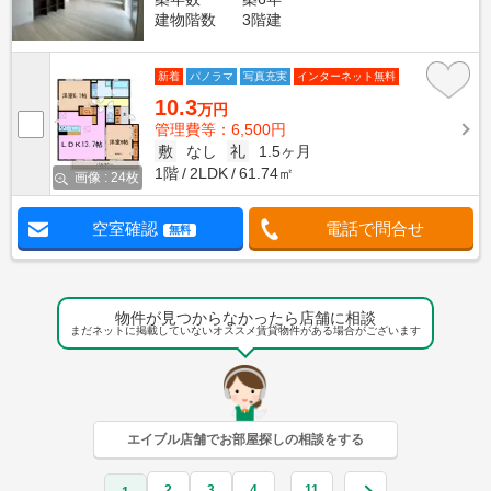
建物階数
3階建
新着
パノラマ
写真充実
インターネット無料
10.3
万円
管理費等：6,500円
敷
なし
礼
1.5ヶ月
1階
2LDK
61.74㎡
画像 : 24枚
空室確認
電話で問合せ
無料
物件が見つからなかったら店舗に相談
まだネットに掲載していないオススメ賃貸物件がある場合がございます
エイブル店舗でお部屋探しの相談をする
2
3
4
11