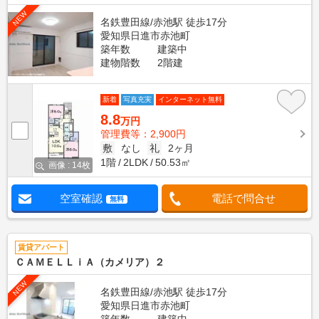
NEW
名鉄豊田線/赤池駅 徒歩17分
愛知県日進市赤池町
築年数
建築中
建物階数
2階建
新着
写真充実
インターネット無料
8.8
万円
管理費等：2,900円
敷
なし
礼
2ヶ月
1階
2LDK
50.53㎡
画像 : 14枚
空室確認
電話で問合せ
無料
賃貸アパート
ＣＡＭＥＬＬｉＡ（カメリア）２
NEW
名鉄豊田線/赤池駅 徒歩17分
愛知県日進市赤池町