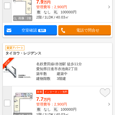
7.9
万円
管理費等：2,900円
敷
なし
礼
100000円
2階
1LDK
40.03㎡
画像 : 2枚
空室確認
電話で問合せ
無料
賃貸アパート
タイヨウ・レジデンス
NEW
名鉄豊田線/赤池駅 徒歩11分
愛知県日進市赤池南2丁目
築年数
建築中
建物階数
3階建
新着
インターネット無料
7.7
万円
管理費等：2,900円
敷
なし
礼
100000円
1階
1LDK
40.03㎡