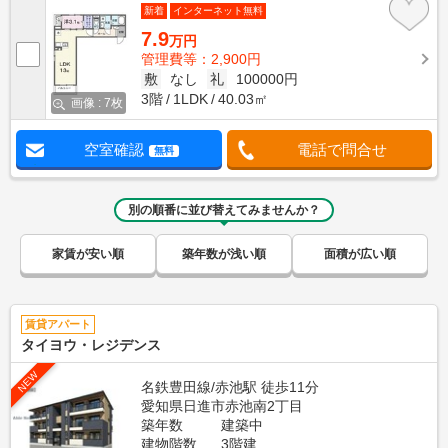
新着
インターネット無料
7.9
万円
管理費等：2,900円
敷
なし
礼
100000円
3階
1LDK
40.03㎡
画像 : 7枚
空室確認
電話で問合せ
無料
別の順番に並び替えてみませんか？
家賃が安い順
築年数が浅い順
面積が広い順
賃貸アパート
タイヨウ・レジデンス
NEW
名鉄豊田線/赤池駅 徒歩11分
愛知県日進市赤池南2丁目
築年数
建築中
建物階数
3階建