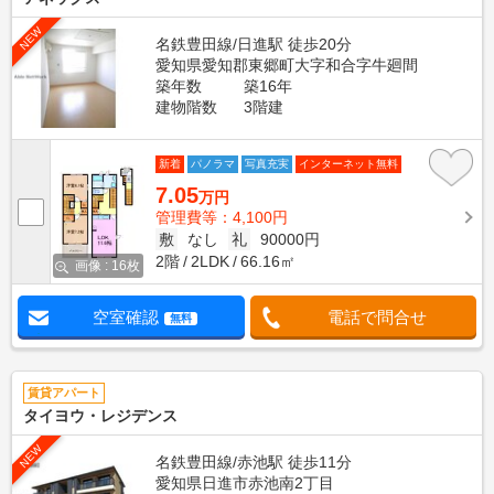
NEW
名鉄豊田線/日進駅 徒歩20分
愛知県愛知郡東郷町大字和合字牛廻間
築年数
築16年
建物階数
3階建
新着
パノラマ
写真充実
インターネット無料
7.05
万円
管理費等：4,100円
敷
なし
礼
90000円
2階
2LDK
66.16㎡
画像 : 16枚
空室確認
電話で問合せ
無料
賃貸アパート
タイヨウ・レジデンス
NEW
名鉄豊田線/赤池駅 徒歩11分
愛知県日進市赤池南2丁目