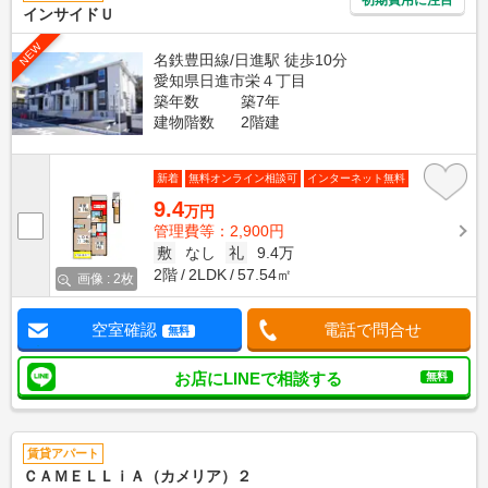
インサイドＵ
NEW
名鉄豊田線/日進駅 徒歩10分
愛知県日進市栄４丁目
築年数
築7年
建物階数
2階建
新着
無料オンライン相談可
インターネット無料
9.4
万円
管理費等：2,900円
敷
なし
礼
9.4万
2階
2LDK
57.54㎡
画像 : 2枚
空室確認
電話で問合せ
無料
お店にLINEで相談する
無料
賃貸アパート
ＣＡＭＥＬＬｉＡ（カメリア）２