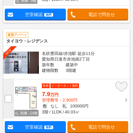
画像 : 9枚
空室確認
電話で問合せ
無料
賃貸アパート
タイヨウ・レジデンス
NEW
名鉄豊田線/赤池駅 徒歩11分
愛知県日進市赤池南2丁目
築年数
建築中
建物階数
3階建
新着
インターネット無料
7.9
万円
管理費等：2,900円
敷
なし
礼
100000円
3階
1LDK
40.03㎡
画像 : 14枚
空室確認
電話で問合せ
無料