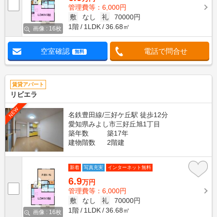
管理費等：6,000円
敷
なし
礼
70000円
1階
1LDK
36.68㎡
画像 : 16枚
空室確認
電話で問合せ
無料
賃貸アパート
リビエラ
NEW
名鉄豊田線/三好ケ丘駅 徒歩12分
愛知県みよし市三好丘旭1丁目
築年数
築17年
建物階数
2階建
新着
写真充実
インターネット無料
6.9
万円
管理費等：6,000円
敷
なし
礼
70000円
1階
1LDK
36.68㎡
画像 : 16枚