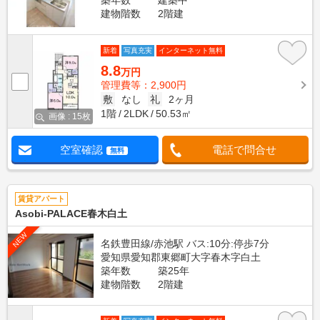
築年数
建築中
建物階数
2階建
新着
写真充実
インターネット無料
8.8
万円
管理費等：2,900円
敷
なし
礼
2ヶ月
1階
2LDK
50.53㎡
画像 : 15枚
空室確認
電話で問合せ
無料
賃貸アパート
Asobi-PALACE春木白土
NEW
名鉄豊田線/赤池駅 バス:10分:停歩7分
愛知県愛知郡東郷町大字春木字白土
築年数
築25年
建物階数
2階建