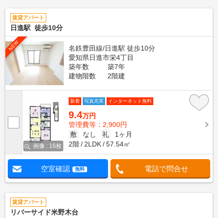
賃貸アパート
日進駅 徒歩10分
NEW
名鉄豊田線/日進駅 徒歩10分
愛知県日進市栄4丁目
築年数
築7年
建物階数
2階建
新着
写真充実
インターネット無料
9.4
万円
管理費等：2,900円
敷
なし
礼
1ヶ月
2階
2LDK
57.54㎡
画像 : 16枚
空室確認
電話で問合せ
無料
賃貸アパート
リバーサイド米野木台