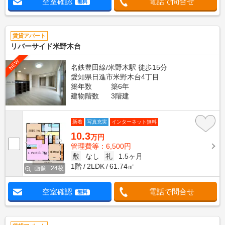
空室確認
電話で問合せ
無料
賃貸アパート
リバーサイド米野木台
NEW
名鉄豊田線/米野木駅 徒歩15分
愛知県日進市米野木台4丁目
築年数
築6年
建物階数
3階建
新着
写真充実
インターネット無料
10.3
万円
管理費等：6,500円
敷
なし
礼
1.5ヶ月
1階
2LDK
61.74㎡
画像 : 24枚
空室確認
電話で問合せ
無料