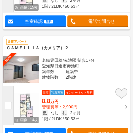
敷
なし
礼
2ヶ月
1階
2LDK
50.53㎡
画像 : 15枚
空室確認
電話で問合せ
無料
賃貸アパート
ＣＡＭＥＬＬｉＡ（カメリア）２
NEW
名鉄豊田線/赤池駅 徒歩17分
愛知県日進市赤池町
築年数
建築中
建物階数
2階建
新着
写真充実
インターネット無料
8.8
万円
管理費等：2,900円
敷
なし
礼
2ヶ月
1階
2LDK
50.53㎡
画像 : 14枚