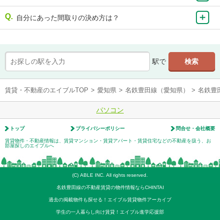
自分にあった間取りの決め方は？
駅で
賃貸・不動産のエイブルTOP
>
愛知県
>
名鉄豊田線（愛知県）
>
名鉄豊
パソコン
トップ
プライバシーポリシー
問合せ・会社概要
賃貸物件・不動産情報は、賃貸マンション・賃貸アパート・賃貸住宅などの不動産を扱う、お
部屋探しのエイブルへ
(C) ABLE INC. All rights reserved.
名鉄豊田線の不動産賃貸の物件情報ならCHINTAI
過去の掲載物件も探せる！エイブル賃貸物件アーカイブ
学生の一人暮らし向け賃貸！エイブル進学応援部