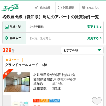
保存条件
閲覧履歴
お気に入り
名鉄豊田線（愛知県）周辺のアパートの賃貸物件一覧
沿線・駅
-
名鉄豊田線
変更する
詳細条件
【家賃】設定無し
変更する
328
件
賃貸アパート
グランドゥールスード A棟
NEW
名鉄豊田線/赤池駅 徒歩41分
愛知県愛知郡東郷町大字春木
築年数
築26年
建物階数
2階建
新着
即入居
写真充実