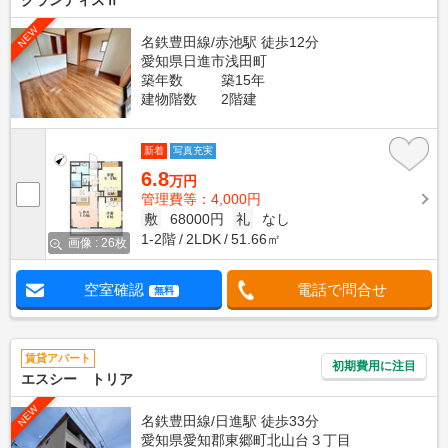
グランディスⅡ
NEW
名鉄豊田線/赤池駅 徒歩12分
愛知県日進市浅田町
築年数
築15年
建物階数
2階建
新着
写真充実
6.8
万円
管理費等：4,000円
敷
68000円
礼
なし
1-2階
2LDK
51.66㎡
画像 : 26枚
空室確認
電話で問合せ
無料
賃貸アパート
初期費用に注目
エスシー トリア
NEW
名鉄豊田線/日進駅 徒歩33分
愛知県愛知郡東郷町北山台３丁目