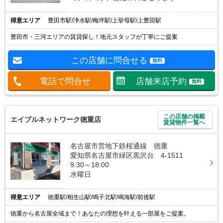
得意エリア
豊田市駅/浄水駅/梅坪駅/上挙母駅/上豊田駅
豊田市・三河エリアの賃貸探し！地元スタッフが丁寧にご提案
この店舗に問合せる
無料
電話で問合せ
店舗来店予約
無料
この店舗の掲載
エイブルネットワーク徳重店
賃貸物件一覧へ
名古屋市営地下鉄桜通線 徳重
愛知県名古屋市緑区黒沢台 4-1511
9:30～18:00
水曜日
得意エリア
徳重駅/相生山駅/鳴子北駅/鳴海駅/前後駅
徳重から名古屋全域まで！あなたの理想を叶える一部屋をご提案。