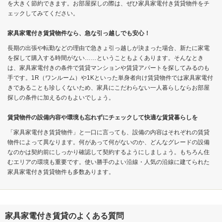
を大きく節約できます。お部屋探しの際は、ぜひ家具家電付き賃貸物件をチ
ェックしてみてください。
家具家電付き賃貸物件なら、急な引っ越しでも安心！
長期の出張や転勤などの理由で急きょ引っ越しが決まった場合、新たに家電
を探して購入する時間がない……ということもよくあります。そんなとき
は、家具家電付きの条件で賃貸マンションや賃貸アパートを探してみるのも
手です。1R（ワンルーム）や1Kといった単身者向け賃貸物件では家具家電付
きであることも珍しくないため、家具にこだわらない一人暮らしならお部屋
探しの条件に加えるのもよいでしょう。
賃貸物件の設備内容や環境も忘れずにチェックして快適な賃貸暮らしを
「家具家電付き賃貸物件」と一口に言っても、設備の内容はそれぞれの賃貸
物件によって異なります。何があって何がないのか、どんなグレードの設備
なのかは契約前にしっかり確認して契約するようにしましょう。もちろん住
むエリアの環境も重要です。使い勝手のよい沿線・人気の沿線に建てられた
家具家電付き賃貸物件も多数あります。
家具家電付き賃貸のよくある質問