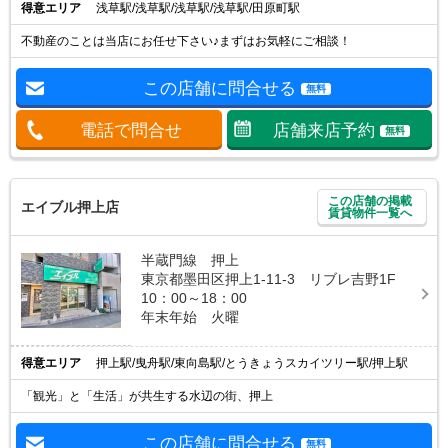
得意エリア
浅草駅/浅草駅/浅草駅/浅草駅/田原町駅
不動産のことは当店にお任せ下さい♪まずはお気軽にご相談！
この店舗に問合せる
無料
電話で問合せ
店舗来店予約
無料
この店舗の掲載
エイブル押上店
賃貸物件一覧へ
半蔵門線 押上
東京都墨田区押上1-11-3 リブレ吉野1F
10：00～18：00
年末年始 火曜
得意エリア
押上駅/曳舟駅/東向島駅/とうきょうスカイツリー駅/押上駅
「観光」と「生活」が共生する水辺の街、押上
この店舗に問合せる
無料