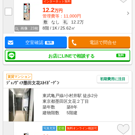
インターネット無料
12.2
万円
管理費等：11,000円
敷
なし
礼
12.2万
8階
1K
25.62㎡
画像 : 23枚
空室確認
電話で問合せ
無料
お店にLINEで相談する
無料
賃貸マンション
初期費用に注目
ｼﾞｪﾉｳﾞｨｱ墨田文花ｽｶｲｶﾞｰﾃﾞﾝ
東武亀戸線/小村井駅 徒歩2分
東京都墨田区文花２丁目
築年数
築8年
建物階数
5階建
写真充実
定借
無料オンライン相談可