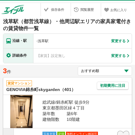
保存条件
閲覧履歴
お気に入り
浅草駅（都営浅草線）・他周辺駅エリアの家具家電付き
の賃貸物件一覧
沿線・駅
-
浅草駅
変更する
詳細条件
【家賃】設定無し
変更する
3
件
賃貸マンション
初期費用に注目
GENOVIA錦糸町skygarden（401）
総武線/錦糸町駅 徒歩9分
東京都墨田区緑４丁目
築年数
築6年
建物階数
10階建
写真充実
定借
無料オンライン相談可