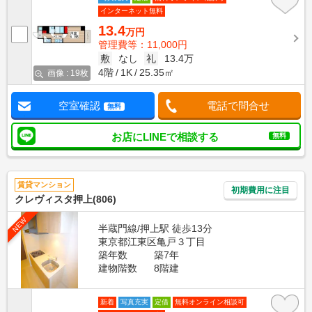
インターネット無料
13.4
万円
管理費等：11,000円
敷
なし
礼
13.4万
4階
1K
25.35㎡
画像 : 19枚
空室確認
電話で問合せ
無料
お店にLINEで相談する
無料
賃貸マンション
初期費用に注目
クレヴィスタ押上(806)
NEW
半蔵門線/押上駅 徒歩13分
東京都江東区亀戸３丁目
築年数
築7年
建物階数
8階建
新着
写真充実
定借
無料オンライン相談可