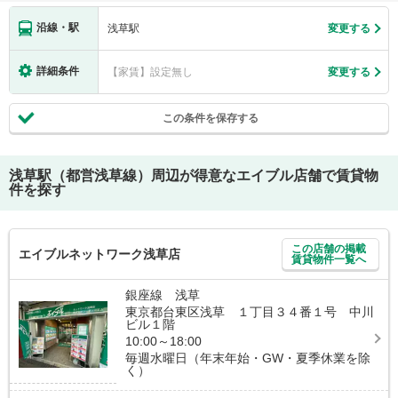
沿線・駅
浅草駅
変更する
詳細条件
【家賃】設定無し
変更する
この条件を保存する
浅草駅（都営浅草線）
周辺が得意なエイブル店舗で賃貸物
件を探す
この店舗の掲載
エイブルネットワーク浅草店
賃貸物件一覧へ
銀座線 浅草
東京都台東区浅草 １丁目３４番１号 中川
ビル１階
10:00～18:00
毎週水曜日（年末年始・GW・夏季休業を除
く）