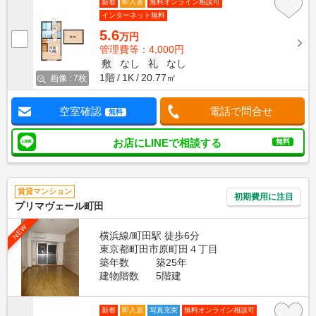
新着
即入居
無料オンライン相談可
インターネット無料
5.6
万円
管理費等：4,000円
敷
なし
礼
なし
1階
1K
20.77㎡
画像 : 7枚
空室確認
電話で問合せ
無料
お店にLINEで相談する
無料
賃貸マンション
初期費用に注目
プリマヴェール町田
NEW
横浜線/町田駅 徒歩6分
東京都町田市原町田４丁目
築年数
築25年
建物階数
5階建
新着
即入居
写真充実
無料オンライン相談可