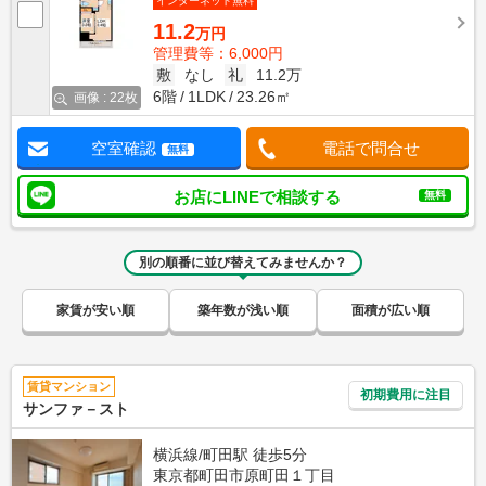
インターネット無料
11.2
万円
管理費等：6,000円
敷
なし
礼
11.2万
6階
1LDK
23.26㎡
画像 : 22枚
空室確認
電話で問合せ
無料
お店にLINEで相談する
無料
別の順番に並び替えてみませんか？
家賃が安い順
築年数が浅い順
面積が広い順
賃貸マンション
初期費用に注目
サンファ－スト
横浜線/町田駅 徒歩5分
東京都町田市原町田１丁目