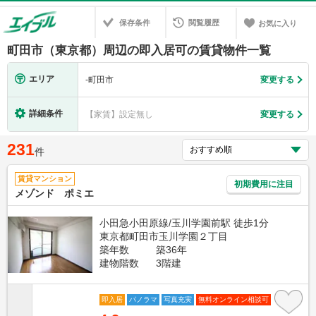
保存条件
閲覧履歴
お気に入り
町田市（東京都）周辺の即入居可の賃貸物件一覧
エリア
-
町田市
変更する
詳細条件
【家賃】設定無し
変更する
231
件
賃貸マンション
初期費用に注目
メゾンド ポミエ
小田急小田原線/玉川学園前駅 徒歩1分
東京都町田市玉川学園２丁目
築年数
築36年
建物階数
3階建
即入居
パノラマ
写真充実
無料オンライン相談可