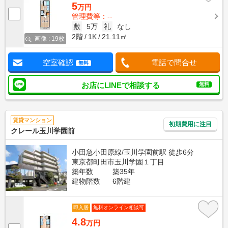
5
万円
管理費等：--
敷
5万
礼
なし
2階
1K
21.11㎡
画像 : 19枚
空室確認
電話で問合せ
無料
お店にLINEで相談する
無料
賃貸マンション
初期費用に注目
クレール玉川学園前
小田急小田原線/玉川学園前駅 徒歩6分
東京都町田市玉川学園１丁目
築年数
築35年
建物階数
6階建
即入居
無料オンライン相談可
4.8
万円