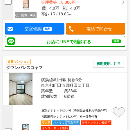
管理費等：5,000円
敷
4.8万
礼
4.8万
3階
1R
18.85㎡
画像 : 4枚
空室確認
電話で問合せ
無料
お店にLINEで相談する
無料
賃貸マンション
初期費用に注目
タウンパレスコヤマ
横浜線/町田駅 徒歩6分
東京都町田市原町田２丁目
築年数
築38年
建物階数
6階建
家賃クレジット払い可（※保証会社利用等条件有）
初期費用クレジット払い可（※一部条件有）
即入居
パノラマ
写真充実
無料オンライン相談可
インターネット無料