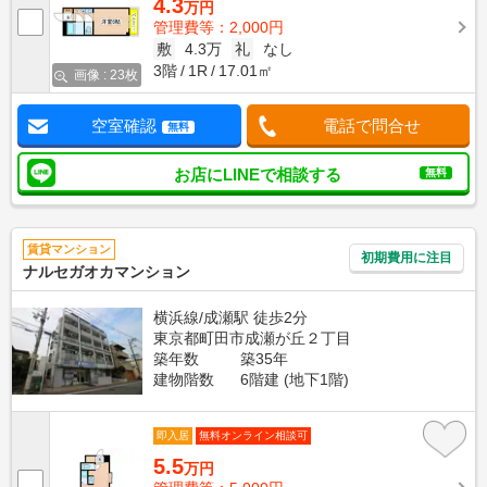
4.3
万円
管理費等：2,000円
敷
4.3万
礼
なし
3階
1R
17.01㎡
画像 : 23枚
空室確認
電話で問合せ
無料
お店にLINEで相談する
無料
賃貸マンション
初期費用に注目
ナルセガオカマンション
横浜線/成瀬駅 徒歩2分
東京都町田市成瀬が丘２丁目
築年数
築35年
建物階数
6階建 (地下1階)
即入居
無料オンライン相談可
5.5
万円