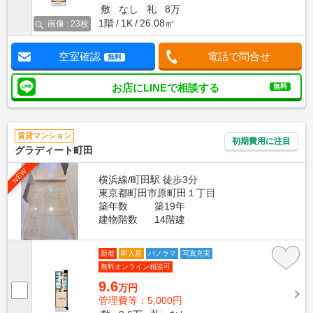
敷
なし
礼
8万
1階
1K
26.08㎡
画像 : 23枚
空室確認
電話で問合せ
無料
お店にLINEで相談する
無料
賃貸マンション
初期費用に注目
グラディート町田
NEW
横浜線/町田駅 徒歩3分
東京都町田市原町田１丁目
築年数
築19年
建物階数
14階建
新着
即入居
パノラマ
写真充実
無料オンライン相談可
9.6
万円
管理費等：5,000円