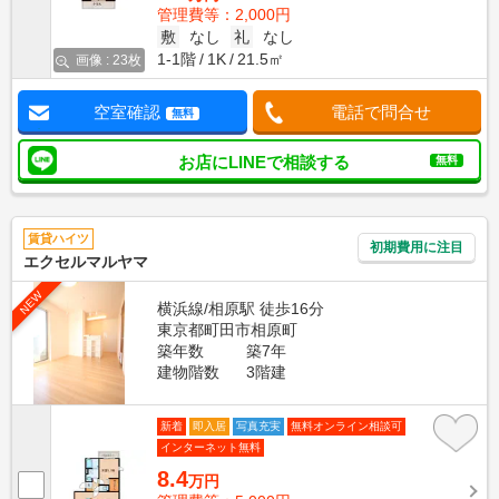
管理費等：2,000円
敷
なし
礼
なし
1-1階
1K
21.5㎡
画像 : 23枚
空室確認
電話で問合せ
無料
お店にLINEで相談する
無料
賃貸ハイツ
初期費用に注目
エクセルマルヤマ
NEW
横浜線/相原駅 徒歩16分
東京都町田市相原町
築年数
築7年
建物階数
3階建
新着
即入居
写真充実
無料オンライン相談可
インターネット無料
8.4
万円