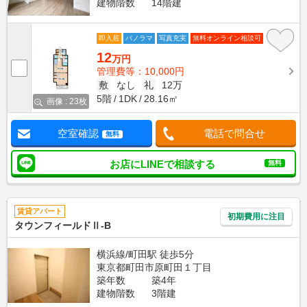
建物階数
14階建
即入居
パノラマ
写真充実
無料オンライン相談可
12
万円
管理費等：10,000円
敷
なし
礼
12万
5階
1DK
28.16㎡
画像 : 23枚
空室確認
電話で問合せ
無料
お店にLINEで相談する
無料
賃貸アパート
初期費用に注目
タウンフィールドⅡ-B
横浜線/町田駅 徒歩5分
東京都町田市原町田１丁目
築年数
築4年
建物階数
3階建