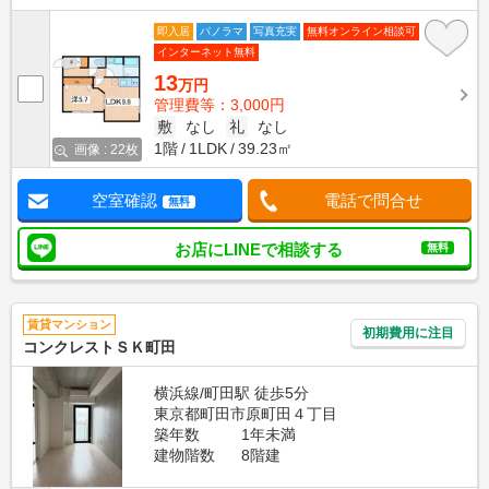
即入居
パノラマ
写真充実
無料オンライン相談可
インターネット無料
13
万円
管理費等：3,000円
敷
なし
礼
なし
1階
1LDK
39.23㎡
画像 : 22枚
空室確認
電話で問合せ
無料
お店にLINEで相談する
無料
賃貸マンション
初期費用に注目
コンクレストＳＫ町田
横浜線/町田駅 徒歩5分
東京都町田市原町田４丁目
築年数
1年未満
建物階数
8階建