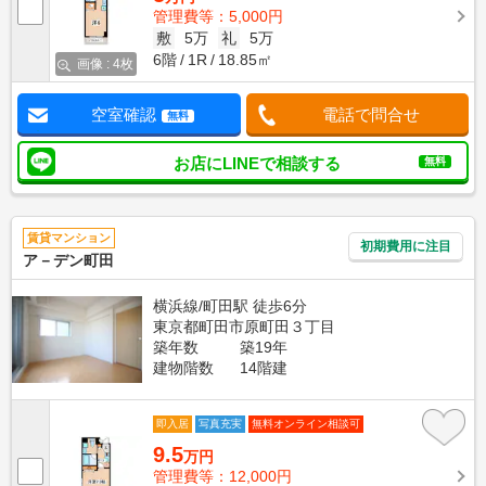
管理費等：5,000円
敷
5万
礼
5万
6階
1R
18.85㎡
画像 : 4枚
空室確認
電話で問合せ
無料
お店にLINEで相談する
無料
賃貸マンション
初期費用に注目
ア－デン町田
横浜線/町田駅 徒歩6分
東京都町田市原町田３丁目
築年数
築19年
建物階数
14階建
即入居
写真充実
無料オンライン相談可
9.5
万円
管理費等：12,000円