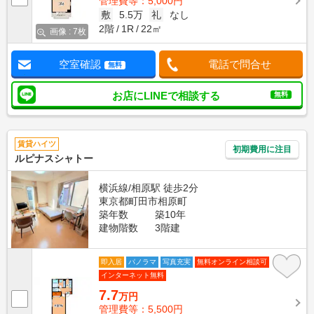
管理費等：5,000円
敷
5.5万
礼
なし
2階
1R
22㎡
画像 : 7枚
空室確認
電話で問合せ
無料
お店にLINEで相談する
無料
賃貸ハイツ
初期費用に注目
ルピナスシャトー
横浜線/相原駅 徒歩2分
東京都町田市相原町
築年数
築10年
建物階数
3階建
即入居
パノラマ
写真充実
無料オンライン相談可
インターネット無料
7.7
万円
管理費等：5,500円