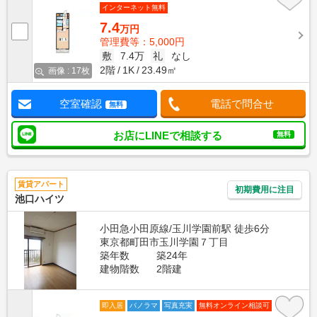
インターネット無料
7.4
万円
管理費等：5,000円
敷
7.4万
礼
なし
2階
1K
23.49㎡
画像 : 17枚
空室確認
電話で問合せ
無料
お店にLINEで相談する
無料
賃貸アパート
初期費用に注目
池口ハイツ
小田急小田原線/玉川学園前駅 徒歩6分
東京都町田市玉川学園７丁目
築年数
築24年
建物階数
2階建
即入居
パノラマ
写真充実
無料オンライン相談可