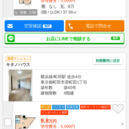
管理費等：5,000円
敷
なし
礼
8万
3階
1LDK
37.56㎡
画像 : 23枚
空室確認
電話で問合せ
無料
お店にLINEで相談する
無料
賃貸マンション
初期費用に注目
キタノハウス
横浜線/町田駅 徒歩4分
東京都町田市原町田1丁目
築年数
築40年
建物階数
4階建
即入居
パノラマ
写真充実
無料オンライン相談可
インターネット無料
9.8
万円
管理費等：5,000円