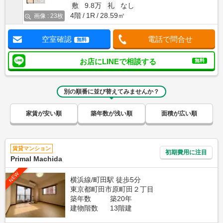
敷
9.8万
礼
なし
4階
1R
28.59㎡
画像 : 23枚
空室確認
電話で問合せ
無料
お店にLINEで相談する
無料
別の順番に並び替えてみませんか？
家賃が安い順
築年数が浅い順
面積が広い順
賃貸マンション
初期費用に注目
Primal Machida
NEW
横浜線/町田駅 徒歩5分
東京都町田市原町田２丁目
築年数
築20年
建物階数
13階建