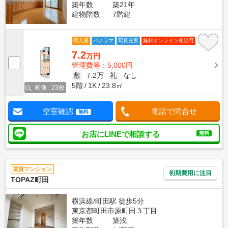
築年数
築21年
建物階数
7階建
即入居
パノラマ
写真充実
無料オンライン相談可
7.2
万円
管理費等：5,000円
敷
7.2万
礼
なし
5階
1K
23.8㎡
画像 : 23枚
空室確認
電話で問合せ
無料
お店にLINEで相談する
無料
賃貸マンション
初期費用に注目
TOPAZ町田
横浜線/町田駅 徒歩5分
東京都町田市原町田３丁目
築年数
築浅