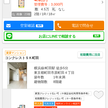
万円
管理費等：3,000円
敷
4.5万
礼
なし
2階
1R
18㎡
画像 : 23枚
空室確認
電話で問合せ
無料
お店にLINEで相談する
無料
賃貸マンション
初期費用に注目
コンクレストＳＫ町田
横浜線/町田駅 徒歩5分
東京都町田市原町田４丁目
築年数
1年未満
建物階数
8階建
家賃クレジット払い可（※保証会社利用等条件有）
初期費用クレジット払い可（※一部条件有）
即入居
写真充実
無料オンライン相談可