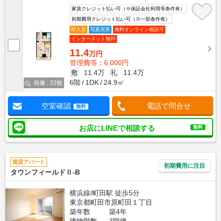
家賃クレジット払い可（※保証会社利用等条件有）
初期費用クレジット払い可（※一部条件有）
即入居
写真充実
無料オンライン相談可
インターネット無料
11.4
万円
管理費等：6,000円
敷
11.4万
礼
11.4万
6階
1DK
24.9㎡
画像 : 22枚
空室確認
電話で問合せ
無料
お店にLINEで相談する
無料
賃貸アパート
初期費用に注目
タウンフィールドⅡ-B
横浜線/町田駅 徒歩5分
東京都町田市原町田１丁目
築年数
築4年