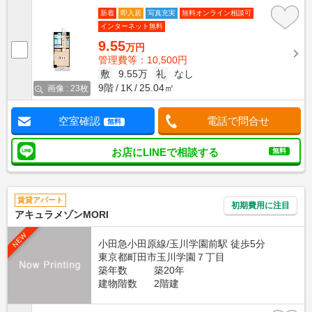
新着
即入居
写真充実
無料オンライン相談可
インターネット無料
9.55
万円
管理費等：10,500円
敷
9.55万
礼
なし
9階
1K
25.04㎡
画像 : 23枚
空室確認
電話で問合せ
無料
お店にLINEで相談する
無料
賃貸アパート
初期費用に注目
アキュラメゾンMORI
NEW
小田急小田原線/玉川学園前駅 徒歩5分
東京都町田市玉川学園７丁目
築年数
築20年
建物階数
2階建