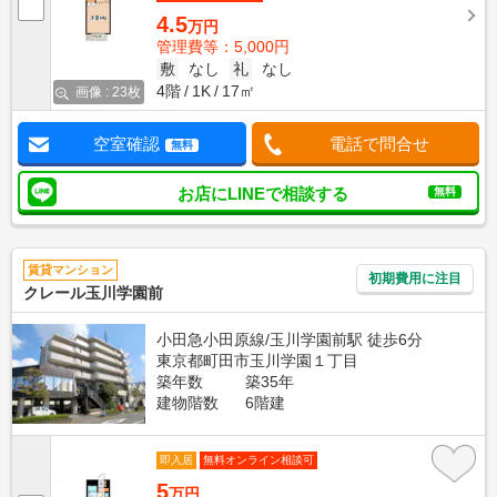
4.5
万円
管理費等：5,000円
敷
なし
礼
なし
4階
1K
17㎡
画像 : 23枚
空室確認
電話で問合せ
無料
お店にLINEで相談する
無料
賃貸マンション
初期費用に注目
クレール玉川学園前
小田急小田原線/玉川学園前駅 徒歩6分
東京都町田市玉川学園１丁目
築年数
築35年
建物階数
6階建
即入居
無料オンライン相談可
5
万円