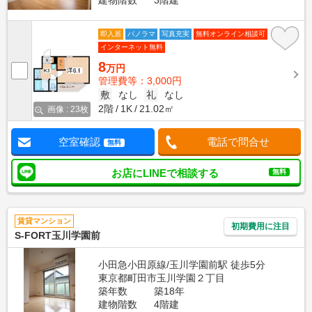
建物階数
3階建
即入居
パノラマ
写真充実
無料オンライン相談可
インターネット無料
8
万円
管理費等：3,000円
敷
なし
礼
なし
2階
1K
21.02㎡
画像 : 23枚
空室確認
電話で問合せ
無料
お店にLINEで相談する
無料
賃貸マンション
初期費用に注目
S-FORT玉川学園前
小田急小田原線/玉川学園前駅 徒歩5分
東京都町田市玉川学園２丁目
築年数
築18年
建物階数
4階建