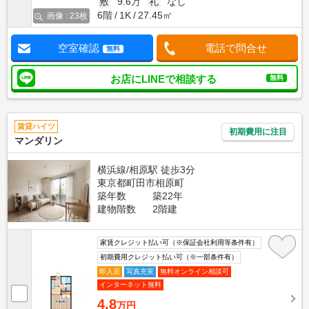
敷
9.6万
礼
なし
6階
1K
27.45㎡
画像 : 23枚
空室確認
電話で問合せ
無料
お店にLINEで相談する
無料
賃貸ハイツ
初期費用に注目
マンダリン
横浜線/相原駅 徒歩3分
東京都町田市相原町
築年数
築22年
建物階数
2階建
家賃クレジット払い可（※保証会社利用等条件有）
初期費用クレジット払い可（※一部条件有）
即入居
写真充実
無料オンライン相談可
インターネット無料
4.8
万円