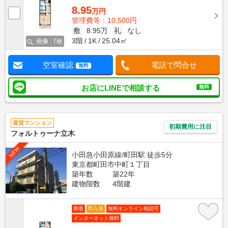
8.95
万円
管理費等：10,500円
敷
8.95万
礼
なし
3階
1K
25.04㎡
画像 : 7枚
空室確認
電話で問合せ
無料
お店にLINEで相談する
無料
賃貸マンション
初期費用に注目
フォルトゥーナ立木
NEW
小田急小田原線/町田駅 徒歩5分
東京都町田市中町１丁目
築年数
築22年
建物階数
4階建
新着
即入居
無料オンライン相談可
インターネット無料