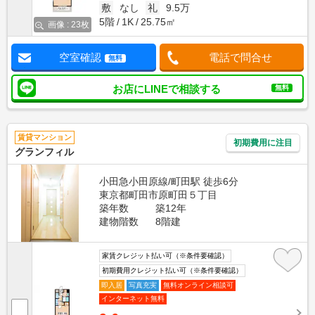
敷
なし
礼
9.5万
5階
1K
25.75㎡
画像 : 23枚
空室確認
電話で問合せ
無料
お店にLINEで相談する
無料
賃貸マンション
初期費用に注目
グランフィル
小田急小田原線/町田駅 徒歩6分
東京都町田市原町田５丁目
築年数
築12年
建物階数
8階建
家賃クレジット払い可（※条件要確認）
初期費用クレジット払い可（※条件要確認）
即入居
写真充実
無料オンライン相談可
インターネット無料