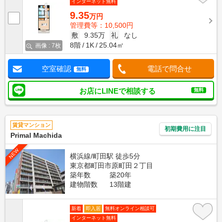
インターネット無料
9.35
万円
管理費等：10,500円
敷
9.35万
礼
なし
8階
1K
25.04㎡
画像 : 7枚
空室確認
電話で問合せ
無料
お店にLINEで相談する
無料
賃貸マンション
初期費用に注目
Primal Machida
NEW
横浜線/町田駅 徒歩5分
東京都町田市原町田２丁目
築年数
築20年
建物階数
13階建
新着
即入居
無料オンライン相談可
インターネット無料