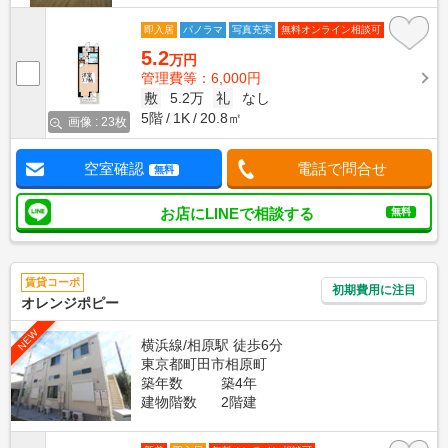
即入居
パノラマ
写真充実
無料オンライン相談可
5.2
万円
管理費等：6,000円
敷
5.2万
礼
なし
5階
1K
20.8㎡
画像 : 23枚
空室確認
電話で問合せ
無料
お店にLINEで相談する
無料
賃貸コーポ
初期費用に注目
オレンジポピー
NEW
横浜線/相原駅 徒歩6分
東京都町田市相原町
築年数
築4年
建物階数
2階建