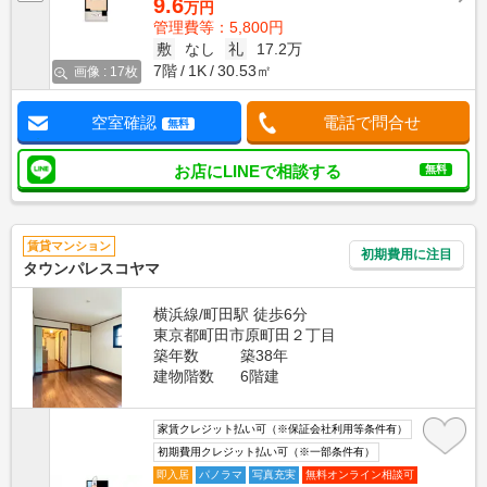
9.6
万円
管理費等：5,800円
敷
なし
礼
17.2万
7階
1K
30.53㎡
画像 : 17枚
空室確認
電話で問合せ
無料
お店にLINEで相談する
無料
賃貸マンション
初期費用に注目
タウンパレスコヤマ
横浜線/町田駅 徒歩6分
東京都町田市原町田２丁目
築年数
築38年
建物階数
6階建
家賃クレジット払い可（※保証会社利用等条件有）
初期費用クレジット払い可（※一部条件有）
即入居
パノラマ
写真充実
無料オンライン相談可