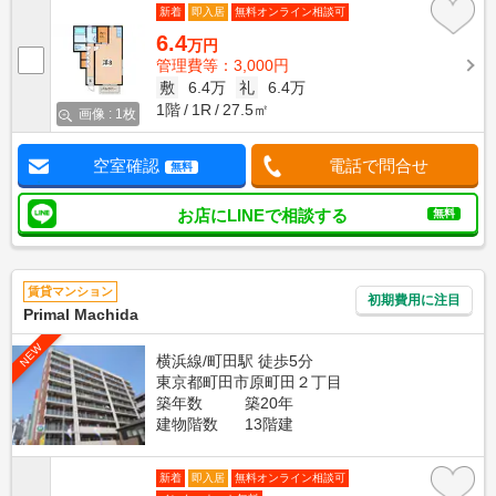
新着
即入居
無料オンライン相談可
6.4
万円
管理費等：3,000円
敷
6.4万
礼
6.4万
1階
1R
27.5㎡
画像 : 1枚
空室確認
電話で問合せ
無料
お店にLINEで相談する
無料
賃貸マンション
初期費用に注目
Primal Machida
NEW
横浜線/町田駅 徒歩5分
東京都町田市原町田２丁目
築年数
築20年
建物階数
13階建
新着
即入居
無料オンライン相談可