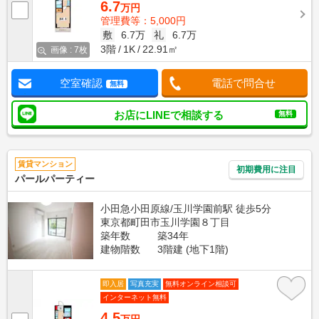
6.7
万円
管理費等：5,000円
敷
6.7万
礼
6.7万
3階
1K
22.91㎡
画像 : 7枚
空室確認
電話で問合せ
無料
お店にLINEで相談する
無料
賃貸マンション
初期費用に注目
パールパーティー
小田急小田原線/玉川学園前駅 徒歩5分
東京都町田市玉川学園８丁目
築年数
築34年
建物階数
3階建 (地下1階)
即入居
写真充実
無料オンライン相談可
インターネット無料
4.5