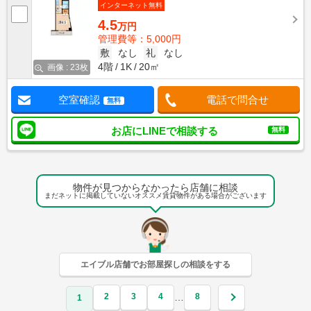
インターネット無料
4.5
万円
管理費等：5,000円
敷
なし
礼
なし
4階
1K
20㎡
画像 : 23枚
空室確認
電話で問合せ
無料
お店にLINEで相談する
無料
物件が見つからなかったら店舗に相談
まだネットに掲載していないオススメ賃貸物件がある場合がございます
エイブル店舗でお部屋探しの相談をする
2
3
4
8
…
1