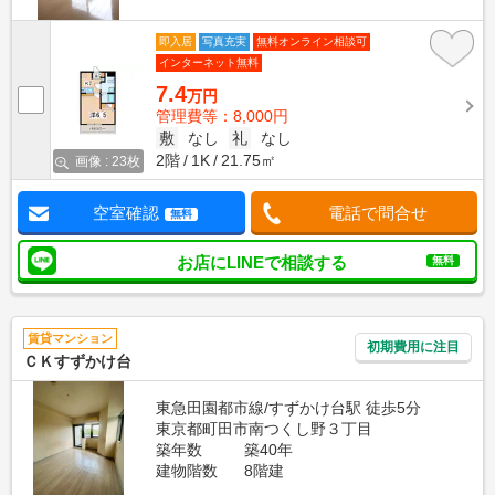
即入居
写真充実
無料オンライン相談可
インターネット無料
7.4
万円
管理費等：8,000円
敷
なし
礼
なし
2階
1K
21.75㎡
画像 : 23枚
空室確認
電話で問合せ
無料
お店にLINEで相談する
無料
賃貸マンション
初期費用に注目
ＣＫすずかけ台
東急田園都市線/すずかけ台駅 徒歩5分
東京都町田市南つくし野３丁目
築年数
築40年
建物階数
8階建