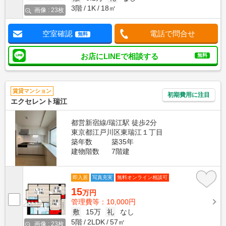
3階
1K
18㎡
画像 : 23枚
空室確認
電話で問合せ
無料
お店にLINEで相談する
無料
賃貸マンション
初期費用に注目
エクセレント瑞江
都営新宿線/瑞江駅 徒歩2分
東京都江戸川区東瑞江１丁目
築年数
築35年
建物階数
7階建
即入居
写真充実
無料オンライン相談可
15
万円
管理費等：10,000円
敷
15万
礼
なし
5階
2LDK
57㎡
画像 : 23枚