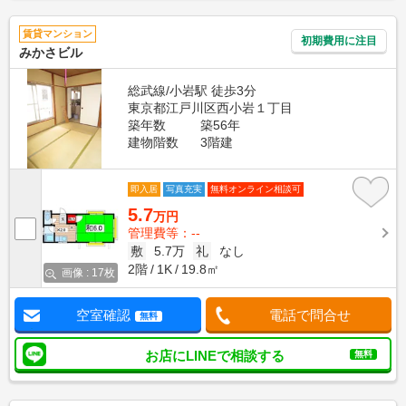
賃貸マンション
初期費用に注目
みかさビル
総武線/小岩駅 徒歩3分
東京都江戸川区西小岩１丁目
築年数
築56年
建物階数
3階建
即入居
写真充実
無料オンライン相談可
5.7
万円
管理費等：--
敷
5.7万
礼
なし
2階
1K
19.8㎡
画像 : 17枚
空室確認
電話で問合せ
無料
お店にLINEで相談する
無料