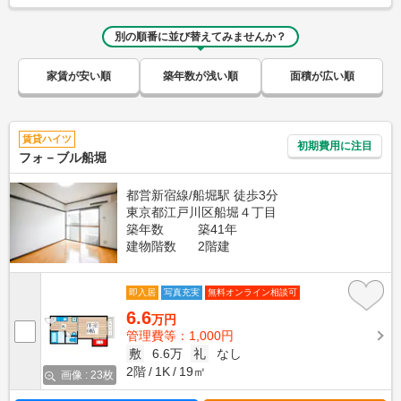
別の順番に並び替えてみませんか？
家賃が安い順
築年数が浅い順
面積が広い順
賃貸ハイツ
初期費用に注目
フォ－ブル船堀
都営新宿線/船堀駅 徒歩3分
東京都江戸川区船堀４丁目
築年数
築41年
建物階数
2階建
即入居
写真充実
無料オンライン相談可
6.6
万円
管理費等：1,000円
敷
6.6万
礼
なし
2階
1K
19㎡
画像 : 23枚