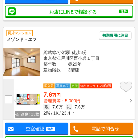
お店にLINEで相談する
無料
賃貸マンション
初期費用に注目
メゾンド・エフ
総武線/小岩駅 徒歩3分
東京都江戸川区西小岩１丁目
築年数
築29年
建物階数
3階建
即入居
写真充実
定借
無料オンライン相談可
7.6
万円
管理費等：5,000円
敷
7.6万
礼
7.6万
2階
1K
23.4㎡
画像 : 23枚
空室確認
電話で問合せ
無料