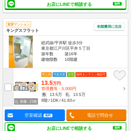
お店にLINEで相談する
無料
賃貸マンション
初期費用に注目
キングスフラット
総武線/平井駅 徒歩3分
東京都江戸川区平井５丁目
築年数
築16年
建物階数
10階建
即入居
写真充実
定借
無料オンライン相談可
13.5
万円
管理費等：5,000円
敷
13.5万
礼
13.5万
9階
1DK
41.83㎡
画像 : 23枚
空室確認
電話で問合せ
無料
お店にLINEで相談する
無料