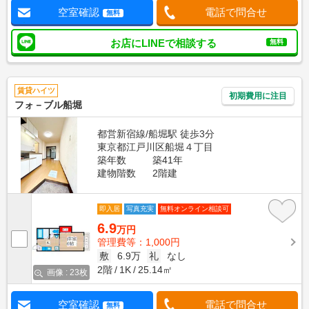
空室確認
電話で問合せ
無料
お店にLINEで相談する
無料
賃貸ハイツ
初期費用に注目
フォ－ブル船堀
都営新宿線/船堀駅 徒歩3分
東京都江戸川区船堀４丁目
築年数
築41年
建物階数
2階建
即入居
写真充実
無料オンライン相談可
6.9
万円
管理費等：1,000円
敷
6.9万
礼
なし
2階
1K
25.14㎡
画像 : 23枚
空室確認
電話で問合せ
無料