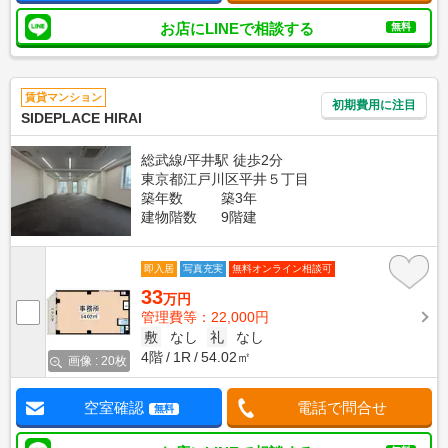
お店にLINEで相談する
無料
賃貸マンション
初期費用に注目
SIDEPLACE HIRAI
総武線/平井駅 徒歩2分
東京都江戸川区平井５丁目
築年数
築3年
建物階数
9階建
即入居
写真充実
無料オンライン相談可
33
万円
管理費等：22,000円
敷
なし
礼
なし
4階
1R
54.02㎡
画像 : 20枚
空室確認
電話で問合せ
無料