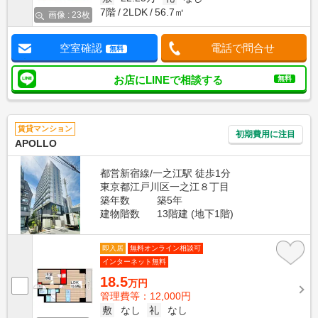
7階
2LDK
56.7㎡
画像 : 23枚
空室確認
電話で問合せ
無料
お店にLINEで相談する
無料
賃貸マンション
初期費用に注目
APOLLO
都営新宿線/一之江駅 徒歩1分
東京都江戸川区一之江８丁目
築年数
築5年
建物階数
13階建 (地下1階)
即入居
無料オンライン相談可
インターネット無料
18.5
万円
管理費等：12,000円
敷
なし
礼
なし