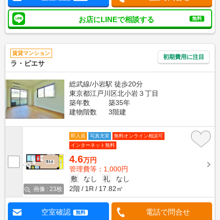
お店にLINEで相談する
無料
賃貸マンション
初期費用に注目
ラ・ピエサ
総武線/小岩駅 徒歩20分
東京都江戸川区北小岩３丁目
築年数
築35年
建物階数
3階建
即入居
写真充実
無料オンライン相談可
インターネット無料
4.6
万円
管理費等：1,000円
敷
なし
礼
なし
2階
1R
17.82㎡
画像 : 23枚
空室確認
電話で問合せ
無料