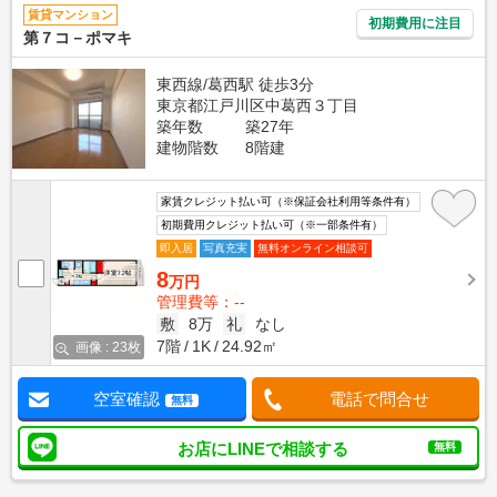
賃貸マンション
初期費用に注目
第７コ－ポマキ
東西線/葛西駅 徒歩3分
東京都江戸川区中葛西３丁目
築年数
築27年
建物階数
8階建
家賃クレジット払い可（※保証会社利用等条件有）
初期費用クレジット払い可（※一部条件有）
即入居
写真充実
無料オンライン相談可
8
万円
管理費等：--
敷
8万
礼
なし
7階
1K
24.92㎡
画像 : 23枚
空室確認
電話で問合せ
無料
お店にLINEで相談する
無料