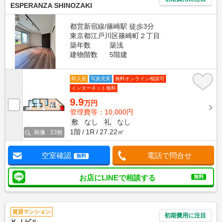
ESPERANZA SHINOZAKI
都営新宿線/篠崎駅 徒歩3分
東京都江戸川区篠崎町２丁目
築年数
築浅
建物階数
5階建
即入居
写真充実
無料オンライン相談可
インターネット無料
9.9
万円
管理費等：10,000円
敷
なし
礼
なし
1階
1R
27.22㎡
画像 : 23枚
空室確認
電話で問合せ
無料
お店にLINEで相談する
無料
賃貸マンション
初期費用に注目