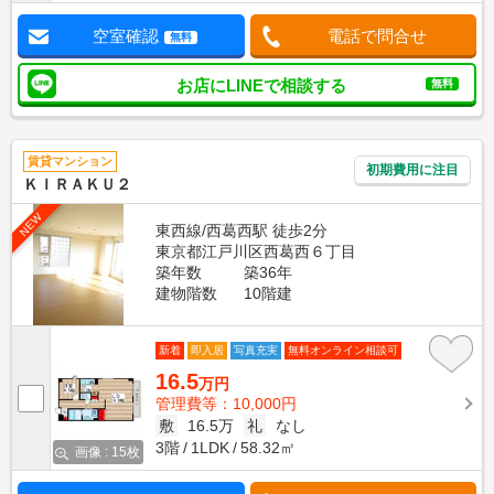
空室確認
電話で問合せ
無料
お店にLINEで相談する
無料
賃貸マンション
初期費用に注目
ＫＩＲＡＫＵ２
NEW
東西線/西葛西駅 徒歩2分
東京都江戸川区西葛西６丁目
築年数
築36年
建物階数
10階建
新着
即入居
写真充実
無料オンライン相談可
16.5
万円
管理費等：10,000円
敷
16.5万
礼
なし
3階
1LDK
58.32㎡
画像 : 15枚