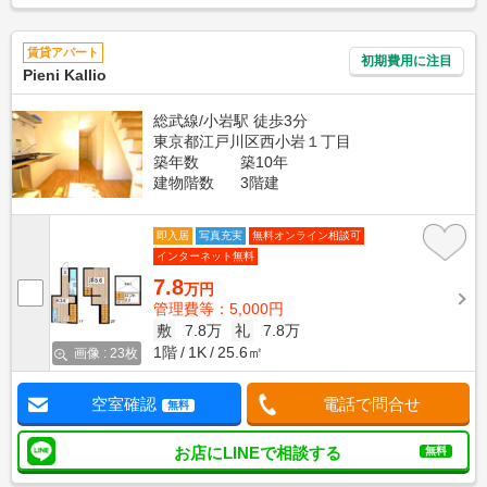
賃貸アパート
初期費用に注目
Pieni Kallio
総武線/小岩駅 徒歩3分
東京都江戸川区西小岩１丁目
築年数
築10年
建物階数
3階建
即入居
写真充実
無料オンライン相談可
インターネット無料
7.8
万円
管理費等：5,000円
敷
7.8万
礼
7.8万
1階
1K
25.6㎡
画像 : 23枚
空室確認
電話で問合せ
無料
お店にLINEで相談する
無料