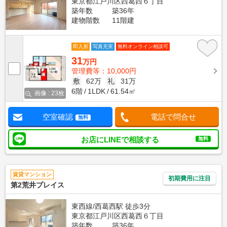
東京都江戸川区西葛西６丁目
築年数
築36年
建物階数
11階建
即入居
写真充実
無料オンライン相談可
31
万円
管理費等：10,000円
敷
62万
礼
31万
6階
1LDK
61.54㎡
画像 : 23枚
空室確認
電話で問合せ
無料
お店にLINEで相談する
無料
賃貸マンション
初期費用に注目
第2荒井プレイス
東西線/西葛西駅 徒歩3分
東京都江戸川区西葛西６丁目
築年数
築36年