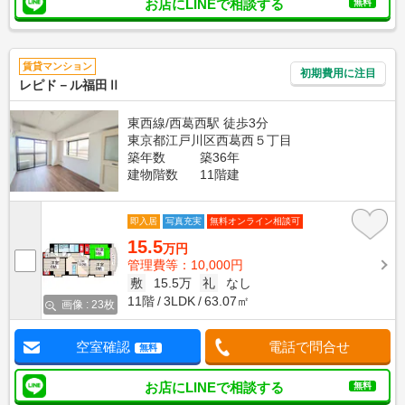
お店にLINEで相談する
無料
賃貸マンション
初期費用に注目
レピド－ル福田Ⅱ
東西線/西葛西駅 徒歩3分
東京都江戸川区西葛西５丁目
築年数
築36年
建物階数
11階建
即入居
写真充実
無料オンライン相談可
15.5
万円
管理費等：10,000円
敷
15.5万
礼
なし
11階
3LDK
63.07㎡
画像 : 23枚
空室確認
電話で問合せ
無料
お店にLINEで相談する
無料