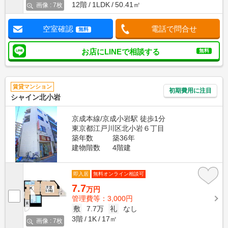
12階
1LDK
50.41㎡
画像 : 7枚
空室確認
電話で問合せ
無料
お店にLINEで相談する
無料
賃貸マンション
初期費用に注目
シャイン北小岩
京成本線/京成小岩駅 徒歩1分
東京都江戸川区北小岩６丁目
築年数
築36年
建物階数
4階建
即入居
無料オンライン相談可
7.7
万円
管理費等：3,000円
敷
7.7万
礼
なし
3階
1K
17㎡
画像 : 7枚