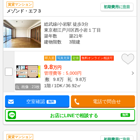
賃貸マンション
初期費用に注目
メゾンド・エフ３
総武線/小岩駅 徒歩3分
東京都江戸川区西小岩１丁目
築年数
築21年
建物階数
3階建
即入居
写真充実
定借
無料オンライン相談可
9.8
万円
管理費等：5,000円
敷
9.8万
礼
9.8万
1階
1DK
36.92㎡
画像 : 23枚
空室確認
電話で問合せ
無料
お店にLINEで相談する
無料
賃貸マンション
初期費用に注目