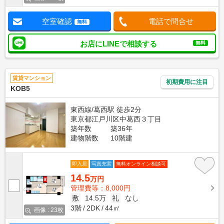
空室確認
電話で問合せ
無料
お店にLINEで相談する
無料
賃貸マンション
初期費用に注目
KOB5
東西線/葛西駅 徒歩2分
東京都江戸川区中葛西３丁目
築年数
築36年
建物階数
10階建
即入居
写真充実
無料オンライン相談可
14.5
万円
管理費等：8,000円
敷
14.5万
礼
なし
3階
2DK
44㎡
画像 : 23枚