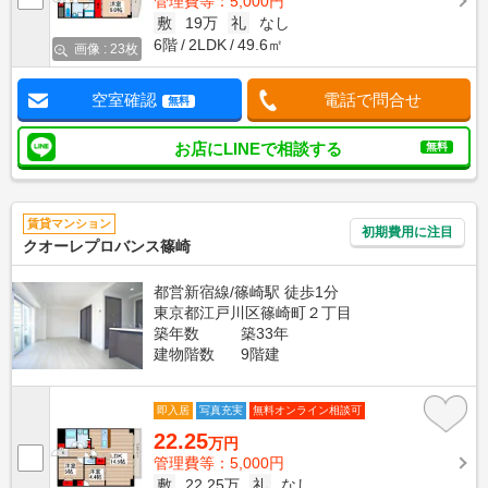
管理費等：5,000円
敷
19万
礼
なし
6階
2LDK
49.6㎡
画像 : 23枚
空室確認
電話で問合せ
無料
お店にLINEで相談する
無料
賃貸マンション
初期費用に注目
クオーレプロバンス篠崎
都営新宿線/篠崎駅 徒歩1分
東京都江戸川区篠崎町２丁目
築年数
築33年
建物階数
9階建
即入居
写真充実
無料オンライン相談可
22.25
万円
管理費等：5,000円
敷
22.25万
礼
なし