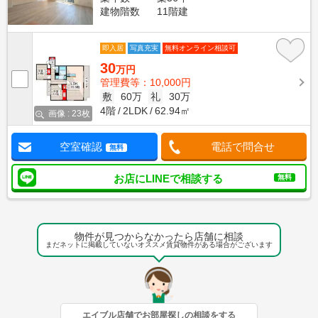
建物階数
11階建
即入居
写真充実
無料オンライン相談可
30
万円
管理費等：10,000円
敷
60万
礼
30万
4階
2LDK
62.94㎡
画像 : 23枚
空室確認
電話で問合せ
無料
お店にLINEで相談する
無料
物件が見つからなかったら店舗に相談
まだネットに掲載していないオススメ賃貸物件がある場合がございます
エイブル店舗でお部屋探しの相談をする