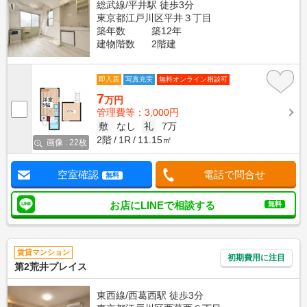
総武線/平井駅 徒歩3分
東京都江戸川区平井３丁目
築年数
築12年
建物階数
2階建
即入居
写真充実
無料オンライン相談可
7
万円
管理費等：3,000円
敷
なし
礼
7万
2階
1R
11.15㎡
画像 : 22枚
空室確認
電話で問合せ
無料
お店にLINEで相談する
無料
賃貸マンション
初期費用に注目
第2荒井プレイス
東西線/西葛西駅 徒歩3分