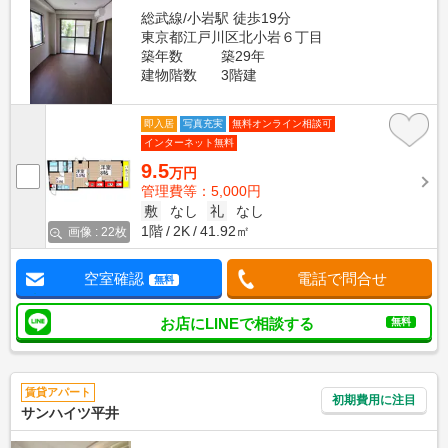
総武線/小岩駅 徒歩19分
東京都江戸川区北小岩６丁目
築年数
築29年
建物階数
3階建
即入居
写真充実
無料オンライン相談可
インターネット無料
9.5
万円
管理費等：5,000円
敷
なし
礼
なし
1階
2K
41.92㎡
画像 : 22枚
空室確認
電話で問合せ
無料
お店にLINEで相談する
無料
賃貸アパート
初期費用に注目
サンハイツ平井