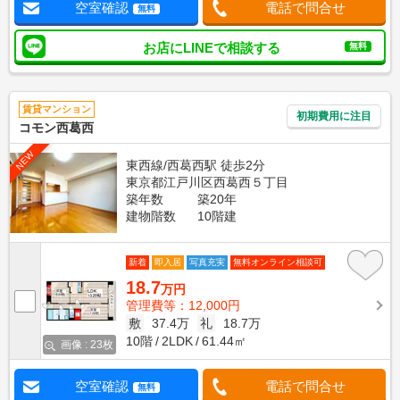
空室確認
電話で問合せ
無料
お店にLINEで相談する
無料
賃貸マンション
初期費用に注目
コモン西葛西
NEW
東西線/西葛西駅 徒歩2分
東京都江戸川区西葛西５丁目
築年数
築20年
建物階数
10階建
新着
即入居
写真充実
無料オンライン相談可
18.7
万円
管理費等：12,000円
敷
37.4万
礼
18.7万
10階
2LDK
61.44㎡
画像 : 23枚
空室確認
電話で問合せ
無料