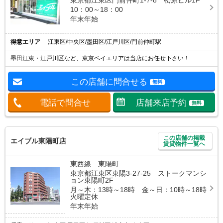
10：00～18：00
年末年始
得意エリア
江東区/中央区/墨田区/江戸川区/門前仲町駅
墨田江東・江戸川区など、東京ベイエリアは当店にお任せ下さい！
この店舗に問合せる
無料
電話で問合せ
店舗来店予約
無料
この店舗の掲載
エイブル東陽町店
賃貸物件一覧へ
東西線 東陽町
東京都江東区東陽3-27-25 ストークマンシ
ョン東陽町2F
月～木：13時～18時 金～日：10時～18時
火曜定休
年末年始