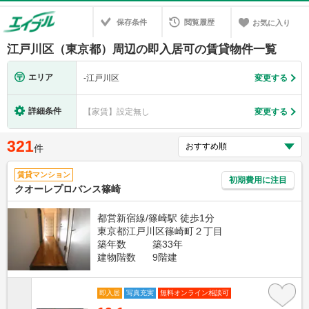
保存条件
閲覧履歴
お気に入り
江戸川区（東京都）周辺の即入居可の賃貸物件一覧
エリア
-
江戸川区
変更する
詳細条件
【家賃】設定無し
変更する
321
件
賃貸マンション
初期費用に注目
クオーレプロバンス篠崎
都営新宿線/篠崎駅 徒歩1分
東京都江戸川区篠崎町２丁目
築年数
築33年
建物階数
9階建
即入居
写真充実
無料オンライン相談可