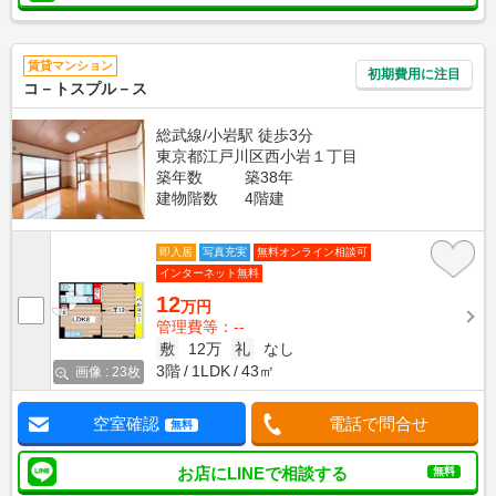
賃貸マンション
初期費用に注目
コ－トスプル－ス
総武線/小岩駅 徒歩3分
東京都江戸川区西小岩１丁目
築年数
築38年
建物階数
4階建
即入居
写真充実
無料オンライン相談可
インターネット無料
12
万円
管理費等：--
敷
12万
礼
なし
3階
1LDK
43㎡
画像 : 23枚
空室確認
電話で問合せ
無料
お店にLINEで相談する
無料