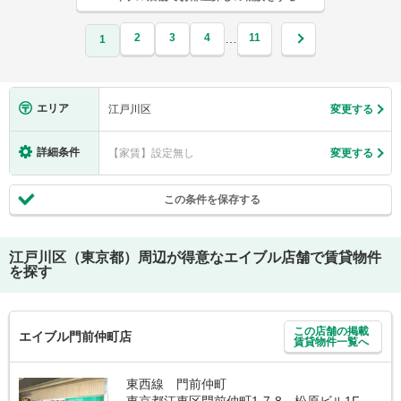
2
3
4
11
…
1
エリア
江戸川区
変更する
詳細条件
【家賃】設定無し
変更する
この条件を保存する
江戸川区（東京都）
周辺が得意なエイブル店舗で賃貸物件
を探す
この店舗の掲載
エイブル門前仲町店
賃貸物件一覧へ
東西線 門前仲町
東京都江東区門前仲町1-7-8 松原ビル1F