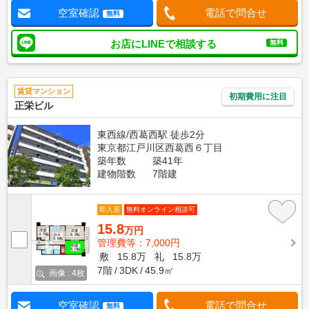
空室確認
電話で問合せ
無料
お店にLINEで相談する
無料
賃貸マンション
初期費用に注目
正栄ビル
東西線/西葛西駅 徒歩2分
東京都江戸川区西葛西６丁目
築年数
築41年
建物階数
7階建
即入居
無料オンライン相談可
15.8
万円
管理費等：7,000円
敷
15.8万
礼
15.8万
7階
3DK
45.9㎡
画像 : 4枚
空室確認
電話で問合せ
無料