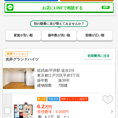
お店にLINEで相談する
無料
別の順番に並び替えてみませんか？
家賃が安い順
築年数が浅い順
面積が広い順
賃貸マンション
初期費用に注目
光井グランドハイツ
総武線/平井駅 徒歩2分
東京都江戸川区平井3丁目
築年数
築38年
建物階数
7階建
即入居
写真充実
無料オンライン相談可
6.2
万円
管理費等：6,000円
敷
6.2万
礼
なし