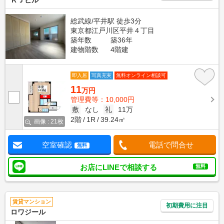
ＫＪビル
総武線/平井駅 徒歩3分
東京都江戸川区平井４丁目
築年数
築36年
建物階数
4階建
即入居
写真充実
無料オンライン相談可
11
万円
管理費等：10,000円
敷
なし
礼
11万
2階
1R
39.24㎡
画像 : 21枚
空室確認
電話で問合せ
無料
お店にLINEで相談する
無料
賃貸マンション
初期費用に注目
ロワジール