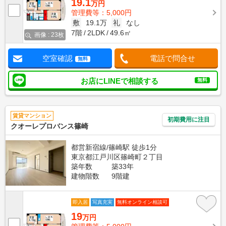
19.1
万円
管理費等：5,000円
敷
19.1万
礼
なし
7階
2LDK
49.6㎡
画像 : 23枚
空室確認
電話で問合せ
無料
お店にLINEで相談する
無料
賃貸マンション
初期費用に注目
クオーレプロバンス篠崎
都営新宿線/篠崎駅 徒歩1分
東京都江戸川区篠崎町２丁目
築年数
築33年
建物階数
9階建
即入居
写真充実
無料オンライン相談可
19
万円