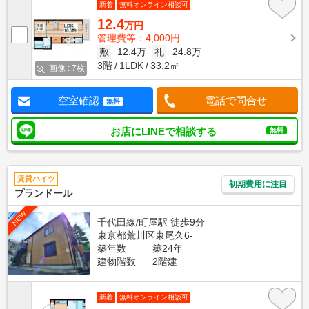
新着
無料オンライン相談可
12.4
万円
管理費等：4,000円
敷
12.4万
礼
24.8万
3階
1LDK
33.2㎡
画像 : 7枚
空室確認
電話で問合せ
無料
お店にLINEで相談する
無料
賃貸ハイツ
初期費用に注目
プランドール
NEW
千代田線/町屋駅 徒歩9分
東京都荒川区東尾久6-
築年数
築24年
建物階数
2階建
新着
無料オンライン相談可