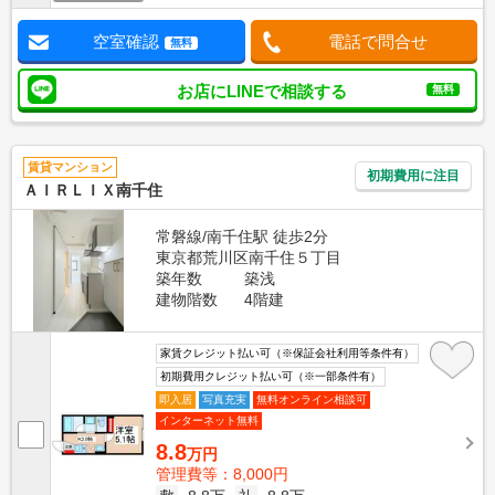
空室確認
電話で問合せ
無料
お店にLINEで相談する
無料
賃貸マンション
初期費用に注目
ＡＩＲＬＩＸ南千住
常磐線/南千住駅 徒歩2分
東京都荒川区南千住５丁目
築年数
築浅
建物階数
4階建
家賃クレジット払い可（※保証会社利用等条件有）
初期費用クレジット払い可（※一部条件有）
即入居
写真充実
無料オンライン相談可
インターネット無料
8.8
万円
管理費等：8,000円