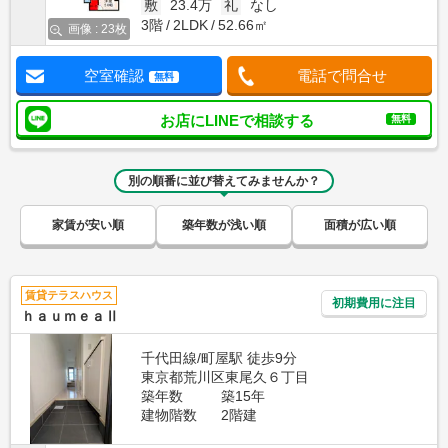
敷
23.4万
礼
なし
3階
2LDK
52.66㎡
画像 : 23枚
空室確認
電話で問合せ
無料
お店にLINEで相談する
無料
別の順番に並び替えてみませんか？
家賃が安い順
築年数が浅い順
面積が広い順
賃貸テラスハウス
初期費用に注目
ｈａｕｍｅａⅡ
千代田線/町屋駅 徒歩9分
東京都荒川区東尾久６丁目
築年数
築15年
建物階数
2階建