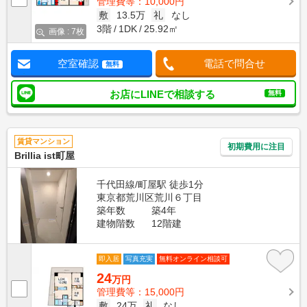
管理費等：10,000円
敷
13.5万
礼
なし
3階
1DK
25.92㎡
画像 : 7枚
空室確認
電話で問合せ
無料
お店にLINEで相談する
無料
賃貸マンション
初期費用に注目
Brillia ist町屋
千代田線/町屋駅 徒歩1分
東京都荒川区荒川６丁目
築年数
築4年
建物階数
12階建
即入居
写真充実
無料オンライン相談可
24
万円
管理費等：15,000円
敷
24万
礼
なし