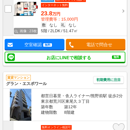
インターネット無料
23.8
万円
管理費等：15,000円
敷
なし
礼
なし
5階
2LDK
51.47㎡
画像 : 23枚
空室確認
電話で問合せ
無料
お店にLINEで相談する
無料
賃貸マンション
初期費用に注目
グラン・エスポワール
都営日暮里・舎人ライナー/熊野前駅 徒歩2分
東京都荒川区東尾久３丁目
築年数
築12年
建物階数
8階建
無料オンライン相談可