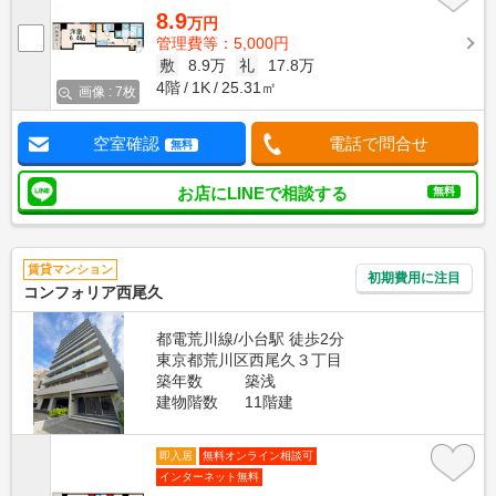
8.9
万円
管理費等：5,000円
敷
8.9万
礼
17.8万
4階
1K
25.31㎡
画像 : 7枚
空室確認
電話で問合せ
無料
お店にLINEで相談する
無料
賃貸マンション
初期費用に注目
コンフォリア西尾久
都電荒川線/小台駅 徒歩2分
東京都荒川区西尾久３丁目
築年数
築浅
建物階数
11階建
即入居
無料オンライン相談可
インターネット無料