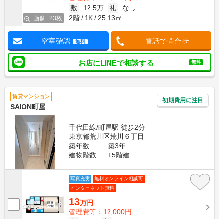
敷
12.5万
礼
なし
2階
1K
25.13㎡
画像 : 23枚
空室確認
電話で問合せ
無料
お店にLINEで相談する
無料
賃貸マンション
初期費用に注目
SAION町屋
千代田線/町屋駅 徒歩2分
東京都荒川区荒川６丁目
築年数
築3年
建物階数
15階建
写真充実
無料オンライン相談可
インターネット無料
13
万円
管理費等：12,000円