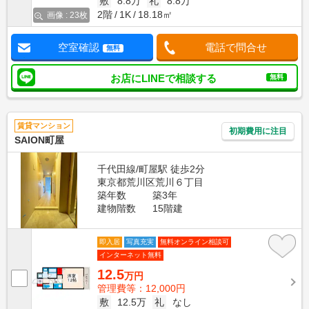
敷
8.8万
礼
8.8万
2階
1K
18.18㎡
画像 : 23枚
空室確認
電話で問合せ
無料
お店にLINEで相談する
無料
賃貸マンション
初期費用に注目
SAION町屋
千代田線/町屋駅 徒歩2分
東京都荒川区荒川６丁目
築年数
築3年
建物階数
15階建
即入居
写真充実
無料オンライン相談可
インターネット無料
12.5
万円
管理費等：12,000円
敷
12.5万
礼
なし