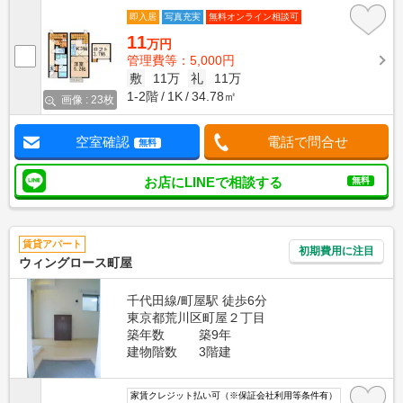
即入居
写真充実
無料オンライン相談可
11
万円
管理費等：5,000円
敷
11万
礼
11万
1-2階
1K
34.78㎡
画像 : 23枚
空室確認
電話で問合せ
無料
お店にLINEで相談する
無料
賃貸アパート
初期費用に注目
ウィングロース町屋
千代田線/町屋駅 徒歩6分
東京都荒川区町屋２丁目
築年数
築9年
建物階数
3階建
家賃クレジット払い可（※保証会社利用等条件有）