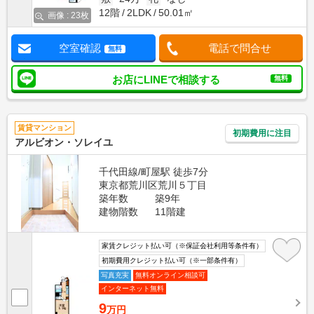
12階
2LDK
50.01㎡
画像 : 23枚
空室確認
電話で問合せ
無料
お店にLINEで相談する
無料
賃貸マンション
初期費用に注目
アルビオン・ソレイユ
千代田線/町屋駅 徒歩7分
東京都荒川区荒川５丁目
築年数
築9年
建物階数
11階建
家賃クレジット払い可（※保証会社利用等条件有）
初期費用クレジット払い可（※一部条件有）
写真充実
無料オンライン相談可
インターネット無料
9
万円