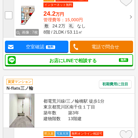
インターネット無料
24.2
万円
管理費等：15,000円
敷
24.2万
礼
なし
8階
2LDK
53.11㎡
画像 : 7枚
空室確認
電話で問合せ
無料
お店にLINEで相談する
無料
賃貸マンション
初期費用に注目
N-flats三ノ輪
都電荒川線/三ノ輪橋駅 徒歩1分
東京都荒川区南千住１丁目
築年数
築3年
建物階数
13階建
即入居
写真充実
無料オンライン相談可