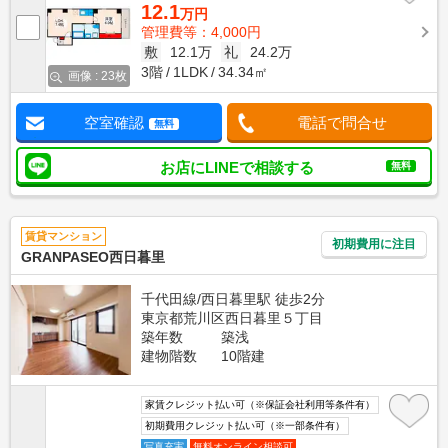
12.1
万円
管理費等：4,000円
敷
12.1万
礼
24.2万
3階
1LDK
34.34㎡
画像 : 23枚
空室確認
電話で問合せ
無料
お店にLINEで相談する
無料
賃貸マンション
初期費用に注目
GRANPASEO西日暮里
千代田線/西日暮里駅 徒歩2分
東京都荒川区西日暮里５丁目
築年数
築浅
建物階数
10階建
家賃クレジット払い可（※保証会社利用等条件有）
初期費用クレジット払い可（※一部条件有）
写真充実
無料オンライン相談可