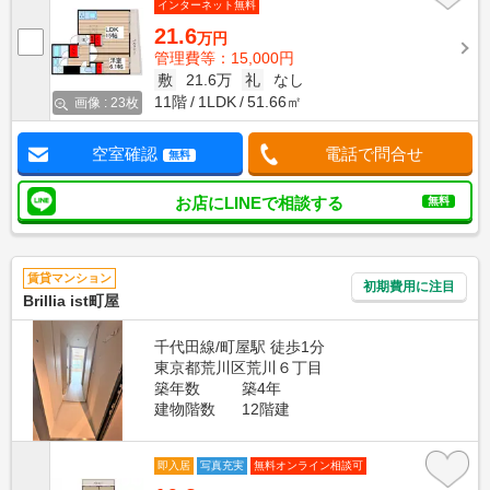
インターネット無料
21.6
万円
管理費等：15,000円
敷
21.6万
礼
なし
11階
1LDK
51.66㎡
画像 : 23枚
空室確認
電話で問合せ
無料
お店にLINEで相談する
無料
賃貸マンション
初期費用に注目
Brillia ist町屋
千代田線/町屋駅 徒歩1分
東京都荒川区荒川６丁目
築年数
築4年
建物階数
12階建
即入居
写真充実
無料オンライン相談可