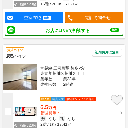
15階
2LDK
50.21㎡
画像 : 23枚
空室確認
電話で問合せ
無料
お店にLINEで相談する
無料
賃貸ハイツ
初期費用に注目
辰巳ハイツ
常磐線/三河島駅 徒歩2分
東京都荒川区荒川３丁目
築年数
築33年
建物階数
2階建
即入居
写真充実
無料オンライン相談可
6.5
万円
管理費等：--
敷
なし
礼
なし
2階
1K
17.41㎡
画像 : 23枚