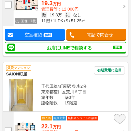
19.3
万円
管理費等：12,000円
敷
19.3万
礼
なし
11階
1LDK+S
51.25㎡
画像 : 7枚
空室確認
電話で問合せ
無料
お店にLINEで相談する
無料
賃貸マンション
初期費用に注目
SAION町屋
千代田線/町屋駅 徒歩2分
東京都荒川区荒川６丁目
築年数
築3年
建物階数
15階建
即入居
写真充実
無料オンライン相談可
22.1
万円