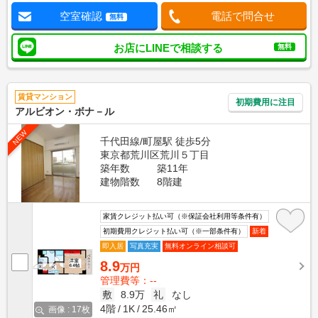
空室確認
電話で問合せ
無料
お店にLINEで相談する
無料
賃貸マンション
初期費用に注目
アルビオン・ボナ－ル
NEW
千代田線/町屋駅 徒歩5分
東京都荒川区荒川５丁目
築年数
築11年
建物階数
8階建
家賃クレジット払い可（※保証会社利用等条件有）
初期費用クレジット払い可（※一部条件有）
新着
即入居
写真充実
無料オンライン相談可
8.9
万円
管理費等：--
敷
8.9万
礼
なし
4階
1K
25.46㎡
画像 : 17枚