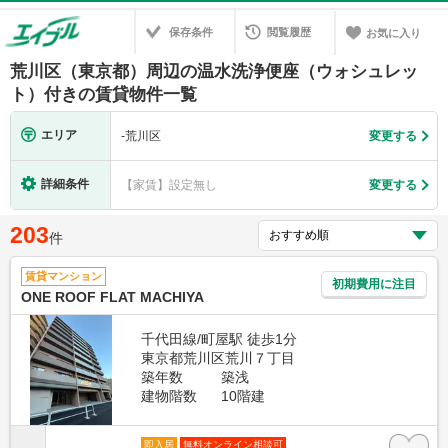
保存条件
閲覧履歴
お気に入り
荒川区（東京都）周辺の温水洗浄便座（ウォシュレッ
ト）付きの賃貸物件一覧
エリア
-
荒川区
変更する
詳細条件
【家賃】設定無し
変更する
203
件
賃貸マンション
初期費用に注目
ONE ROOF FLAT MACHIYA
千代田線/町屋駅 徒歩1分
東京都荒川区荒川７丁目
築年数
築浅
建物階数
10階建
即入居
無料オンライン相談可