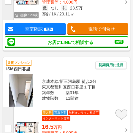
管理費等：4,000円
敷
なし
礼
23.5万
3階
1K
29.11㎡
画像 : 23枚
空室確認
電話で問合せ
無料
お店にLINEで相談する
無料
賃貸マンション
初期費用に注目
ISM西日暮里
京成本線/新三河島駅 徒歩2分
東京都荒川区西日暮里１丁目
築年数
築31年
建物階数
11階建
即入居
写真充実
無料オンライン相談可
インターネット無料
16.5
万円
管理費等：8,000円