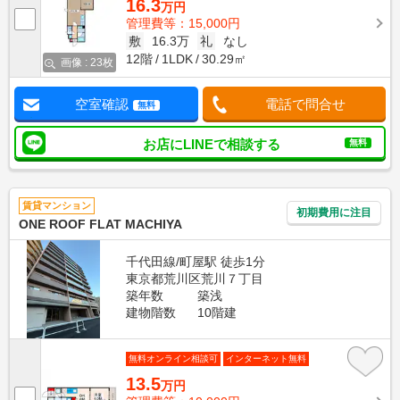
16.3
万円
管理費等：15,000円
敷
16.3万
礼
なし
12階
1LDK
30.29㎡
画像 : 23枚
空室確認
電話で問合せ
無料
お店にLINEで相談する
無料
賃貸マンション
初期費用に注目
ONE ROOF FLAT MACHIYA
千代田線/町屋駅 徒歩1分
東京都荒川区荒川７丁目
築年数
築浅
建物階数
10階建
無料オンライン相談可
インターネット無料
13.5
万円