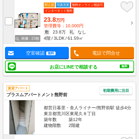
即入居
写真充実
無料オンライン相談可
インターネット無料
23.8
万円
管理費等：10,000円
敷
23.8万
礼
なし
4階
3LDK
61.59㎡
画像 : 23枚
空室確認
電話で問合せ
無料
お店にLINEで相談する
無料
賃貸アパート
初期費用に注目
プラスムアパートメント熊野前
都営日暮里・舎人ライナー/熊野前駅 徒歩4分
東京都荒川区東尾久８丁目
築年数
築12年
建物階数
2階建