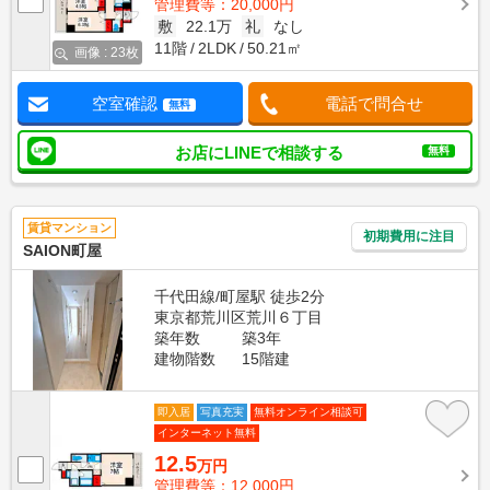
管理費等：20,000円
敷
22.1万
礼
なし
11階
2LDK
50.21㎡
画像 : 23枚
空室確認
電話で問合せ
無料
お店にLINEで相談する
無料
賃貸マンション
初期費用に注目
SAION町屋
千代田線/町屋駅 徒歩2分
東京都荒川区荒川６丁目
築年数
築3年
建物階数
15階建
即入居
写真充実
無料オンライン相談可
インターネット無料
12.5
万円
管理費等：12,000円