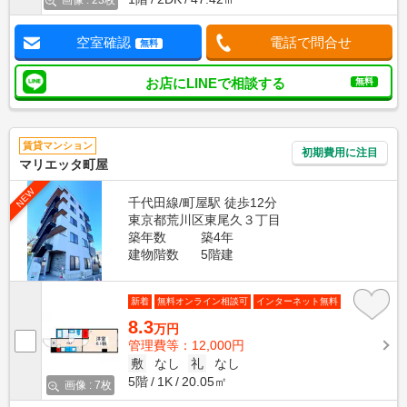
画像 : 23枚
空室確認
電話で問合せ
無料
お店にLINEで相談する
無料
賃貸マンション
初期費用に注目
マリエッタ町屋
NEW
千代田線/町屋駅 徒歩12分
東京都荒川区東尾久３丁目
築年数
築4年
建物階数
5階建
新着
無料オンライン相談可
インターネット無料
8.3
万円
管理費等：12,000円
敷
なし
礼
なし
5階
1K
20.05㎡
画像 : 7枚