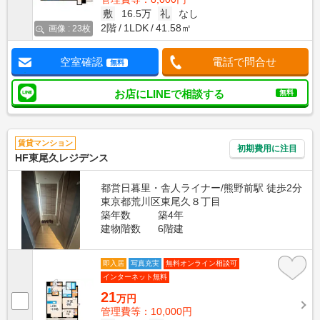
敷
16.5万
礼
なし
2階
1LDK
41.58㎡
画像 : 23枚
空室確認
電話で問合せ
無料
お店にLINEで相談する
無料
賃貸マンション
初期費用に注目
HF東尾久レジデンス
都営日暮里・舎人ライナー/熊野前駅 徒歩2分
東京都荒川区東尾久８丁目
築年数
築4年
建物階数
6階建
即入居
写真充実
無料オンライン相談可
インターネット無料
21
万円
管理費等：10,000円