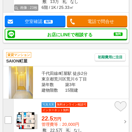
敷
13万
礼
なし
6階
1K
25.33㎡
画像 : 23枚
空室確認
電話で問合せ
無料
お店にLINEで相談する
無料
賃貸マンション
初期費用に注目
SAION町屋
千代田線/町屋駅 徒歩2分
東京都荒川区荒川６丁目
築年数
築3年
建物階数
15階建
写真充実
無料オンライン相談可
インターネット無料
22.5
万円
管理費等：20,000円
敷
22.5万
礼
なし