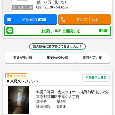
敷
21万
礼
なし
6階
2LDK
54.61㎡
画像 : 23枚
空室確認
電話で問合せ
無料
お店にLINEで相談する
無料
別の順番に並び替えてみませんか？
家賃が安い順
築年数が浅い順
面積が広い順
賃貸マンション
初期費用に注目
HF東尾久レジデンス
都営日暮里・舎人ライナー/熊野前駅 徒歩2分
東京都荒川区東尾久８丁目
築年数
築4年
建物階数
6階建