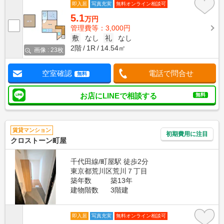
即入居
写真充実
無料オンライン相談可
5.1
万円
管理費等：3,000円
敷
なし
礼
なし
2階
1R
14.54㎡
画像 : 23枚
空室確認
電話で問合せ
無料
お店にLINEで相談する
無料
賃貸マンション
初期費用に注目
クロストーン町屋
千代田線/町屋駅 徒歩2分
東京都荒川区荒川７丁目
築年数
築13年
建物階数
3階建
即入居
写真充実
無料オンライン相談可