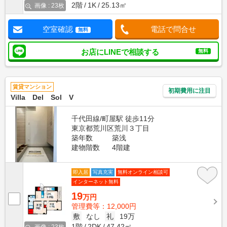
2階
1K
25.13㎡
画像 : 23枚
空室確認
電話で問合せ
無料
お店にLINEで相談する
無料
賃貸マンション
初期費用に注目
Villa Del Sol V
千代田線/町屋駅 徒歩11分
東京都荒川区荒川３丁目
築年数
築浅
建物階数
4階建
即入居
写真充実
無料オンライン相談可
インターネット無料
19
万円
管理費等：12,000円
敷
なし
礼
19万
1階
2DK
47.42㎡