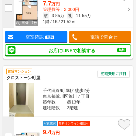
7.7
万円
管理費等：3,000円
敷
3.85万
礼
11.55万
1階
1K
21.52㎡
画像 : 7枚
空室確認
電話で問合せ
無料
お店にLINEで相談する
無料
賃貸マンション
初期費用に注目
クロストーン町屋
千代田線/町屋駅 徒歩2分
東京都荒川区荒川７丁目
築年数
築13年
建物階数
3階建
写真充実
無料オンライン相談可
9.4
万円