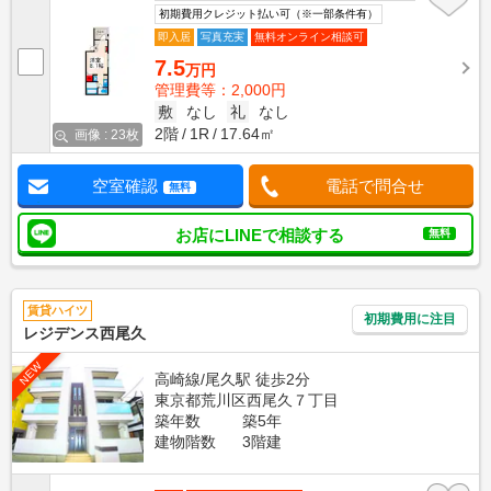
初期費用クレジット払い可（※一部条件有）
即入居
写真充実
無料オンライン相談可
7.5
万円
管理費等：2,000円
敷
なし
礼
なし
2階
1R
17.64㎡
画像 : 23枚
空室確認
電話で問合せ
無料
お店にLINEで相談する
無料
賃貸ハイツ
初期費用に注目
レジデンス西尾久
NEW
高崎線/尾久駅 徒歩2分
東京都荒川区西尾久７丁目
築年数
築5年
建物階数
3階建