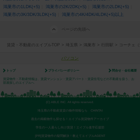
鴻巣市の1LDK(+S)
鴻巣市の2K/2DK(+S)
鴻巣市の2LDK(+S)
鴻巣市の3K/3DK/3LDK(+S)
鴻巣市の4K/4DK/4LDK(+S)以上
ページの先頭へ
賃貸・不動産のエイブルTOP
>
埼玉県
>
鴻巣市
>
行田駅
>
コーチェ（
パソコン
トップ
プライバシーポリシー
問合せ・会社概要
賃貸物件・不動産情報は、賃貸マンション・賃貸アパート・賃貸住宅などの不動産を扱う、お
部屋探しのエイブルへ
(C) ABLE INC. All rights reserved.
埼玉県の不動産賃貸の物件情報なら CHINTAI
過去の掲載物件も探せる！エイブル賃貸物件アーカイブ
学生の一人暮らし向け賃貸！エイブル進学応援部
[PR]賃貸物件の疑問解決！教えてエイブルAGENT