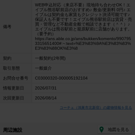
WEB申込対応（来店不要）現地待ち合わせOK！エ
イブル熊谷駅前店のおすすめ♪ 敷金/更新料 0円♪ エ
イブルは契約金も家賃もクレジット決済可能です♪
保証人も不要です！エイブル熊谷駅前店は賃貸・売
買・管理など不動産全般で相談できます（＾＾）♪
備考
エイブルは熊谷駅前と籠原駅前に店舗があります。
（要予約）
https://ans.able.co.jp/ans/bukken/komento/990795
3315651400#:~:text=%E3%83%9A%E3%83%83%
E3%83%88OK%E3%8
契約
一般契約(2年間)
取引形態
一般媒介
お問合せ番号
C03000320-000005192104
情報更新日
2026/07/31
次回更新日
2026/08/14
コーチェ（鴻巣市北新宿）の建物情報を見る
地図を見る
周辺施設