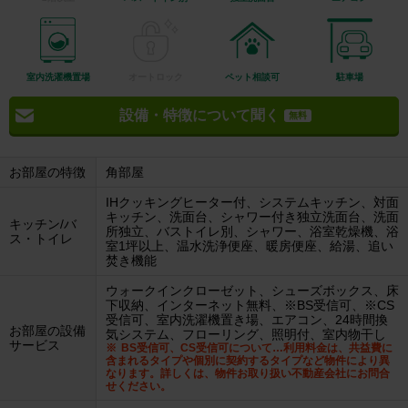
室内洗濯機置場
オートロック
ペット相談可
駐車場
設備・特徴について聞く
無料
お部屋の特徴
角部屋
IHクッキングヒーター付、システムキッチン、対面
キッチン、洗面台、シャワー付き独立洗面台、洗面
キッチン/バ
所独立、バストイレ別、シャワー、浴室乾燥機、浴
ス・トイレ
室1坪以上、温水洗浄便座、暖房便座、給湯、追い
焚き機能
ウォークインクローゼット、シューズボックス、床
下収納、インターネット無料、※BS受信可、※CS
受信可、室内洗濯機置き場、エアコン、24時間換
お部屋の設備
気システム、フローリング、照明付、室内物干し
サービス
BS受信可、CS受信可について…利用料金は、共益費に
含まれるタイプや個別に契約するタイプなど物件により異
なります。詳しくは、物件お取り扱い不動産会社にお問合
せください。