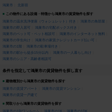
鴻巣市
北新宿
この物件にある設備・特徴から鴻巣市の賃貸物件を探す
鴻巣市の温水洗浄便座（ウォシュレット）付き
鴻巣市の角部屋
鴻巣市の即入居可
鴻巣市の宅配ボックス付き
鴻巣市のペット可・ペット相談可
鴻巣市のインターネット無料
鴻巣市の学生向け
鴻巣市の家賃クレジットカード払い可
鴻巣市の1階
鴻巣市の駐車場付き
鴻巣市の駅から徒歩15分以内
鴻巣市の一人暮らし向け
鴻巣市のシニア・高齢者相談可
条件を指定して鴻巣市の賃貸物件を探し直す
建物種別から鴻巣市の賃貸物件を探す
鴻巣市の賃貸アパート
鴻巣市の賃貸マンション
鴻巣市の賃貸一戸建て
間取りから鴻巣市の賃貸物件を探す
鴻巣市の1R/ワンルーム
鴻巣市の1K
鴻巣市の1DK