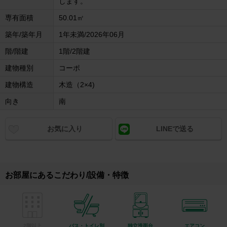
します。
専有面積
50.01㎡
築年/築年月
1年未満/2026年06月
階/階建
1階/2階建
建物種別
コーポ
建物構造
木造（2×4)
向き
南
お気に入り
LINEで送る
お部屋にあるこだわり/設備・特徴
2階以上
バス・トイレ別
独立洗面台
エアコン