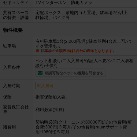
セキュリティ
TVインターホン、防犯カメラ
共有スペース
宅配ボックス、敷地内ゴミ置場、駐車場2台以上、
の特徴・設備
駐輪場、バイク可
物件概要
有料駐車場1台(2,200円/月)/駐車並列4台以上可/バ
駐車場
イク置場あり
駐車場の金額表示は1台分の表示となります。
ペット相談可/二人入居可/保証人不要/シニア入居相
談可/子供可
入居条件
相談可能なペットの種類を問合せる
入居時期
即入居可
保険
損害保険加入要。
家賃保証会社
利用必須(実費)
等
契約時必須(クリーニング:80000円)/その他費用(町
諸費用
会費:300円)※毎月/その他費用(ruumサポート費
用:1980円)※毎月