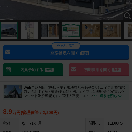
1分で入力完了！
空室状況を聞く
無料
内見予約する
初期費用を聞く
無料
無料
WEB申込対応（来店不要）現地待ち合わせOK！エイブル熊谷駅
前店のおすすめ♪ 敷金/更新料 0円♪ エイブルは契約金も家賃もク
レジット決済可能です♪ 保証人不要！エイブ
･･･ 続きを読む
8.9
万円(管理費等：2,200円)
敷/礼
なし/1ヶ月
間取り
1LDK+S