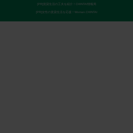
[PR]賃貸生活の工夫を紹介！CHINTAI情報局
[PR]女性の賃貸生活を応援！Woman.CHINTAI