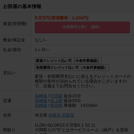
お部屋の基本情報
8.9
万円(管理費等：2,200円)
家賃(管理費)
初期費用を聞く（無料）
敷金/保証金
なし/--
礼金/償却
1ヶ月/--
家賃クレジット払い可（※条件要確認）
初期費用クレジット払い可（※条件要確認）
支払い
家賃・初期費用支払いに使えるクレジットカードの
種類や条件が決められている場合がございますの
で、店舗までお問合せください。
高崎線
/
行田駅
徒歩15分
交通
高崎線
/
吹上駅
徒歩20分
高崎線
/
熊谷駅
車移動 14分6km
住所
埼玉県
鴻巣市
北新宿
1LDK+S(LDK13.3 洋室6.1 S2.1)
間取り
※間取りの"S"とはサービスルーム（納戸）を意味