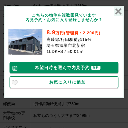
スーパー
ヤオコー鴻巣吹上店まで469m
こちらの物件を複数回見ています
コンビニ
ローソン鴻巣鎌塚北店まで772m
内見予約・お気に入り登録しませんか？
ショッピング
センター/ア
8.9
ウニクス鴻巣まで411m
万円(管理費：2,200円)
ウトレットモ
ール
高崎線/行田駅徒歩15分
埼玉県鴻巣市北新宿
ドラッグスト
スギドラッグ鴻巣店まで369m
1LDK+S / 50.01㎡
ア
その他飲食
（ファミレス
タリーズコーヒーウニクス鴻巣店まで362m
希望日時を選んで内見予約
無料
など）
幼稚園/保育
お気に入りに追加
なのはな保育園まで249m
園
銀行
埼玉縣信用金庫熊谷東支店まで1151m
郵便局
行田駅前郵便局まで730m
大学/短大/専
私立ものつくり大学まで2498m
門学校
ディスカウン