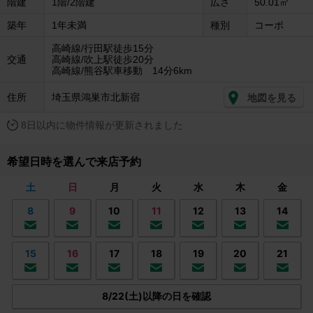
階建
1階/2階建
広さ
50.01㎡
築年
1年未満
種別
コーポ
高崎線/行田駅徒歩15分
交通
高崎線/吹上駅徒歩20分
高崎線/熊谷駅車移動 14分6km
住所
埼玉県鴻巣市北新宿
地図を見る
8日以内に物件情報が更新されました
希望日時を選んで来店予約
土
日
月
火
水
木
金
8
9
10
11
12
13
14
15
16
17
18
19
20
21
8/22(土)以降の日を確認