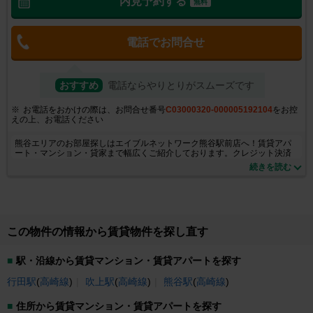
内見予約する
無料
電話でお問合せ
おすすめ
電話ならやりとりがスムーズです
お電話をおかけの際は、お問合せ番号
C03000320-000005192104
をお控
えの上、お電話ください
熊谷エリアのお部屋探しはエイブルネットワーク熊谷駅前店へ！賃貸アパ
ート・マンション・貸家まで幅広くご紹介しております。クレジット決済
も可能！地域密着ならではのアドバイスで、初めてのお部屋探しも安心し
続きを読む
ていただけると思います。親切・丁寧をモットーに、スタッフ一同、理想
のお部屋探しを全力でサポートをさせて頂きます。皆様のご来店を心より
お待ちしております。
この物件の情報から賃貸物件を探し直す
駅・沿線から賃貸マンション・賃貸アパートを探す
行田駅
(
高崎線
)
吹上駅
(
高崎線
)
熊谷駅
(
高崎線
)
住所から賃貸マンション・賃貸アパートを探す