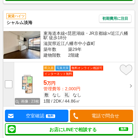
賃貸ハイツ
初期費用に注目
シャルム淡海
東海道本線<琵琶湖線・JR京都線>/近江八幡
駅 徒歩18分
滋賀県近江八幡市中小森町
築年数
築29年
建物階数
2階建
即入居
写真充実
無料オンライン相談可
インターネット無料
5
万円
管理費等：2,000円
敷
なし
礼
なし
1階
2DK
44.86㎡
画像 : 23枚
空室確認
電話で問合せ
無料
お店にLINEで相談する
無料