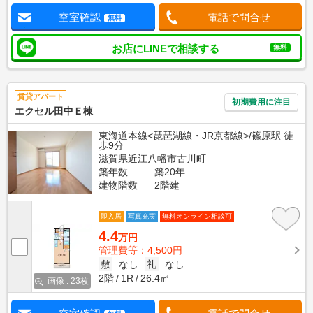
空室確認
電話で問合せ
無料
お店にLINEで相談する
無料
賃貸アパート
初期費用に注目
エクセル田中Ｅ棟
東海道本線<琵琶湖線・JR京都線>/篠原駅 徒
歩9分
滋賀県近江八幡市古川町
築年数
築20年
建物階数
2階建
即入居
写真充実
無料オンライン相談可
4.4
万円
管理費等：4,500円
敷
なし
礼
なし
2階
1R
26.4㎡
画像 : 23枚