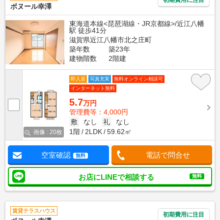
ボヌール幸澤
東海道本線<琵琶湖線・JR京都線>/近江八幡
駅 徒歩41分
滋賀県近江八幡市北之庄町
築年数
築23年
建物階数
2階建
即入居
写真充実
無料オンライン相談可
インターネット無料
5.7
万円
管理費等：4,000円
敷
なし
礼
なし
1階
2LDK
59.62㎡
画像 : 20枚
空室確認
電話で問合せ
無料
お店にLINEで相談する
無料
賃貸テラスハウス
初期費用に注目