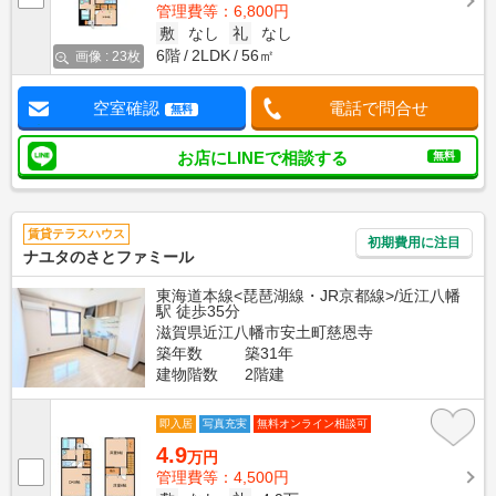
管理費等：6,800円
敷
なし
礼
なし
6階
2LDK
56㎡
画像 : 23枚
空室確認
電話で問合せ
無料
お店にLINEで相談する
無料
賃貸テラスハウス
初期費用に注目
ナユタのさとファミール
東海道本線<琵琶湖線・JR京都線>/近江八幡
駅 徒歩35分
滋賀県近江八幡市安土町慈恩寺
築年数
築31年
建物階数
2階建
即入居
写真充実
無料オンライン相談可
4.9
万円
管理費等：4,500円