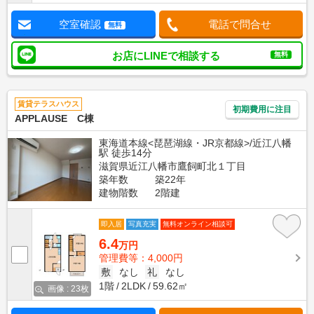
空室確認
電話で問合せ
無料
お店にLINEで相談する
無料
賃貸テラスハウス
初期費用に注目
APPLAUSE C棟
東海道本線<琵琶湖線・JR京都線>/近江八幡
駅 徒歩14分
滋賀県近江八幡市鷹飼町北１丁目
築年数
築22年
建物階数
2階建
即入居
写真充実
無料オンライン相談可
6.4
万円
管理費等：4,000円
敷
なし
礼
なし
1階
2LDK
59.62㎡
画像 : 23枚