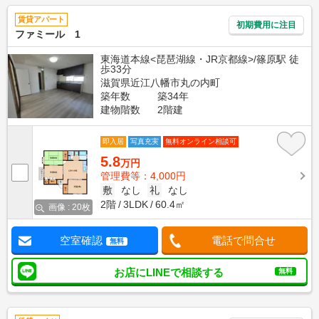
賃貸アパート
初期費用に注目
ファミール 1
東海道本線<琵琶湖線・JR京都線>/篠原駅 徒
歩33分
滋賀県近江八幡市丸の内町
築年数
築34年
建物階数
2階建
即入居
写真充実
無料オンライン相談可
5.8
万円
管理費等：4,000円
敷
なし
礼
なし
2階
3LDK
60.4㎡
画像 : 20枚
空室確認
電話で問合せ
無料
お店にLINEで相談する
無料