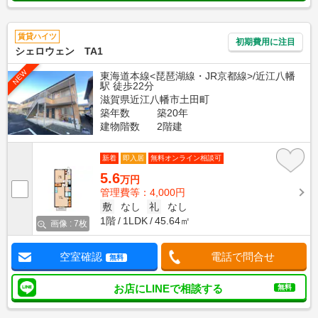
賃貸ハイツ
初期費用に注目
シェロウェン TA1
NEW
東海道本線<琵琶湖線・JR京都線>/近江八幡
駅 徒歩22分
滋賀県近江八幡市土田町
築年数
築20年
建物階数
2階建
新着
即入居
無料オンライン相談可
5.6
万円
管理費等：4,000円
敷
なし
礼
なし
1階
1LDK
45.64㎡
画像 : 7枚
空室確認
電話で問合せ
無料
お店にLINEで相談する
無料