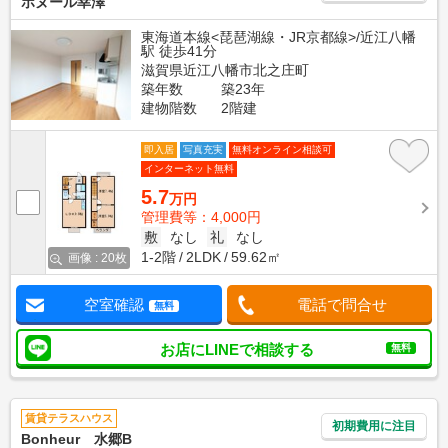
ボヌール幸澤
東海道本線<琵琶湖線・JR京都線>/近江八幡
駅 徒歩41分
滋賀県近江八幡市北之庄町
築年数
築23年
建物階数
2階建
即入居
写真充実
無料オンライン相談可
インターネット無料
5.7
万円
管理費等：4,000円
敷
なし
礼
なし
1-2階
2LDK
59.62㎡
画像 : 20枚
空室確認
電話で問合せ
無料
お店にLINEで相談する
無料
賃貸テラスハウス
初期費用に注目
Bonheur 水郷B