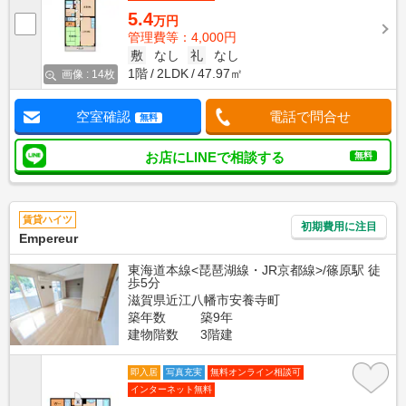
5.4
万円
管理費等：4,000円
敷
なし
礼
なし
1階
2LDK
47.97㎡
画像 : 14枚
空室確認
電話で問合せ
無料
お店にLINEで相談する
無料
賃貸ハイツ
初期費用に注目
Empereur
東海道本線<琵琶湖線・JR京都線>/篠原駅 徒
歩5分
滋賀県近江八幡市安養寺町
築年数
築9年
建物階数
3階建
即入居
写真充実
無料オンライン相談可
インターネット無料