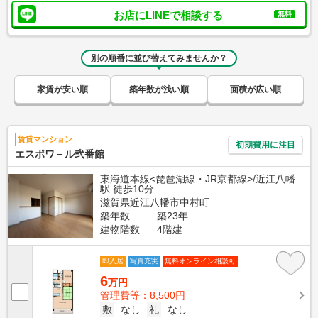
お店にLINEで相談する
無料
別の順番に並び替えてみませんか？
家賃が安い順
築年数が浅い順
面積が広い順
賃貸マンション
初期費用に注目
エスポワ－ル弐番館
東海道本線<琵琶湖線・JR京都線>/近江八幡
駅 徒歩10分
滋賀県近江八幡市中村町
築年数
築23年
建物階数
4階建
即入居
写真充実
無料オンライン相談可
6
万円
管理費等：8,500円
敷
なし
礼
なし