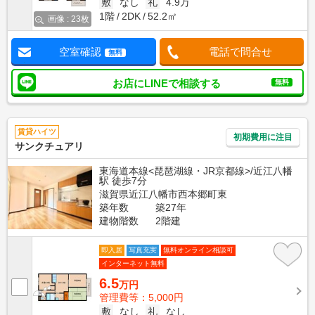
敷
なし
礼
4.9万
1階
2DK
52.2㎡
画像 : 23枚
空室確認
電話で問合せ
無料
お店にLINEで相談する
無料
賃貸ハイツ
初期費用に注目
サンクチュアリ
東海道本線<琵琶湖線・JR京都線>/近江八幡
駅 徒歩7分
滋賀県近江八幡市西本郷町東
築年数
築27年
建物階数
2階建
即入居
写真充実
無料オンライン相談可
インターネット無料
6.5
万円
管理費等：5,000円
敷
なし
礼
なし