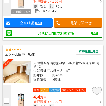
管理費等：4,500円
敷
なし
礼
なし
2階
1R
26.4㎡
画像 : 23枚
空室確認
電話で問合せ
無料
お店にLINEで相談する
無料
賃貸アパート
初期費用に注目
エクセル田中 W棟
NEW
東海道本線<琵琶湖線・JR京都線>/篠原駅 徒
歩9分
滋賀県近江八幡市古川町
築年数
築20年
建物階数
2階建
新着
即入居
写真充実
無料オンライン相談可
4.4
万円
管理費等：4,500円