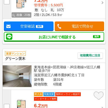
7.2
万円
管理費等：5,500円
敷
なし
礼
10万
2階
2LDK
53.9㎡
画像 : 20枚
空室確認
電話で問合せ
無料
お店にLINEで相談する
無料
賃貸マンション
初期費用に注目
グリーン茨木
東海道本線<琵琶湖線・JR京都線>/近江八幡
駅 徒歩7分
滋賀県近江八幡市鷹飼町北１丁目
築年数
築31年
建物階数
6階建
即入居
写真充実
無料オンライン相談可
インターネット無料
6.2
万円