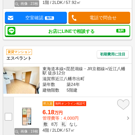
1階
2LDK
57.92㎡
画像 : 23枚
空室確認
電話で問合せ
無料
お店にLINEで相談する
無料
賃貸マンション
初期費用に注目
エスペラント
東海道本線<琵琶湖線・JR京都線>/近江八幡
駅 徒歩12分
滋賀県近江八幡市出町
築年数
築24年
建物階数
5階建
即入居
無料オンライン相談可
6.18
万円
管理費等：4,000円
敷
8万
礼
なし
4階
2LDK
57㎡
画像 : 19枚