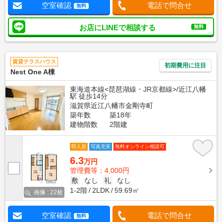
空室確認
電話で問合せ
無料
お店にLINEで相談する
無料
賃貸テラスハウス
初期費用に注目
Nest One A棟
東海道本線<琵琶湖線・JR京都線>/近江八幡
駅 徒歩14分
滋賀県近江八幡市金剛寺町
築年数
築18年
建物階数
2階建
即入居
写真充実
無料オンライン相談可
6.3
万円
管理費等：4,000円
敷
なし
礼
なし
1-2階
2LDK
59.69㎡
画像 : 22枚
空室確認
電話で問合せ
無料