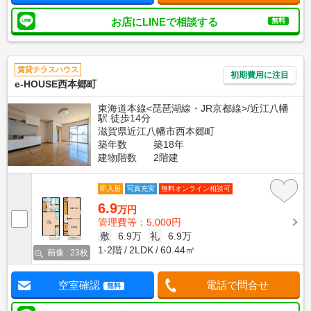
お店にLINEで相談する
無料
賃貸テラスハウス
初期費用に注目
e-HOUSE西本郷町
東海道本線<琵琶湖線・JR京都線>/近江八幡
駅 徒歩14分
滋賀県近江八幡市西本郷町
築年数
築18年
建物階数
2階建
即入居
写真充実
無料オンライン相談可
6.9
万円
管理費等：5,000円
敷
6.9万
礼
6.9万
1-2階
2LDK
60.44㎡
画像 : 23枚
空室確認
電話で問合せ
無料