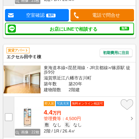
画像 : 23枚
空室確認
電話で問合せ
無料
お店にLINEで相談する
無料
賃貸アパート
初期費用に注目
エクセル田中Ｅ棟
東海道本線<琵琶湖線・JR京都線>/篠原駅 徒
歩9分
滋賀県近江八幡市古川町
築年数
築20年
建物階数
2階建
即入居
写真充実
無料オンライン相談可
4.4
万円
管理費等：4,500円
敷
なし
礼
なし
2階
1R
26.4㎡
画像 : 22枚