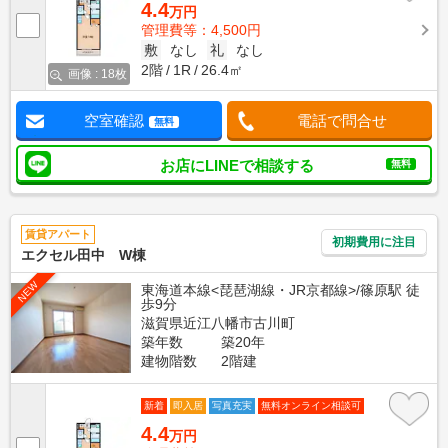
4.4
万円
管理費等：4,500円
敷
なし
礼
なし
2階
1R
26.4㎡
画像 : 18枚
空室確認
電話で問合せ
無料
お店にLINEで相談する
無料
賃貸アパート
初期費用に注目
エクセル田中 W棟
NEW
東海道本線<琵琶湖線・JR京都線>/篠原駅 徒
歩9分
滋賀県近江八幡市古川町
築年数
築20年
建物階数
2階建
新着
即入居
写真充実
無料オンライン相談可
4.4
万円