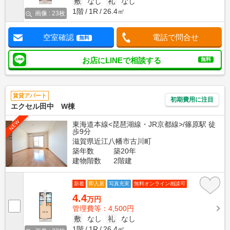
敷
なし
礼
なし
1階
1R
26.4㎡
画像 : 23枚
空室確認
電話で問合せ
無料
お店にLINEで相談する
無料
賃貸アパート
初期費用に注目
エクセル田中 W棟
NEW
東海道本線<琵琶湖線・JR京都線>/篠原駅 徒
歩9分
滋賀県近江八幡市古川町
築年数
築20年
建物階数
2階建
新着
即入居
写真充実
無料オンライン相談可
4.4
万円
管理費等：4,500円
敷
なし
礼
なし
1階
1R
26.4㎡