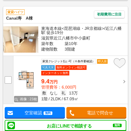
賃貸ハイツ
初期費用に注目
Canal寿 A棟
東海道本線<琵琶湖線・JR京都線>/近江八幡
駅 徒歩19分
滋賀県近江八幡市中小森町
築年数
築10年
建物階数
3階建
家賃クレジット払い可（※条件要確認）
即入居
写真充実
無料オンライン相談可
インターネット無料
9.4
万円
管理費等：6,000円
敷
なし
礼
13万
1階
2LDK
67.09㎡
画像 : 23枚
空室確認
電話で問合せ
無料
お店にLINEで相談する
無料