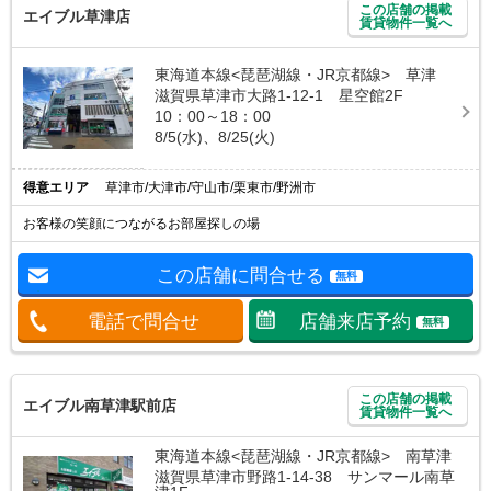
この店舗の掲載
エイブル草津店
賃貸物件一覧へ
東海道本線<琵琶湖線・JR京都線> 草津
滋賀県草津市大路1-12-1 星空館2F
10：00～18：00
8/5(水)、8/25(火)
得意エリア
草津市/大津市/守山市/栗東市/野洲市
お客様の笑顔につながるお部屋探しの場
この店舗に問合せる
無料
電話で問合せ
店舗来店予約
無料
この店舗の掲載
エイブル南草津駅前店
賃貸物件一覧へ
東海道本線<琵琶湖線・JR京都線> 南草津
滋賀県草津市野路1-14-38 サンマール南草