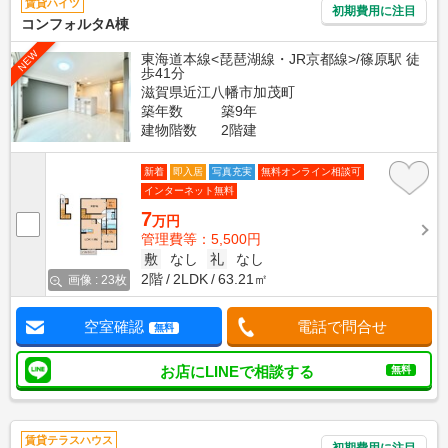
賃貸ハイツ
初期費用に注目
コンフォルタA棟
NEW
東海道本線<琵琶湖線・JR京都線>/篠原駅 徒
歩41分
滋賀県近江八幡市加茂町
築年数
築9年
建物階数
2階建
新着
即入居
写真充実
無料オンライン相談可
インターネット無料
7
万円
管理費等：5,500円
敷
なし
礼
なし
2階
2LDK
63.21㎡
画像 : 23枚
空室確認
電話で問合せ
無料
お店にLINEで相談する
無料
賃貸テラスハウス
初期費用に注目