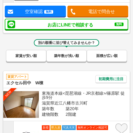
空室確認
電話で問合せ
無料
お店にLINEで相談する
無料
別の順番に並び替えてみませんか？
家賃が安い順
築年数が浅い順
面積が広い順
賃貸アパート
初期費用に注目
エクセル田中 W棟
NEW
東海道本線<琵琶湖線・JR京都線>/篠原駅 徒
歩9分
滋賀県近江八幡市古川町
築年数
築20年
建物階数
2階建
新着
即入居
写真充実
無料オンライン相談可