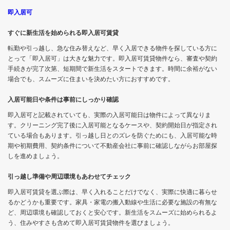
即入居可
すぐに新生活を始められる即入居可賃貸
転勤や引っ越し、急な住み替えなど、早く入居できる物件を探している方に
とって「即入居可」は大きな魅力です。即入居可賃貸物件なら、審査や契約
手続きが完了次第、短期間で新生活をスタートできます。時間に余裕がない
場合でも、スムーズに住まいを決めたい方におすすめです。
入居可能日や条件は事前にしっかり確認
即入居可と記載されていても、実際の入居可能日は物件によって異なりま
す。クリーニング完了後に入居可能となるケースや、契約開始日が指定され
ている場合もあります。引っ越し日とのズレを防ぐためにも、入居可能な時
期や初期費用、契約条件について不動産会社に事前に確認しながらお部屋探
しを進めましょう。
引っ越し準備や周辺環境もあわせてチェック
即入居可賃貸を選ぶ際は、早く入れることだけでなく、実際に快適に暮らせ
るかどうかも重要です。家具・家電の搬入動線や生活に必要な施設の有無な
ど、周辺環境も確認しておくと安心です。新生活をスムーズに始められるよ
う、住みやすさも含めて即入居可賃貸物件を選びましょう。