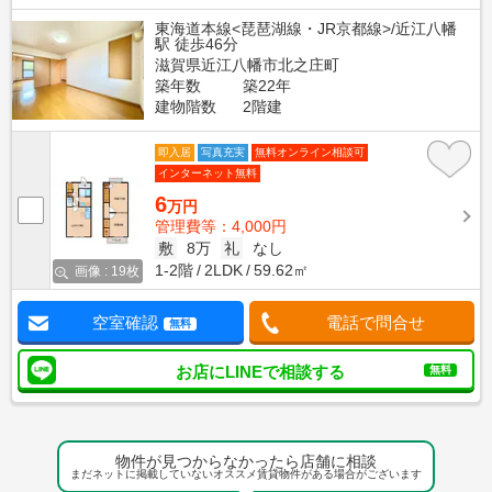
東海道本線<琵琶湖線・JR京都線>/近江八幡
駅 徒歩46分
滋賀県近江八幡市北之庄町
築年数
築22年
建物階数
2階建
即入居
写真充実
無料オンライン相談可
インターネット無料
6
万円
管理費等：4,000円
敷
8万
礼
なし
1-2階
2LDK
59.62㎡
画像 : 19枚
空室確認
電話で問合せ
無料
お店にLINEで相談する
無料
物件が見つからなかったら店舗に相談
まだネットに掲載していないオススメ賃貸物件がある場合がございます