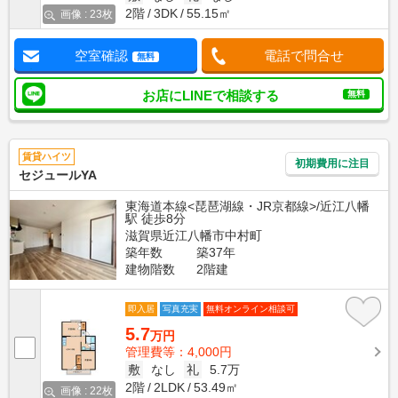
2階
3DK
55.15㎡
画像 : 23枚
空室確認
電話で問合せ
無料
お店にLINEで相談する
無料
賃貸ハイツ
初期費用に注目
セジュールYA
東海道本線<琵琶湖線・JR京都線>/近江八幡
駅 徒歩8分
滋賀県近江八幡市中村町
築年数
築37年
建物階数
2階建
即入居
写真充実
無料オンライン相談可
5.7
万円
管理費等：4,000円
敷
なし
礼
5.7万
2階
2LDK
53.49㎡
画像 : 22枚