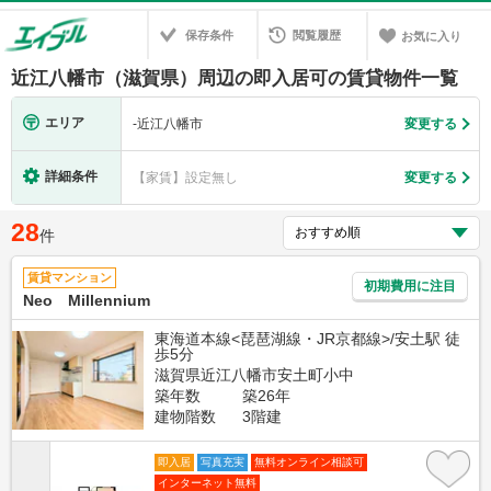
保存条件
閲覧履歴
お気に入り
近江八幡市（滋賀県）周辺の即入居可の賃貸物件一覧
エリア
-
近江八幡市
変更する
詳細条件
【家賃】設定無し
変更する
28
件
賃貸マンション
初期費用に注目
Neo Millennium
東海道本線<琵琶湖線・JR京都線>/安土駅 徒
歩5分
滋賀県近江八幡市安土町小中
築年数
築26年
建物階数
3階建
即入居
写真充実
無料オンライン相談可
インターネット無料