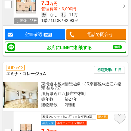
7.3
万円
管理費等：6,000円
敷
なし
礼
11万
1階
1LDK
42.93㎡
画像 : 23枚
空室確認
電話で問合せ
無料
お店にLINEで相談する
無料
賃貸ハイツ
初期費用に注目
エミナ・コレージュA
東海道本線<琵琶湖線・JR京都線>/近江八幡
駅 徒歩7分
滋賀県近江八幡市中村町
築年数
築27年
建物階数
2階建
家賃クレジット払い可（※条件要確認）
即入居
写真充実
無料オンライン相談可