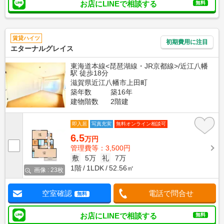
お店にLINEで相談する
無料
賃貸ハイツ
初期費用に注目
エターナルグレイス
東海道本線<琵琶湖線・JR京都線>/近江八幡
駅 徒歩18分
滋賀県近江八幡市上田町
築年数
築16年
建物階数
2階建
即入居
写真充実
無料オンライン相談可
6.5
万円
管理費等：3,500円
敷
5万
礼
7万
1階
1LDK
52.56㎡
画像 : 23枚
空室確認
電話で問合せ
無料
お店にLINEで相談する
無料