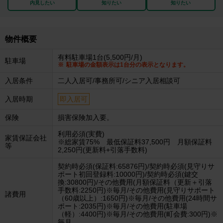
内見したい
知りたい
知りたい
物件概要
有料駐車場1台(5,500円/月)
駐車場
駐車場の金額表示は1台分の表示となります。
入居条件
二人入居可/事務所可/シニア入居相談可
入居時期
即入居可
保険
損害保険加入要。
利用必須(実費)
家賃保証会社
※総家賃75% 最低保証料37,500円 月額保証料
等
2,250円(更新料+引落手数料)
契約時必須(保証料:65876円)/契約時必須(見守りサ
ポート初回登録料:10000円)/契約時必須(鍵交
換:30800円)/その他費用(月額保証料（更新＋引落
手数料:2250円)※毎月/その他費用(見守りサポート
諸費用
（60歳以上）:1650円)※毎月/その他費用(24時間サ
ポート:2035円)※毎月/その他費用(駐車場
（軽）:4400円)※毎月/その他費用(町会費:300円)※
毎月