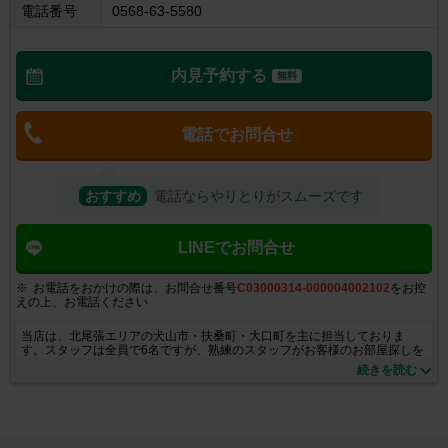
電話番号
0568-63-5580
内見予約する
無料
電話でお問合せ
おすすめ
電話ならやりとりがスムーズです
LINEでお問合せ
お電話をおかけの際は、お問合せ番号
C03000314-000004002102
をお控
えの上、お電話ください
当店は、北尾張エリアの犬山市・扶桑町・大口町を主に担当しておりま
す。スタッフは全員で6名ですが、熟練のスタッフがお客様のお部屋探しを
お手伝いさせいただきます。当店のエリアは、観光名所（犬山城・木曽川
続きを読む
畔・日本モンキーパーク・明治村・リトルワールド等）が多数あり、自然
も豊かで、お住まいになられるには良い環境だと思います。お客様のご来
店を、社員一同心よりお待ちしております。