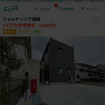
フォルテッツア城南（1階/42.03㎡）犬山口駅（愛知県）の賃貸マンション・賃貸アパート・賃貸住宅の不動産情報を検索！ 不動産賃貸の物件探しは、お部屋探しのエイブル
1
保存条件
閲覧履歴
お気に入り
フォルテッツア城南
7.5
万円(管理費等：5,000円)
敷金なし
即入居可
新築