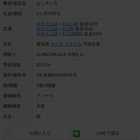
敷金/保証金
なし/1ヶ月
礼金/償却
2ヶ月/100％
名鉄犬山線
/
犬山口駅
徒歩10分
交通
名鉄犬山線
/
犬山駅
徒歩15分
名鉄犬山線
/
犬山遊園駅
徒歩23分
住所
愛知県
犬山市
大字犬山
字南古券
間取り
1LDK(LDK16.8 洋室5.1)
専有面積
42.03㎡
築年/築年月
1年未満/2026年02月
階/階建
1階/2階建
建物種別
アパート
建物構造
木造
向き
南
お気に入り
LINEで送る