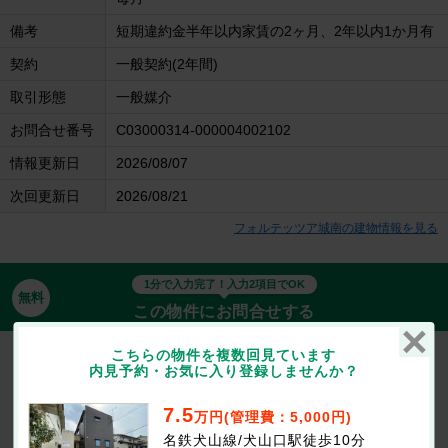
備考
短期違約金半年以内家賃の2ヶ月、2年以内1か月有
契約
一般契約(2年間)
取引形態
一般媒介
お問合せ番号
C03000314-000004002102
情報更新日
2026/08/07
次回更新日
2026/08/21
フォルテッツア城南の建物情報を見る
1分で入力完了！入力2項目でOK
無料
この物件にお問合せする
こちらの物件を複数回見ています
フォルテッツア城南
内見予約・お気に入り登録しませんか？
7.5万円
(管理費等：5,000円)
なし
2ヶ月
敷
礼
7.5
1LDK / 42.03㎡ / 1階
万円(管理費：5,000円)
名鉄犬山線/犬山口駅徒歩10分