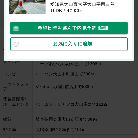
愛知県犬山市大字犬山字南古券
最新の空室状況が知りたい
1LDK / 42.03㎡
お部屋を
初期費用が
似たお部屋を
内見したい
知りたい
知りたい
希望日時を選んで内見予約
無料
お気に入りに追加
地図を見る
周辺施設
ヨシヅヤ犬山店まで1053m
スーパー
コープあいちいぬやままで1206m
コンビニ
ローソン犬山本町店まで396m
ドラッグスト
V・drug犬山駅前店まで586m
ア
電気量販店/
ホームセンタ
ホームプラザナフコ犬山店まで1112m
ー
銀行
岐阜信用金庫犬山支店まで389m
郵便局
犬山薬師郵便局まで401m