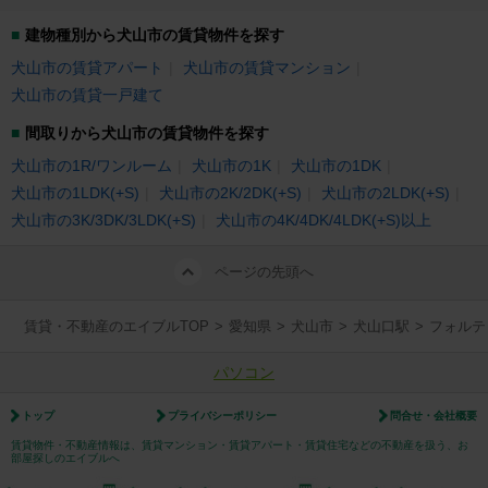
建物種別から犬山市の賃貸物件を探す
犬山市の賃貸アパート
犬山市の賃貸マンション
犬山市の賃貸一戸建て
間取りから犬山市の賃貸物件を探す
犬山市の1R/ワンルーム
犬山市の1K
犬山市の1DK
犬山市の1LDK(+S)
犬山市の2K/2DK(+S)
犬山市の2LDK(+S)
犬山市の3K/3DK/3LDK(+S)
犬山市の4K/4DK/4LDK(+S)以上
ページの先頭へ
賃貸・不動産のエイブルTOP
>
愛知県
>
犬山市
>
犬山口駅
>
フォルテ
パソコン
トップ
プライバシーポリシー
問合せ・会社概要
賃貸物件・不動産情報は、賃貸マンション・賃貸アパート・賃貸住宅などの不動産を扱う、お
部屋探しのエイブルへ