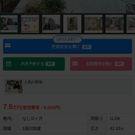
1分で入力完了！
空室状況を聞く
無料
内見予約する
初期費用を聞く
無料
無料
人気の新築。
7.5
万円(管理費等：5,000円)
敷/礼
なし/2ヶ月
間取り
1LDK
階建
1階/2階建
広さ
42.03㎡