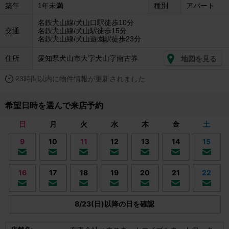
築年
1年未満
種別
アパート
名鉄犬山線/犬山口駅徒歩10分
交通
名鉄犬山線/犬山駅徒歩15分
名鉄犬山線/犬山遊園駅徒歩23分
住所
愛知県犬山市大字犬山字南古券
地図を見る
23時間以内に物件情報が更新されました
希望日時を選んで来店予約
日
月
火
水
木
金
土
9
10
11
12
13
14
15
16
17
18
19
20
21
22
8/23(日)以降の日を確認