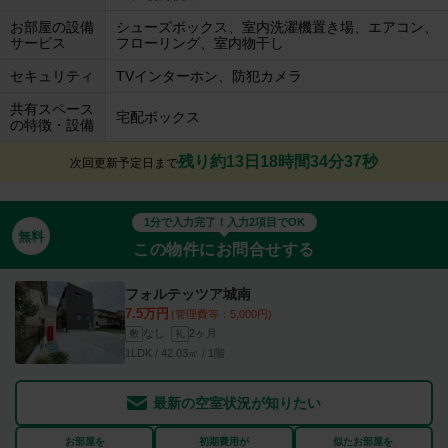
お部屋の設備
シューズボックス、室内洗濯機置き場、エアコン、
サービス
フローリング、室内物干し
セキュリティ
TVインターホン、防犯カメラ
共有スペース
宅配ボックス
の特徴・設備
残り約13日18時間34分36秒
次回更新予定日まで
1分で入力完了！入力2項目でOK
無料
この物件にお問合せする
フォルテッツア城南
7.5万円
(管理費等：5,000円)
なし
2ヶ月
敷
礼
1LDK / 42.03㎡ / 1階
最新の空室状況が知りたい
お部屋を
初期費用が
似たお部屋を