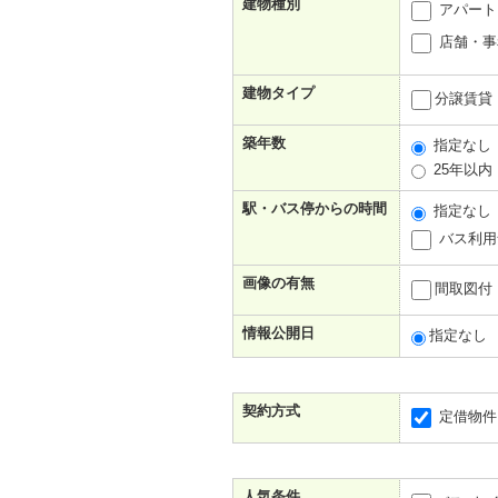
建物種別
アパート
店舗・事
建物タイプ
分譲賃貸
築年数
指定なし
25年以内
駅・バス停からの時間
指定なし
バス利用
画像の有無
間取図付
情報公開日
指定なし
契約方式
定借物件
人気条件