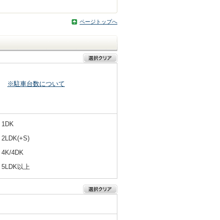
ページトップへ
※駐車台数について
1DK
2LDK(+S)
4K/4DK
5LDK以上