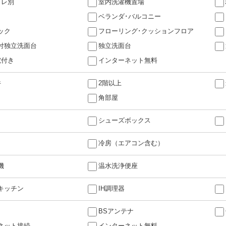
イレ別
室内洗濯機置場
ベランダ･バルコニー
ック
フローリング･クッションフロア
付独立洗面台
独立洗面台
電付き
インターネット無料
件
2階以上
角部屋
シューズボックス
冷房（エアコン含む）
機
温水洗浄便座
キッチン
IH調理器
BSアンテナ
ネット接続
インターネット無料