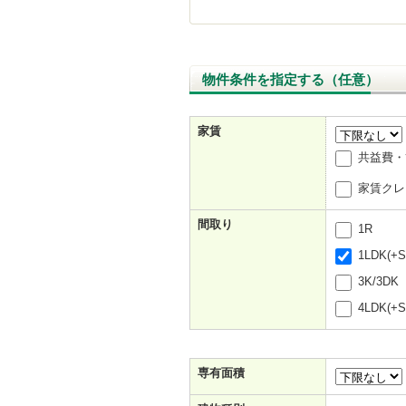
物件条件を指定する（任意）
家賃
共益費・
家賃クレ
間取り
1R
1LDK(+S
3K/3DK
4LDK(+S
専有面積