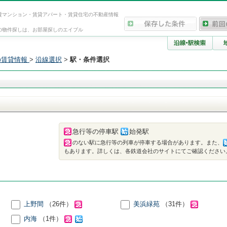
貸マンション・賃貸アパート・賃貸住宅の不動産情報
の物件探しは、お部屋探しのエイブル
の賃貸情報
>
沿線選択
>
駅・条件選択
急行等の停車駅
始発駅
。
のない駅に急行等の列車が停車する場合があります。また、
もあります。詳しくは、各鉄道会社のサイトにてご確認ください
上野間
（26件）
美浜緑苑
（31件）
内海
（1件）