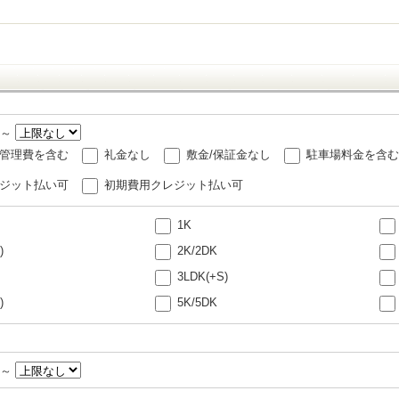
～
管理費を含む
礼金なし
敷金/保証金なし
駐車場料金を含む
ジット払い可
初期費用クレジット払い可
1K
)
2K/2DK
3LDK(+S)
)
5K/5DK
～