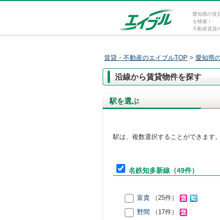
愛知県の賃
を検索！
不動産賃貸
賃貸・不動産のエイブルTOP
>
愛知県
沿線から賃貸物件を探す
駅を選ぶ
駅は、複数選択することができます
名鉄知多新線
（49件）
富貴
（25件）
野間
（17件）