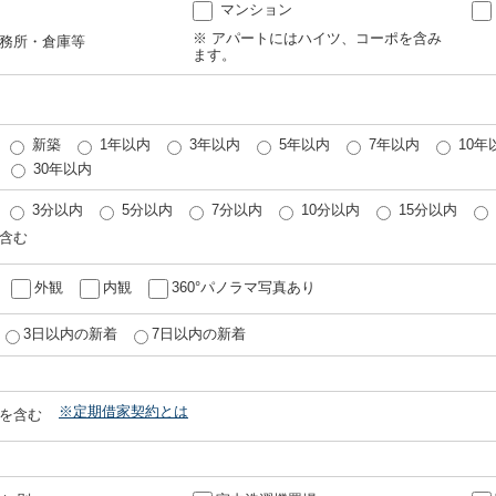
マンション
※ アパートにはハイツ、コーポを含み
務所・倉庫等
ます。
新築
1年以内
3年以内
5年以内
7年以内
10年
30年以内
3分以内
5分以内
7分以内
10分以内
15分以内
含む
外観
内観
360°パノラマ写真あり
3日以内の新着
7日以内の新着
※定期借家契約とは
を含む