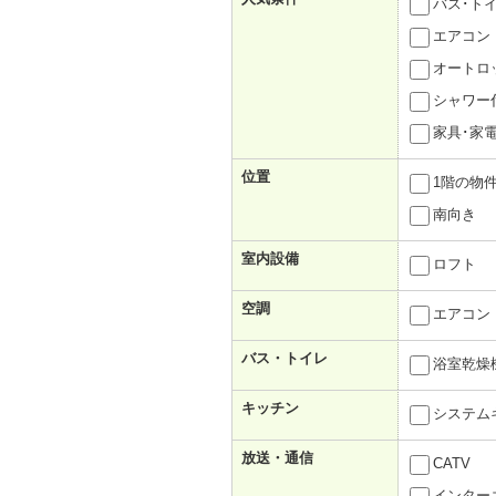
バス･ト
エアコン
オートロ
シャワー
家具･家
位置
1階の物
南向き
室内設備
ロフト
空調
エアコン
バス・トイレ
浴室乾燥
キッチン
システム
放送・通信
CATV
インター