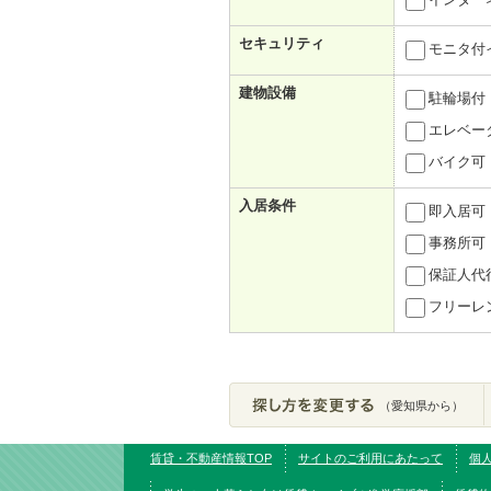
セキュリティ
モニタ付
建物設備
駐輪場付
エレベー
バイク可
入居条件
即入居可
事務所可
保証人代
フリーレ
（愛知県から）
賃貸・不動産情報TOP
サイトのご利用にあたって
個