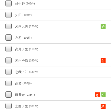
針中野
(266件)
矢田
(193件)
河内天美
(120件)
始
布忍
(101件)
高見ノ里
(110件)
河内松原
(143件)
急
恵我ノ荘
(130件)
高鷲
(197件)
藤井寺
(233件)
急
始
土師ノ里
(181件)
急