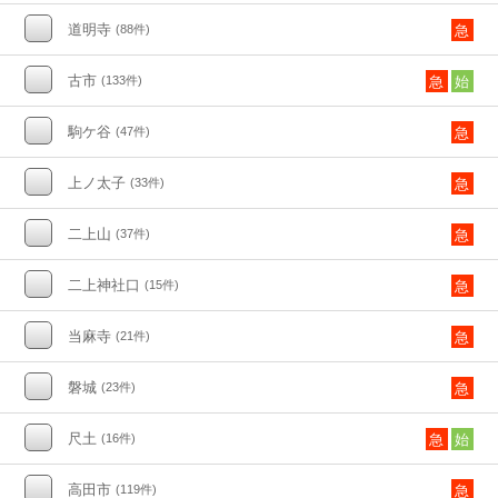
道明寺
(88件)
急
古市
(133件)
急
始
駒ケ谷
(47件)
急
上ノ太子
(33件)
急
二上山
(37件)
急
二上神社口
(15件)
急
当麻寺
(21件)
急
磐城
(23件)
急
尺土
(16件)
急
始
高田市
(119件)
急