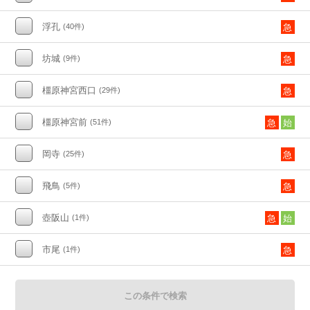
浮孔
(40件)
急
坊城
(9件)
急
橿原神宮西口
(29件)
急
橿原神宮前
(51件)
急
始
岡寺
(25件)
急
飛鳥
(5件)
急
壺阪山
(1件)
急
始
市尾
(1件)
急
この条件で検索