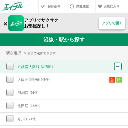
保存条件
閲覧履歴
お気に入り
アプリでサクサク
×
アプリで開く
お部屋探し！
沿線・駅から探す
駅を選択
50個まで選択できます
近鉄南大阪線
(1478件)
大阪阿部野橋
(49件)
急
始
河堀口
(91件)
北田辺
(132件)
今川
(171件)