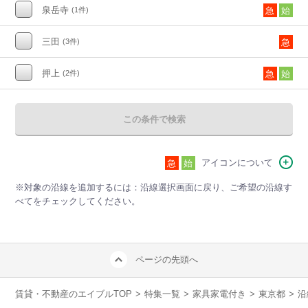
泉岳寺
(1件)
急
始
三田
(3件)
急
押上
(2件)
急
始
この条件で検索
アイコンについて
急
始
※対象の沿線を追加するには：沿線選択画面に戻り、ご希望の沿線す
べてをチェックしてください。
ページの先頭へ
賃貸・不動産のエイブルTOP
>
特集一覧
>
家具家電付き
>
東京都
>
沿