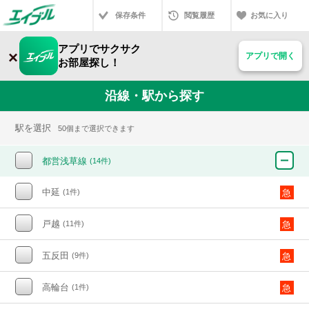
保存条件
閲覧履歴
お気に入り
アプリでサクサク
×
アプリで開く
お部屋探し！
沿線・駅から探す
駅を選択
50個まで選択できます
都営浅草線
(14件)
中延
(1件)
急
戸越
(11件)
急
五反田
(9件)
急
高輪台
(1件)
急