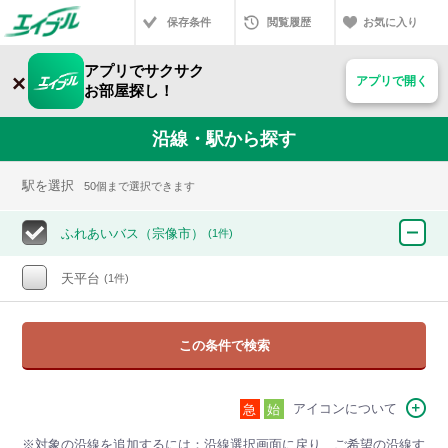
保存条件
閲覧履歴
お気に入り
アプリでサクサク
×
アプリで開く
お部屋探し！
沿線・駅から探す
駅を選択
50個まで選択できます
ふれあいバス（宗像市）
(1件)
天平台
(1件)
この条件で検索
アイコンについて
急
始
※対象の沿線を追加するには：沿線選択画面に戻り、ご希望の沿線す