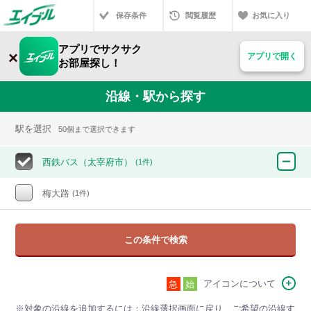
保存条件
閲覧履歴
お気に入り
アプリでサクサク
×
アプリで開く
お部屋探し！
沿線・駅から探す
駅を選択
50個まで選択できます
西鉄バス（太宰府市）
(1件)
梅大路
(1件)
この条件で検索
アイコンについて
急
始
※対象の沿線を追加するには：沿線選択画面に戻り、ご希望の沿線す