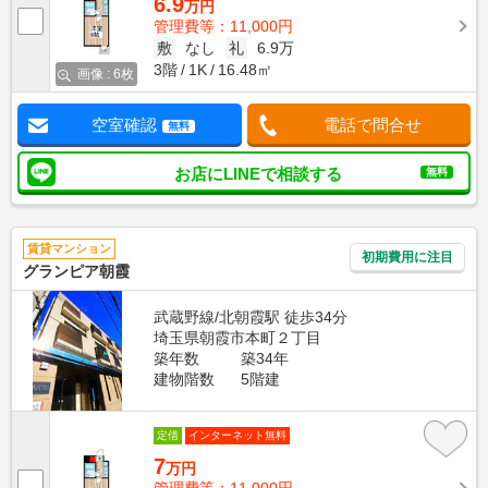
6.9
万円
管理費等：11,000円
敷
なし
礼
6.9万
3階
1K
16.48㎡
画像 : 6枚
空室確認
電話で問合せ
無料
お店にLINEで相談する
無料
賃貸マンション
初期費用に注目
グランピア朝霞
武蔵野線/北朝霞駅 徒歩34分
埼玉県朝霞市本町２丁目
築年数
築34年
建物階数
5階建
定借
インターネット無料
7
万円