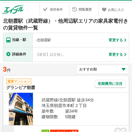
保存条件
閲覧履歴
お気に入り
北朝霞駅（武蔵野線）・他周辺駅エリアの家具家電付き
の賃貸物件一覧
沿線・駅
-
北朝霞駅
変更する
詳細条件
【家賃】設定無し
変更する
3
件
賃貸マンション
初期費用に注目
グランピア朝霞
武蔵野線/北朝霞駅 徒歩34分
埼玉県朝霞市本町２丁目
築年数
築34年
建物階数
5階建
定借
インターネット無料