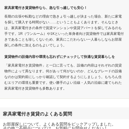
家具家電付き賃貸物件なら、急な引っ越しでも安心！
長期の出張や転勤などの理由で急きょ引っ越しが決まった場合、新たに家電
を探して購入する時間がない……ということもよくあります。そんなとき
は、家具家電付きの条件で賃貸マンションや賃貸アパートを探してみるのも
手です。1R（ワンルーム）や1Kといった単身者向け賃貸物件では家具家電付
きであることも珍しくないため、家具にこだわらない一人暮らしならお部屋
探しの条件に加えるのもよいでしょう。
賃貸物件の設備内容や環境も忘れずにチェックして快適な賃貸暮らしを
「家具家電付き賃貸物件」と一口に言っても、設備の内容はそれぞれの賃貸
物件によって異なります。何があって何がないのか、どんなグレードの設備
なのかは契約前にしっかり確認して契約するようにしましょう。もちろん住
むエリアの環境も重要です。使い勝手のよい沿線・人気の沿線に建てられた
家具家電付き賃貸物件も多数あります。
家具家電付き賃貸のよくある質問
お部屋探しについて、よくある質問をピックアップしました。
その他ご不明点については、お気軽にお問合せください！