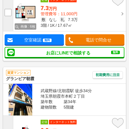
7.3
万円
管理費等：11,000円
敷
なし
礼
7.3万
3階
1K
17.67㎡
画像 : 6枚
空室確認
電話で問合せ
無料
お店にLINEで相談する
無料
賃貸マンション
初期費用に注目
グランピア朝霞
武蔵野線/北朝霞駅 徒歩34分
埼玉県朝霞市本町２丁目
築年数
築34年
建物階数
5階建
定借
インターネット無料