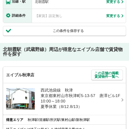
沿線・駅
北朝霞駅
変更する
詳細条件
【家賃】設定無し
変更する
この条件を保存する
北朝霞駅（武蔵野線）
周辺が得意なエイブル店舗で賃貸物
件を探す
この店舗の掲載
エイブル秋津店
賃貸物件一覧へ
西武池袋線 秋津
東京都東村山市秋津町5-13-57 唐澤ビル1F
10:00～18:00
夏季休業（8/12.8/13）
得意エリア
秋津駅/清瀬駅/所沢駅/東村山駅/新秋津駅