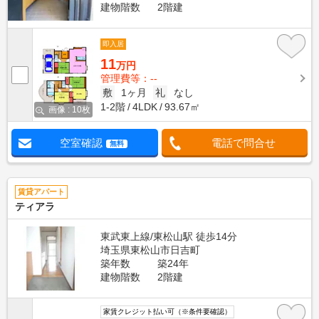
建物階数
2階建
即入居
11
万円
管理費等：--
敷
1ヶ月
礼
なし
1-2階
4LDK
93.67㎡
画像 : 10枚
空室確認
電話で問合せ
無料
賃貸アパート
ティアラ
東武東上線/東松山駅 徒歩14分
埼玉県東松山市日吉町
築年数
築24年
建物階数
2階建
家賃クレジット払い可（※条件要確認）