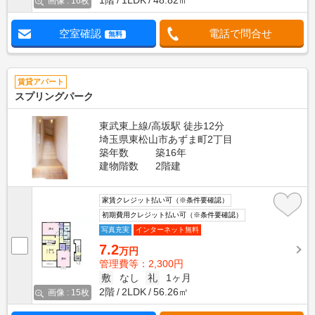
1階
1LDK
48.82㎡
画像 : 16枚
空室確認
電話で問合せ
無料
賃貸アパート
スプリングパーク
東武東上線/高坂駅 徒歩12分
埼玉県東松山市あずま町2丁目
築年数
築16年
建物階数
2階建
家賃クレジット払い可（※条件要確認）
初期費用クレジット払い可（※条件要確認）
写真充実
インターネット無料
7.2
万円
管理費等：2,300円
敷
なし
礼
1ヶ月
2階
2LDK
56.26㎡
画像 : 15枚