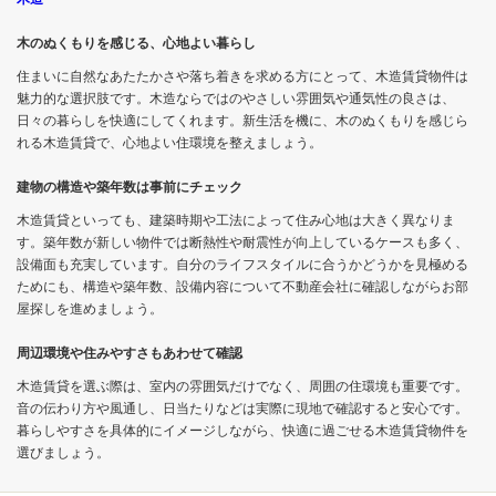
木のぬくもりを感じる、心地よい暮らし
住まいに自然なあたたかさや落ち着きを求める方にとって、木造賃貸物件は
魅力的な選択肢です。木造ならではのやさしい雰囲気や通気性の良さは、
日々の暮らしを快適にしてくれます。新生活を機に、木のぬくもりを感じら
れる木造賃貸で、心地よい住環境を整えましょう。
建物の構造や築年数は事前にチェック
木造賃貸といっても、建築時期や工法によって住み心地は大きく異なりま
す。築年数が新しい物件では断熱性や耐震性が向上しているケースも多く、
設備面も充実しています。自分のライフスタイルに合うかどうかを見極める
ためにも、構造や築年数、設備内容について不動産会社に確認しながらお部
屋探しを進めましょう。
周辺環境や住みやすさもあわせて確認
木造賃貸を選ぶ際は、室内の雰囲気だけでなく、周囲の住環境も重要です。
音の伝わり方や風通し、日当たりなどは実際に現地で確認すると安心です。
暮らしやすさを具体的にイメージしながら、快適に過ごせる木造賃貸物件を
選びましょう。