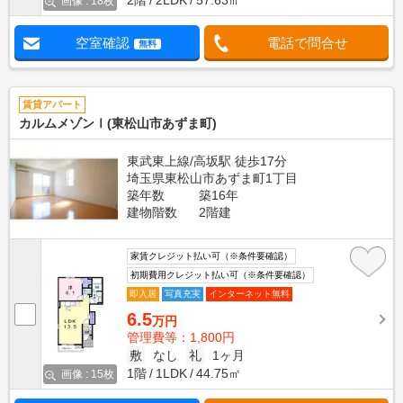
2階
2LDK
57.63㎡
画像 : 18枚
空室確認
電話で問合せ
無料
賃貸アパート
カルムメゾンⅠ(東松山市あずま町)
東武東上線/高坂駅 徒歩17分
埼玉県東松山市あずま町1丁目
築年数
築16年
建物階数
2階建
家賃クレジット払い可（※条件要確認）
初期費用クレジット払い可（※条件要確認）
即入居
写真充実
インターネット無料
6.5
万円
管理費等：1,800円
敷
なし
礼
1ヶ月
1階
1LDK
44.75㎡
画像 : 15枚