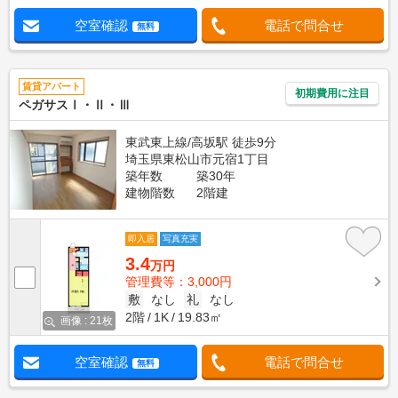
空室確認
電話で問合せ
無料
賃貸アパート
初期費用に注目
ペガサスⅠ・Ⅱ・Ⅲ
東武東上線/高坂駅 徒歩9分
埼玉県東松山市元宿1丁目
築年数
築30年
建物階数
2階建
即入居
写真充実
3.4
万円
管理費等：3,000円
敷
なし
礼
なし
2階
1K
19.83㎡
画像 : 21枚
空室確認
電話で問合せ
無料