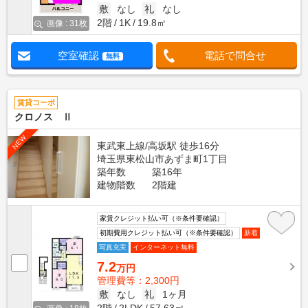
敷
なし
礼
なし
2階
1K
19.8㎡
画像 : 31枚
空室確認
電話で問合せ
無料
賃貸コーポ
クロノス Ⅱ
NEW
東武東上線/高坂駅 徒歩16分
埼玉県東松山市あずま町1丁目
築年数
築16年
建物階数
2階建
家賃クレジット払い可（※条件要確認）
初期費用クレジット払い可（※条件要確認）
新着
写真充実
インターネット無料
7.2
万円
管理費等：2,300円
敷
なし
礼
1ヶ月