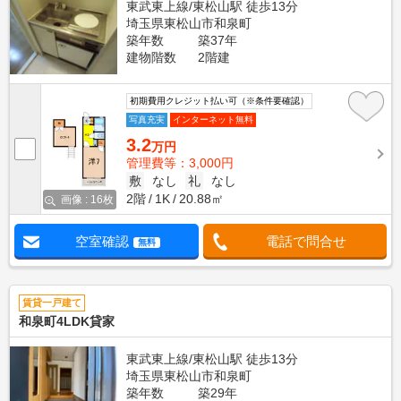
東武東上線/東松山駅 徒歩13分
埼玉県東松山市和泉町
築年数
築37年
建物階数
2階建
初期費用クレジット払い可（※条件要確認）
写真充実
インターネット無料
3.2
万円
管理費等：3,000円
敷
なし
礼
なし
2階
1K
20.88㎡
画像 : 16枚
空室確認
電話で問合せ
無料
賃貸一戸建て
和泉町4LDK貸家
東武東上線/東松山駅 徒歩13分
埼玉県東松山市和泉町
築年数
築29年