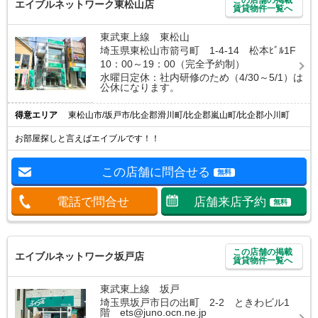
エイブルネットワーク東松山店
賃貸物件一覧へ
東武東上線 東松山
埼玉県東松山市箭弓町 1-4-14 松本ﾋﾞﾙ1F
10：00～19：00（完全予約制）
水曜日定休：社内研修のため（4/30～5/1）は
公休になります。
得意エリア
東松山市/坂戸市/比企郡滑川町/比企郡嵐山町/比企郡小川町
お部屋探しと言えばエイブルです！！
この店舗に問合せる
無料
電話で問合せ
店舗来店予約
無料
この店舗の掲載
エイブルネットワーク坂戸店
賃貸物件一覧へ
東武東上線 坂戸
埼玉県坂戸市日の出町 2-2 ときわビル1
階 ets@juno.ocn.ne.jp