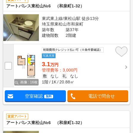
アートパレス東松山№6 （和泉町1-32）
東武東上線/東松山駅 徒歩13分
埼玉県東松山市和泉町
築年数
築37年
建物階数
2階建
初期費用クレジット払い可（※条件要確認）
写真充実
3.1
万円
管理費等：3,000円
敷
なし
礼
なし
1階
1K
20.88㎡
画像 : 16枚
空室確認
電話で問合せ
無料
賃貸アパート
アートパレス東松山№6 （和泉町1-32）