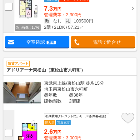
7.3
万円
管理費等：2,300円
敷
なし
礼
109500円
2階
2LDK
57.21㎡
画像 : 17枚
空室確認
電話で問合せ
無料
賃貸アパート
アドリアーナ東松山（東松山市六軒町）
東武東上線/東松山駅 徒歩15分
埼玉県東松山市六軒町
築年数
築38年
建物階数
2階建
初期費用クレジット払い可（※条件要確認）
即入居
写真充実
2.6
万円
管理費等：3,000円