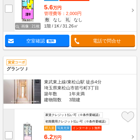
5.6
万円
管理費等：2,000円
敷
なし
礼
なし
1階
1K
31.26㎡
画像 : 21枚
空室確認
電話で問合せ
無料
賃貸コーポ
グランツＪ
東武東上線/東松山駅 徒歩4分
埼玉県東松山市箭弓町3丁目
築年数
1年未満
建物階数
3階建
家賃クレジット払い可（※条件要確認）
初期費用クレジット払い可（※条件要確認）
即入居
写真充実
インターネット無料
6.2
万円