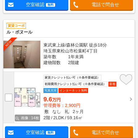
空室確認
電話で問合せ
無料
賃貸コーポ
ル・ボヌール
NEW
東武東上線/森林公園駅 徒歩18分
埼玉県東松山市松葉町4丁目
築年数
1年未満
建物階数
2階建
家賃クレジット払い可（※条件要確認）
初期費用クレジット払い可（※条件要確認）
新着
写真充実
インターネット無料
9.6
万円
管理費等：2,900円
敷
なし
礼
2ヶ月
2階
2LDK
59.16㎡
画像 : 14枚
空室確認
電話で問合せ
無料