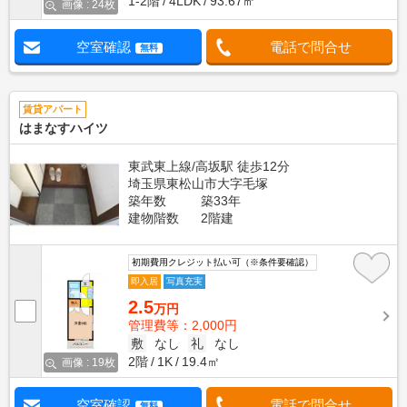
1-2階
4LDK
93.67㎡
画像 : 24枚
空室確認
電話で問合せ
無料
賃貸アパート
はまなすハイツ
東武東上線/高坂駅 徒歩12分
埼玉県東松山市大字毛塚
築年数
築33年
建物階数
2階建
初期費用クレジット払い可（※条件要確認）
即入居
写真充実
2.5
万円
管理費等：2,000円
敷
なし
礼
なし
2階
1K
19.4㎡
画像 : 19枚
空室確認
電話で問合せ
無料