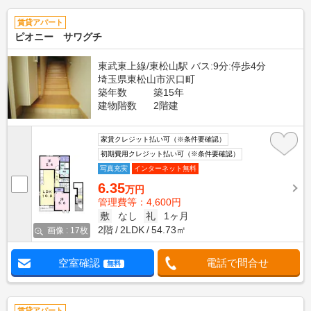
賃貸アパート
ピオニー サワグチ
東武東上線/東松山駅 バス:9分:停歩4分
埼玉県東松山市沢口町
築年数
築15年
建物階数
2階建
家賃クレジット払い可（※条件要確認）
初期費用クレジット払い可（※条件要確認）
写真充実
インターネット無料
6.35
万円
管理費等：4,600円
敷
なし
礼
1ヶ月
2階
2LDK
54.73㎡
画像 : 17枚
空室確認
電話で問合せ
無料
賃貸アパート