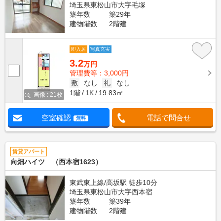
埼玉県東松山市大字毛塚
築年数
築29年
建物階数
2階建
即入居
写真充実
3.2
万円
管理費等：3,000円
敷
なし
礼
なし
1階
1K
19.83㎡
画像 : 21枚
空室確認
電話で問合せ
無料
賃貸アパート
向畑ハイツ （西本宿1623）
東武東上線/高坂駅 徒歩10分
埼玉県東松山市大字西本宿
築年数
築39年
建物階数
2階建