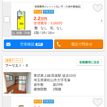
初期費用クレジット払い可（※条件要確認）
即入居
写真充実
2.2
万円
管理費等：3,000円
敷
なし
礼
なし
1階
1R
18㎡
画像 : 24枚
空室確認
電話で問合せ
無料
賃貸アパート
初期費用に注目
フーリエⅠ・Ⅱ
東武東上線/高坂駅 徒歩10分
埼玉県東松山市大字毛塚
築年数
築29年
建物階数
2階建
即入居
写真充実