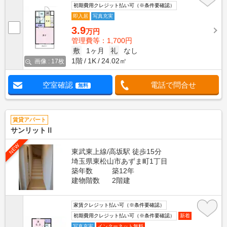
初期費用クレジット払い可（※条件要確認）
即入居
写真充実
3.9
万円
管理費等：1,700円
敷
1ヶ月
礼
なし
1階
1K
24.02㎡
画像 : 17枚
空室確認
電話で問合せ
無料
賃貸アパート
サンリットⅡ
NEW
東武東上線/高坂駅 徒歩15分
埼玉県東松山市あずま町1丁目
築年数
築12年
建物階数
2階建
家賃クレジット払い可（※条件要確認）
初期費用クレジット払い可（※条件要確認）
新着
写真充実
インターネット無料