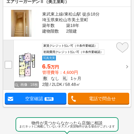
エアリーガーデンⅡ（美土里町）
東武東上線/東松山駅 徒歩18分
埼玉県東松山市美土里町
築年数
築18年
建物階数
2階建
家賃クレジット払い可（※条件要確認）
初期費用クレジット払い可（※条件要確認）
写真充実
6.5
万円
管理費等：4,600円
敷
なし
礼
1ヶ月
2階
2LDK
58.48㎡
画像 : 18枚
空室確認
電話で問合せ
無料
物件が見つからなかったら店舗に相談
まだネットに掲載していないオススメ賃貸物件がある場合がございます