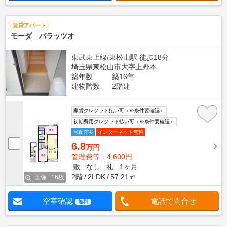
賃貸アパート
モーダ パラッツオ
東武東上線/東松山駅 徒歩18分
埼玉県東松山市大字上野本
築年数
築16年
建物階数
2階建
家賃クレジット払い可（※条件要確認）
初期費用クレジット払い可（※条件要確認）
写真充実
インターネット無料
6.8
万円
管理費等：4,600円
敷
なし
礼
1ヶ月
2階
2LDK
57.21㎡
画像 : 16枚
空室確認
電話で問合せ
無料