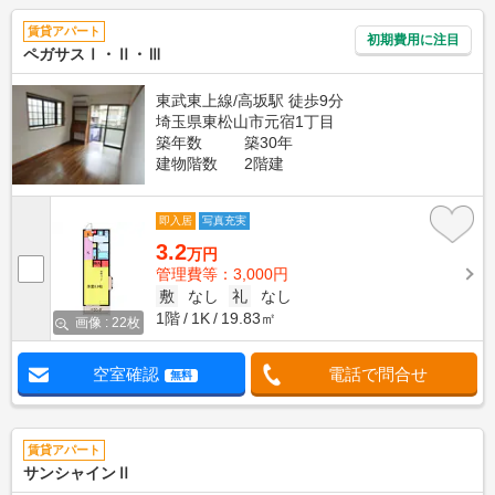
賃貸アパート
初期費用に注目
ペガサスⅠ・Ⅱ・Ⅲ
東武東上線/高坂駅 徒歩9分
埼玉県東松山市元宿1丁目
築年数
築30年
建物階数
2階建
即入居
写真充実
3.2
万円
管理費等：3,000円
敷
なし
礼
なし
1階
1K
19.83㎡
画像 : 22枚
空室確認
電話で問合せ
無料
賃貸アパート
サンシャインⅡ