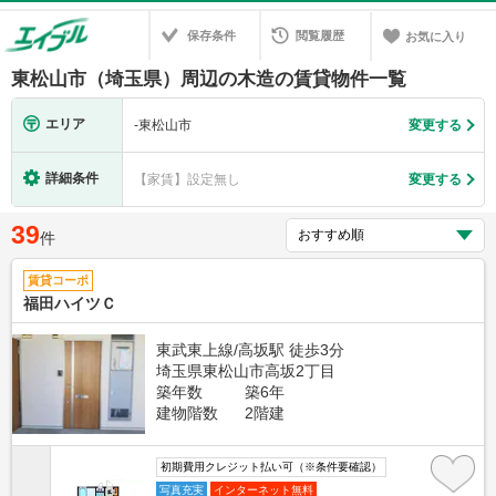
保存条件
閲覧履歴
お気に入り
東松山市（埼玉県）周辺の木造の賃貸物件一覧
エリア
-
東松山市
変更する
詳細条件
【家賃】設定無し
変更する
39
件
賃貸コーポ
福田ハイツＣ
東武東上線/高坂駅 徒歩3分
埼玉県東松山市高坂2丁目
築年数
築6年
建物階数
2階建
初期費用クレジット払い可（※条件要確認）
写真充実
インターネット無料