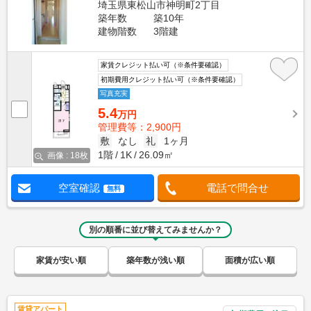
埼玉県東松山市神明町2丁目
築年数
築10年
建物階数
3階建
家賃クレジット払い可（※条件要確認）
初期費用クレジット払い可（※条件要確認）
写真充実
5.4
万円
管理費等：2,900円
敷
なし
礼
1ヶ月
1階
1K
26.09㎡
画像 : 18枚
空室確認
電話で問合せ
無料
別の順番に並び替えてみませんか？
家賃が安い順
築年数が浅い順
面積が広い順
賃貸アパート