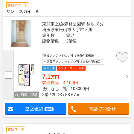
賃貸アパート
サン スカイ―K
東武東上線/森林公園駅 徒歩18分
埼玉県東松山市大字市ノ川
築年数
築3年
建物階数
2階建
家賃クレジット払い可（※条件要確認）
初期費用クレジット払い可（※条件要確認）
写真充実
インターネット無料
7.1
万円
管理費等：4,100円
敷
なし
礼
108000円
2階
2LDK
58.67㎡
画像 : 15枚
空室確認
電話で問合せ
無料
賃貸コーポ