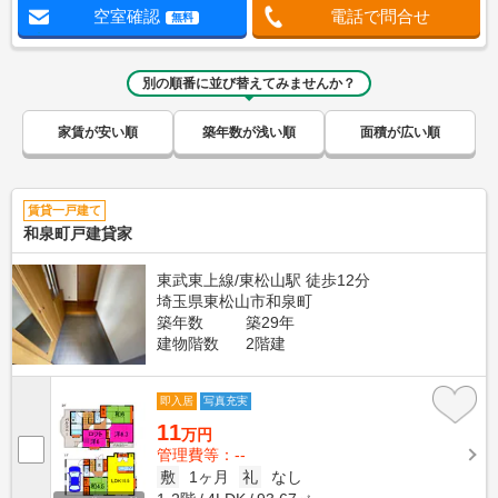
空室確認
電話で問合せ
無料
別の順番に並び替えてみませんか？
家賃が安い順
築年数が浅い順
面積が広い順
賃貸一戸建て
和泉町戸建貸家
東武東上線/東松山駅 徒歩12分
埼玉県東松山市和泉町
築年数
築29年
建物階数
2階建
即入居
写真充実
11
万円
管理費等：--
敷
1ヶ月
礼
なし