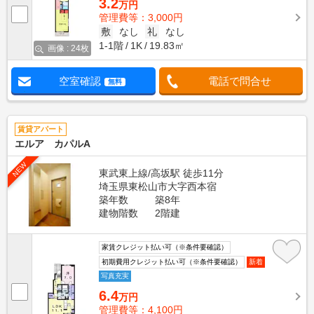
3.2
万円
管理費等：3,000円
敷
なし
礼
なし
1-1階
1K
19.83㎡
画像 : 24枚
空室確認
電話で問合せ
無料
賃貸アパート
エルア カパルA
NEW
東武東上線/高坂駅 徒歩11分
埼玉県東松山市大字西本宿
築年数
築8年
建物階数
2階建
家賃クレジット払い可（※条件要確認）
初期費用クレジット払い可（※条件要確認）
新着
写真充実
6.4
万円
管理費等：4,100円