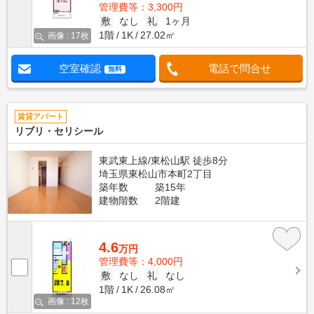
管理費等：3,300円
敷
なし
礼
1ヶ月
1階
1K
27.02㎡
画像 : 17枚
空室確認
電話で問合せ
無料
賃貸アパート
リブリ・セリシール
東武東上線/東松山駅 徒歩8分
埼玉県東松山市本町2丁目
築年数
築15年
建物階数
2階建
4.6
万円
管理費等：4,000円
敷
なし
礼
なし
1階
1K
26.08㎡
画像 : 12枚