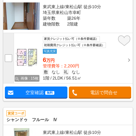
東武東上線/東松山駅 徒歩10分
埼玉県東松山市幸町
築年数
築26年
建物階数
2階建
家賃クレジット払い可（※条件要確認）
初期費用クレジット払い可（※条件要確認）
写真充実
6
万円
管理費等：2,200円
敷
なし
礼
なし
1階
2LDK
56.51㎡
画像 : 15枚
空室確認
電話で問合せ
無料
賃貸コーポ
シャンドゥ フルール Ⅳ
東武東上線/東松山駅 徒歩10分