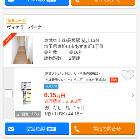
賃貸コーポ
ヴィオラ パーク
NEW
東武東上線/高坂駅 徒歩13分
埼玉県東松山市あずま町1丁目
築年数
築16年
建物階数
2階建
家賃クレジット払い可（※条件要確認）
初期費用クレジット払い可（※条件要確認）
新着
写真充実
6.15
万円
管理費等：2,300円
敷
なし
礼
1ヶ月
1階
1LDK
44.18㎡
画像 : 17枚
空室確認
電話で問合せ
無料