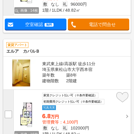
敷
なし
礼
96000円
1階
1LDK
48.82㎡
画像 : 14枚
空室確認
電話で問合せ
無料
賃貸アパート
エルア カパルＢ
東武東上線/高坂駅 徒歩11分
埼玉県東松山市大字西本宿
築年数
築8年
建物階数
2階建
家賃クレジット払い可（※条件要確認）
初期費用クレジット払い可（※条件要確認）
写真充実
6.8
万円
管理費等：4,100円
敷
なし
礼
102000円