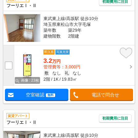
初期費用に注目
フーリエⅠ・Ⅱ
東武東上線/高坂駅 徒歩10分
埼玉県東松山市大字毛塚
築年数
築29年
建物階数
2階建
即入居
写真充実
3.2
万円
管理費等：3,000円
敷
なし
礼
なし
2階
1K
19.83㎡
画像 : 23枚
空室確認
電話で問合せ
無料
賃貸アパート
初期費用に注目
フーリエⅠ・Ⅱ
東武東上線/高坂駅 徒歩10分