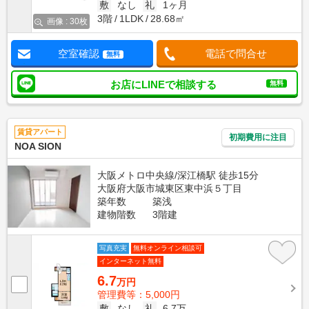
敷
なし
礼
1ヶ月
3階
1LDK
28.68㎡
画像 : 30枚
空室確認
電話で問合せ
無料
お店にLINEで相談する
無料
賃貸アパート
初期費用に注目
NOA SION
大阪メトロ中央線/深江橋駅 徒歩15分
大阪府大阪市城東区東中浜５丁目
築年数
築浅
建物階数
3階建
写真充実
無料オンライン相談可
インターネット無料
6.7
万円
管理費等：5,000円
敷
なし
礼
6.7万