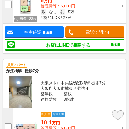
5
万円
管理費等：5,000円
敷
なし
礼
5万
4階
1LDK
27㎡
画像 : 23枚
空室確認
電話で問合せ
無料
お店にLINEで相談する
無料
賃貸アパート
深江橋駅 徒歩7分
大阪メトロ中央線/深江橋駅 徒歩7分
大阪府大阪市城東区諏訪４丁目
築年数
築浅
建物階数
3階建
即入居
写真充実
10.1
万円
管理費等：6,000円