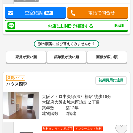
空室確認
電話で問合せ
無料
お店にLINEで相談する
無料
別の順番に並び替えてみませんか？
家賃が安い順
築年数が浅い順
面積が広い順
賃貸ハイツ
初期費用に注目
ハウス四季
大阪メトロ中央線/深江橋駅 徒歩16分
大阪府大阪市城東区諏訪２丁目
築年数
築12年
建物階数
2階建
無料オンライン相談可
インターネット無料