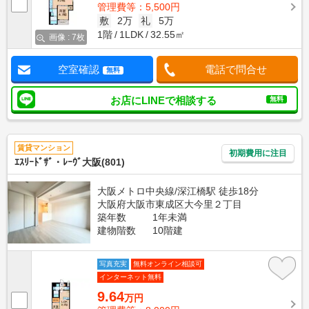
管理費等：5,500円
敷
2万
礼
5万
1階
1LDK
32.55㎡
画像 : 7枚
空室確認
電話で問合せ
無料
お店にLINEで相談する
無料
賃貸マンション
初期費用に注目
ｴｽﾘｰﾄﾞｻﾞ・ﾚｰｳﾞ大阪(801)
大阪メトロ中央線/深江橋駅 徒歩18分
大阪府大阪市東成区大今里２丁目
築年数
1年未満
建物階数
10階建
写真充実
無料オンライン相談可
インターネット無料
9.64
万円