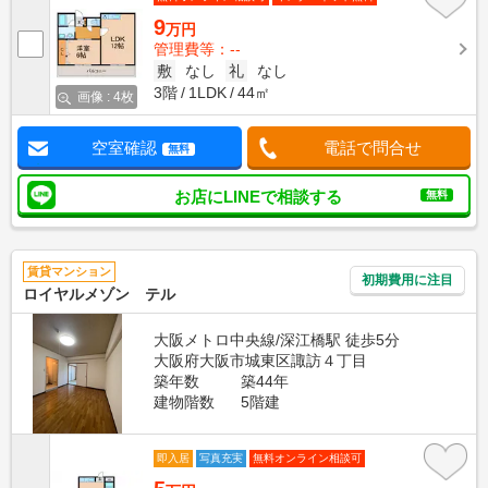
9
万円
管理費等：--
敷
なし
礼
なし
3階
1LDK
44㎡
画像 : 4枚
空室確認
電話で問合せ
無料
お店にLINEで相談する
無料
賃貸マンション
初期費用に注目
ロイヤルメゾン テル
大阪メトロ中央線/深江橋駅 徒歩5分
大阪府大阪市城東区諏訪４丁目
築年数
築44年
建物階数
5階建
即入居
写真充実
無料オンライン相談可