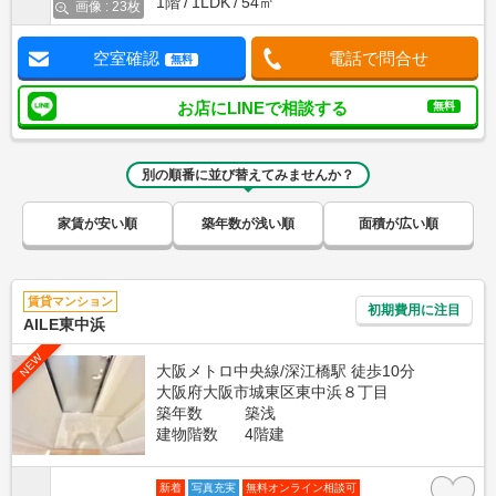
1階
1LDK
54㎡
画像 : 23枚
空室確認
電話で問合せ
無料
お店にLINEで相談する
無料
別の順番に並び替えてみませんか？
家賃が安い順
築年数が浅い順
面積が広い順
賃貸マンション
初期費用に注目
AILE東中浜
NEW
大阪メトロ中央線/深江橋駅 徒歩10分
大阪府大阪市城東区東中浜８丁目
築年数
築浅
建物階数
4階建
新着
写真充実
無料オンライン相談可