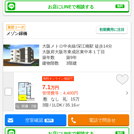
お店にLINEで相談する
無料
賃貸コーポ
初期費用に注目
メゾン緑橋
大阪メトロ中央線/深江橋駅 徒歩14分
大阪府大阪市東成区東中本１丁目
築年数
築9年
建物階数
3階建
無料オンライン相談可
7.1
万円
管理費等：4,400円
敷
なし
礼
15万
3階
1LDK
35.16㎡
画像 : 2枚
空室確認
電話で問合せ
無料
お店にLINEで相談する
無料