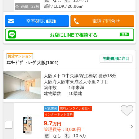
敷
なし
礼
10.47万
9階
1LDK
28.86㎡
画像 : 23枚
空室確認
電話で問合せ
無料
お店にLINEで相談する
無料
賃貸マンション
初期費用に注目
ｴｽﾘｰﾄﾞｻﾞ・ﾚｰｳﾞ大阪(1001)
大阪メトロ中央線/深江橋駅 徒歩18分
大阪府大阪市東成区大今里２丁目
築年数
1年未満
建物階数
10階建
写真充実
無料オンライン相談可
インターネット無料
9.7
万円
管理費等：8,000円
敷
なし
礼
10.5万