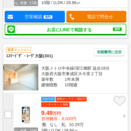
10階
1LDK
28.86㎡
画像 : 23枚
空室確認
電話で問合せ
無料
お店にLINEで相談する
無料
賃貸マンション
初期費用に注目
ｴｽﾘｰﾄﾞｻﾞ・ﾚｰｳﾞ大阪(301)
大阪メトロ中央線/深江橋駅 徒歩18分
大阪府大阪市東成区大今里２丁目
築年数
1年未満
建物階数
10階建
写真充実
無料オンライン相談可
インターネット無料
9.49
万円
管理費等：8,000円
敷
なし
礼
10.29万
3階
1LDK
28.86㎡
画像 : 23枚