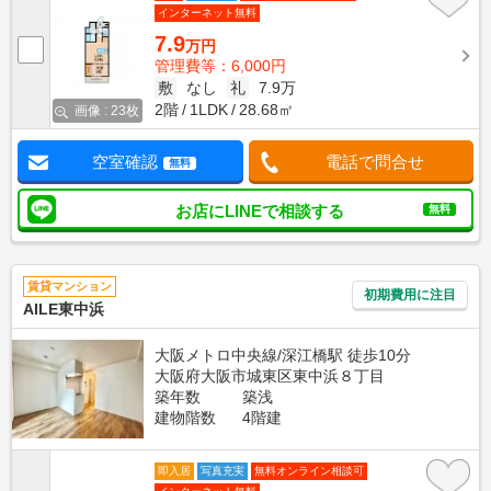
インターネット無料
7.9
万円
管理費等：6,000円
敷
なし
礼
7.9万
2階
1LDK
28.68㎡
画像 : 23枚
空室確認
電話で問合せ
無料
お店にLINEで相談する
無料
賃貸マンション
初期費用に注目
AILE東中浜
大阪メトロ中央線/深江橋駅 徒歩10分
大阪府大阪市城東区東中浜８丁目
築年数
築浅
建物階数
4階建
即入居
写真充実
無料オンライン相談可