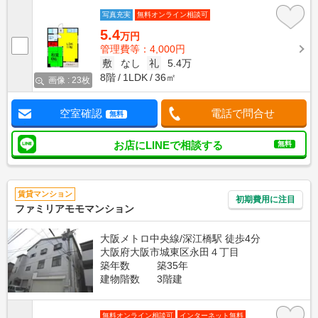
写真充実
無料オンライン相談可
5.4
万円
管理費等：4,000円
敷
なし
礼
5.4万
8階
1LDK
36㎡
画像 : 23枚
空室確認
電話で問合せ
無料
お店にLINEで相談する
無料
賃貸マンション
初期費用に注目
ファミリアモモマンション
大阪メトロ中央線/深江橋駅 徒歩4分
大阪府大阪市城東区永田４丁目
築年数
築35年
建物階数
3階建
無料オンライン相談可
インターネット無料