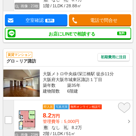
1階
1LDK
28.88㎡
画像 : 23枚
空室確認
電話で問合せ
無料
お店にLINEで相談する
無料
賃貸マンション
初期費用に注目
グロ－リア諏訪
大阪メトロ中央線/深江橋駅 徒歩11分
大阪府大阪市城東区諏訪１丁目
築年数
築35年
建物階数
6階建
即入居
写真充実
無料オンライン相談可
8.2
万円
管理費等：5,000円
敷
なし
礼
8.2万
2階
1LDK
51㎡
画像 : 23枚