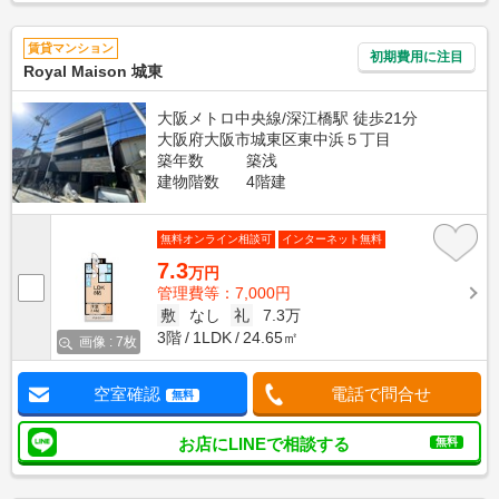
賃貸マンション
初期費用に注目
Royal Maison 城東
大阪メトロ中央線/深江橋駅 徒歩21分
大阪府大阪市城東区東中浜５丁目
築年数
築浅
建物階数
4階建
無料オンライン相談可
インターネット無料
7.3
万円
管理費等：7,000円
敷
なし
礼
7.3万
3階
1LDK
24.65㎡
画像 : 7枚
空室確認
電話で問合せ
無料
お店にLINEで相談する
無料