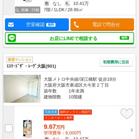
敷
なし
礼
10.41万
7階
1LDK
28.86㎡
画像 : 23枚
空室確認
電話で問合せ
無料
お店にLINEで相談する
無料
賃貸マンション
初期費用に注目
ｴｽﾘｰﾄﾞｻﾞ・ﾚｰｳﾞ大阪(901)
大阪メトロ中央線/深江橋駅 徒歩18分
大阪府大阪市東成区大今里２丁目
築年数
1年未満
建物階数
10階建
写真充実
無料オンライン相談可
インターネット無料
9.67
万円
管理費等：8,000円