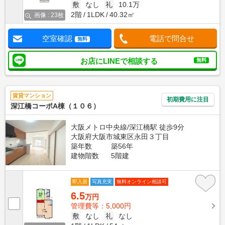
敷
なし
礼
10.1万
2階
1LDK
40.32㎡
画像 : 23枚
空室確認
電話で問合せ
無料
お店にLINEで相談する
無料
賃貸マンション
初期費用に注目
深江橋コーポA棟（１０６）
大阪メトロ中央線/深江橋駅 徒歩9分
大阪府大阪市城東区永田３丁目
築年数
築56年
建物階数
5階建
即入居
写真充実
無料オンライン相談可
6.5
万円
管理費等：5,000円
敷
なし
礼
なし