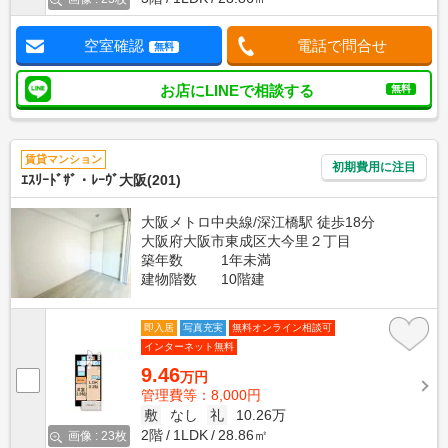
空室確認
電話で問合せ
無料
お店にLINEで相談する
無料
賃貸マンション
初期費用に注目
ｴｽﾘｰﾄﾞｻﾞ・ﾚｰｳﾞ大阪(201)
大阪メトロ中央線/深江橋駅 徒歩18分
大阪府大阪市東成区大今里２丁目
築年数
1年未満
建物階数
10階建
即入居
写真充実
無料オンライン相談可
インターネット無料
9.46
万円
管理費等：8,000円
敷
なし
礼
10.26万
2階
1LDK
28.86㎡
画像 : 23枚