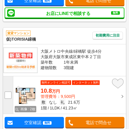
空室確認
電話で問合せ
無料
お店にLINEで相談する
無料
賃貸マンション
初期費用に注目
仮)TORISIA緑橋
大阪メトロ中央線/緑橋駅 徒歩4分
大阪府大阪市東成区東中本２丁目
築年数
1年未満
建物階数
3階建
無料オンライン相談可
インターネット無料
10.8
万円
管理費等：9,500円
敷
なし
礼
21.6万
1階
1LDK
41.23㎡
画像 : 2枚
空室確認
電話で問合せ
無料