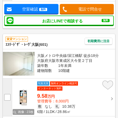
空室確認
電話で問合せ
無料
お店にLINEで相談する
無料
賃貸マンション
初期費用に注目
ｴｽﾘｰﾄﾞｻﾞ・ﾚｰｳﾞ大阪(601)
大阪メトロ中央線/深江橋駅 徒歩18分
大阪府大阪市東成区大今里２丁目
築年数
1年未満
建物階数
10階建
写真充実
無料オンライン相談可
インターネット無料
9.58
万円
管理費等：8,000円
敷
なし
礼
10.38万
6階
1LDK
28.86㎡
画像 : 23枚