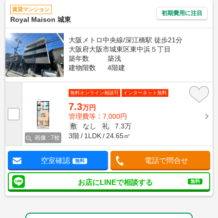
賃貸マンション
初期費用に注目
Royal Maison 城東
大阪メトロ中央線/深江橋駅 徒歩21分
大阪府大阪市城東区東中浜５丁目
築年数
築浅
建物階数
4階建
無料オンライン相談可
インターネット無料
7.3
万円
管理費等：7,000円
敷
なし
礼
7.3万
3階
1LDK
24.65㎡
画像 : 7枚
空室確認
電話で問合せ
無料
お店にLINEで相談する
無料