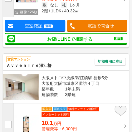
敷
なし
礼
1ヶ月
2階
1LDK
40.32㎡
画像 : 26枚
空室確認
電話で問合せ
無料
お店にLINEで相談する
無料
賃貸マンション
初期費用に注目
Ａｖｖｅｎｉｒｅ深江橋
大阪メトロ中央線/深江橋駅 徒歩5分
大阪府大阪市城東区諏訪４丁目
築年数
1年未満
建物階数
3階建
即入居
写真充実
無料オンライン相談可
インターネット無料
10.1
万円
管理費等：6,000円