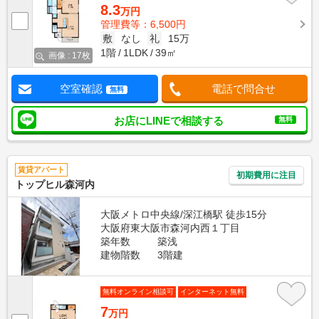
8.3
万円
管理費等：6,500円
敷
なし
礼
15万
1階
1LDK
39㎡
画像 : 17枚
空室確認
電話で問合せ
無料
お店にLINEで相談する
無料
賃貸アパート
初期費用に注目
トップヒル森河内
大阪メトロ中央線/深江橋駅 徒歩15分
大阪府東大阪市森河内西１丁目
築年数
築浅
建物階数
3階建
無料オンライン相談可
インターネット無料
7
万円