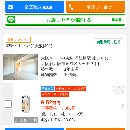
空室確認
電話で問合せ
無料
お店にLINEで相談する
無料
賃貸マンション
初期費用に注目
ｴｽﾘｰﾄﾞｻﾞ・ﾚｰｳﾞ大阪(401)
大阪メトロ中央線/深江橋駅 徒歩18分
大阪府大阪市東成区大今里２丁目
築年数
1年未満
建物階数
10階建
写真充実
無料オンライン相談可
インターネット無料
9.52
万円
管理費等：8,000円
敷
なし
礼
10.32万
4階
1LDK
28.86㎡
画像 : 23枚