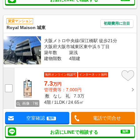
賃貸マンション
初期費用に注目
Royal Maison 城東
大阪メトロ中央線/深江橋駅 徒歩21分
大阪府大阪市城東区東中浜５丁目
築年数
築浅
建物階数
4階建
無料オンライン相談可
インターネット無料
7.3
万円
管理費等：7,000円
敷
なし
礼
7.3万
4階
1LDK
24.65㎡
画像 : 7枚
空室確認
電話で問合せ
無料
お店にLINEで相談する
無料