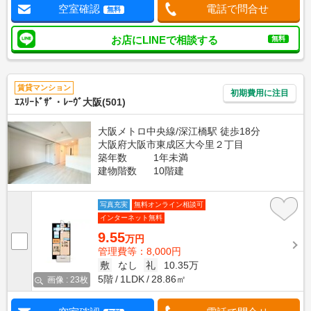
空室確認
電話で問合せ
無料
お店にLINEで相談する
無料
賃貸マンション
初期費用に注目
ｴｽﾘｰﾄﾞｻﾞ・ﾚｰｳﾞ大阪(501)
大阪メトロ中央線/深江橋駅 徒歩18分
大阪府大阪市東成区大今里２丁目
築年数
1年未満
建物階数
10階建
写真充実
無料オンライン相談可
インターネット無料
9.55
万円
管理費等：8,000円
敷
なし
礼
10.35万
5階
1LDK
28.86㎡
画像 : 23枚