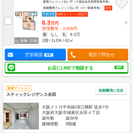
家賃クレジット払い可（※保証会社利用等条件有）
初期費用クレジット払い可（※一部条件有）
新着
写真充実
無料オンライン相談可
8.3
万円
管理費等：3,000円
敷
なし
礼
8.3万
1階
1LDK
42㎡
画像 : 23枚
空室確認
電話で問合せ
無料
お店にLINEで相談する
無料
賃貸マンション
初期費用に注目
スティックレジデンス永田
大阪メトロ中央線/深江橋駅 徒歩7分
大阪府大阪市城東区永田４丁目
築年数
築36年
建物階数
8階建