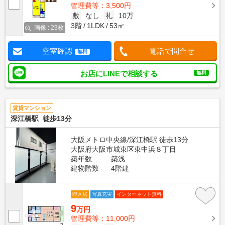
管理費等：3,500円
敷
なし
礼
10万
3階
1LDK
53㎡
画像 : 23枚
空室確認
電話で問合せ
無料
お店にLINEで相談する
無料
賃貸マンション
深江橋駅 徒歩13分
大阪メトロ中央線/深江橋駅 徒歩13分
大阪府大阪市城東区東中浜８丁目
築年数
築浅
建物階数
4階建
即入居
写真充実
インターネット無料
9
万円
管理費等：11,000円