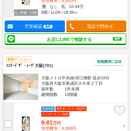
管理費等：8,000円
敷
なし
礼
10.44万
8階
1LDK
28.86㎡
画像 : 23枚
空室確認
電話で問合せ
無料
お店にLINEで相談する
無料
賃貸マンション
初期費用に注目
ｴｽﾘｰﾄﾞｻﾞ・ﾚｰｳﾞ大阪(701)
大阪メトロ中央線/深江橋駅 徒歩18分
大阪府大阪市東成区大今里２丁目
築年数
1年未満
建物階数
10階建
写真充実
無料オンライン相談可
インターネット無料
9.61
万円
管理費等：8,000円