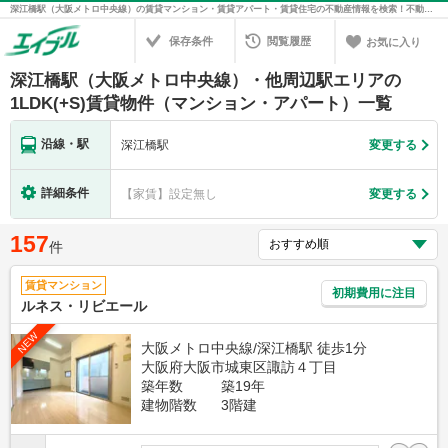
深江橋駅（大阪メトロ中央線）の賃貸マンション・賃貸アパート・賃貸住宅の不動産情報を検索！不動産賃貸の物件探しは、お部屋探しのエイブル
保存条件
閲覧履歴
お気に入り
深江橋駅（大阪メトロ中央線）・他周辺駅エリアの
1LDK(+S)賃貸物件（マンション・アパート）一覧
沿線・駅
深江橋駅
変更する
詳細条件
【家賃】設定無し
変更する
157
件
賃貸マンション
初期費用に注目
ルネス・リビエール
NEW
大阪メトロ中央線/深江橋駅 徒歩1分
大阪府大阪市城東区諏訪４丁目
築年数
築19年
建物階数
3階建