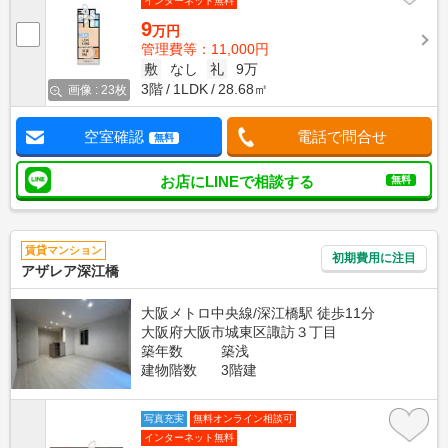
インターネット無料
9
万円
管理費等：11,000円
敷
なし
礼
9万
3階
1LDK
28.68㎡
画像 : 23枚
空室確認
電話で問合せ
無料
お店にLINEで相談する
無料
賃貸マンション
初期費用に注目
アザレア深江橋
大阪メトロ中央線/深江橋駅 徒歩11分
大阪府大阪市城東区諏訪３丁目
築年数
築浅
建物階数
3階建
写真充実
無料オンライン相談可
インターネット無料