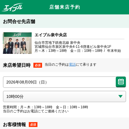
店舗来店予約
お問合せ先店舗
エイブル泉中央店
仙台市営地下鉄南北線 泉中央
宮城県仙台市泉区泉中央4-11-6啓進ビル泉中央1F
月～木：13時～18時 金～日：10時～18時
年末年始
当日のご予約は
電話
にて承ります
来店希望日時
必須
営業時間：月～木：13時～18時 金～日：10時～18時
当日のご予約はお電話にてご連絡ください
お客様情報
必須