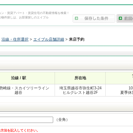
ョン・賃貸アパート・賃貸住宅の不動産情報を検索！
の物件探しは、お部屋探しのエイブル
>
沿線・住所選択
>
エイブル店舗詳細
>
来店予約
沿線 / 駅
所在地
勢崎線・スカイツリーライン
埼玉県越谷市弥生町3-24
10
越谷
ヒルクレスト越谷2F
夏季休業
（全角）
絡方法を記入してください。