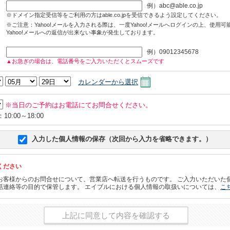
例）abc@able.co.jp
※ドメイン指定受信等をご利用の方はable.co.jpを受信できるよう設定してください。
※ご注意：Yahoo!メールを入力される際は、一度Yahoo!メールへログインの上、使用
Yahoo!メールへの返信が出来ない事象が発生しております。
例）09012345678
▲お急ぎの場合は、電話番号をご入力いただくとスムーズです
カレンダーから選択
※当日のご予約はお電話にてお問合せください。
0:00～18:00
入力した個人情報の保存（次回から入力を省略できます。）
ください
お客様からのお問合せについて、営業店へ転送を行うものです。 ご入力いただいた
話連絡等の目的で保管します。 エイブルにおける個人情報の取扱いについては、
こ
上記に同意して内容を確認する