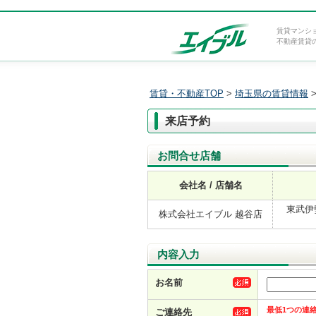
賃貸マンシ
不動産賃貸
賃貸・不動産TOP
>
埼玉県の賃貸情報
来店予約
お問合せ店舗
会社名 / 店舗名
東武伊
株式会社エイブル 越谷店
内容入力
お名前
最低1つの連
ご連絡先