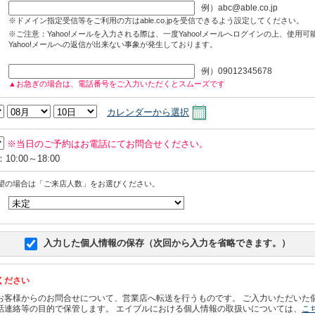
例）abc@able.co.jp
※ドメイン指定受信等をご利用の方はable.co.jpを受信できるよう設定してください。
※ご注意：Yahoo!メールを入力される際は、一度Yahoo!メールへログインの上、使用
Yahoo!メールへの返信が出来ない事象が発生しております。
例）09012345678
▲お急ぎの場合は、電話番号をご入力いただくとスムーズです
カレンダーから選択
※当日のご予約はお電話にてお問合せください。
0:00～18:00
望の場合は「ご来店人数」をお選びください。
入力した個人情報の保存（次回から入力を省略できます。）
ください
お客様からのお問合せについて、営業店へ転送を行うものです。 ご入力いただいた
話連絡等の目的で保管します。 エイブルにおける個人情報の取扱いについては、
こ