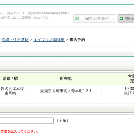
ョン・賃貸アパート・賃貸住宅の不動産情報を検索！
の物件探しは、お部屋探しのエイブル
>
沿線・住所選択
>
エイブル店舗詳細
>
来店予約
営
沿線 / 駅
所在地
定
名鉄名古屋本線
10:0
愛知県岡崎市明大寺本町1-3-1
東岡崎
6/1
（全角）
絡方法を記入してください。