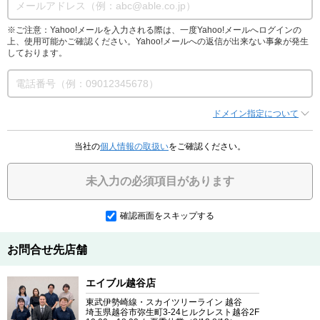
※ご注意：Yahoo!メールを入力される際は、一度Yahoo!メールへログインの
上、使用可能かご確認ください。Yahoo!メールへの返信が出来ない事象が発生
しております。
ドメイン指定について
当社の
個人情報の取扱い
をご確認ください。
未入力の必須項目があります
確認画面をスキップする
お問合せ先店舗
エイブル越谷店
東武伊勢崎線・スカイツリーライン 越谷
埼玉県越谷市弥生町3-24ヒルクレスト越谷2F